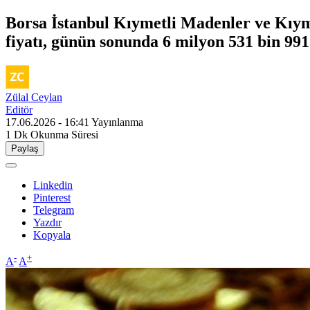
Borsa İstanbul Kıymetli Madenler ve Kıym
fiyatı, günün sonunda 6 milyon 531 bin 991 
Zülal Ceylan
Editör
17.06.2026 - 16:41
Yayınlanma
1 Dk
Okunma Süresi
Paylaş
Linkedin
Pinterest
Telegram
Yazdır
Kopyala
-
+
A
A