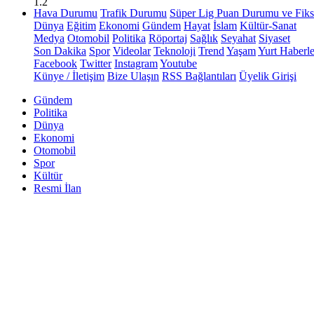
1.2
Hava Durumu
Trafik Durumu
Süper Lig Puan Durumu ve Fiks
Dünya
Eğitim
Ekonomi
Gündem
Hayat
İslam
Kültür-Sanat
Medya
Otomobil
Politika
Röportaj
Sağlık
Seyahat
Siyaset
Son Dakika
Spor
Videolar
Teknoloji
Trend
Yaşam
Yurt Haberle
Facebook
Twitter
Instagram
Youtube
Künye / İletişim
Bize Ulaşın
RSS Bağlantıları
Üyelik Girişi
Gündem
Politika
Dünya
Ekonomi
Otomobil
Spor
Kültür
Resmi İlan