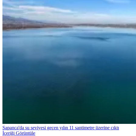
Sapanca'da su seviyesi geçen yılın 11 santimetre üzerine çıktı
İçeriği Görüntüle