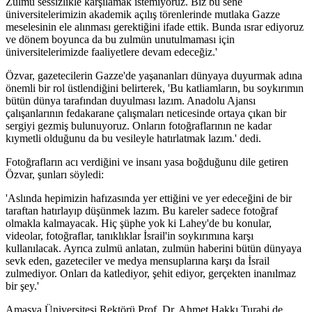
Zulmü sessizlikle karşılamak istemiyoruz. Biz bu sene
üniversitelerimizin akademik açılış törenlerinde mutlaka Gazze
meselesinin ele alınması gerektiğini ifade ettik. Bunda ısrar ediyoruz
ve dönem boyunca da bu zulmün unutulmaması için
üniversitelerimizde faaliyetlere devam edeceğiz.'
Özvar, gazetecilerin Gazze'de yaşananları dünyaya duyurmak adına
önemli bir rol üstlendiğini belirterek, 'Bu katliamların, bu soykırımın
bütün dünya tarafından duyulması lazım. Anadolu Ajansı
çalışanlarının fedakarane çalışmaları neticesinde ortaya çıkan bir
sergiyi gezmiş bulunuyoruz. Onların fotoğraflarının ne kadar
kıymetli olduğunu da bu vesileyle hatırlatmak lazım.' dedi.
Fotoğrafların acı verdiğini ve insanı yasa boğduğunu dile getiren
Özvar, şunları söyledi:
'Aslında hepimizin hafızasında yer ettiğini ve yer edeceğini de bir
taraftan hatırlayıp düşünmek lazım. Bu kareler sadece fotoğraf
olmakla kalmayacak. Hiç şüphe yok ki Lahey'de bu konular,
videolar, fotoğraflar, tanıklıklar İsrail'in soykırımına karşı
kullanılacak. Ayrıca zulmü anlatan, zulmün haberini bütün dünyaya
sevk eden, gazeteciler ve medya mensuplarına karşı da İsrail
zulmediyor. Onları da katlediyor, şehit ediyor, gerçekten inanılmaz
bir şey.'
Amasya Üniversitesi Rektörü Prof. Dr. Ahmet Hakkı Turabi de