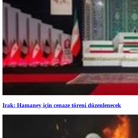
Irak: Hamaney için cenaze töreni düzenlenecek