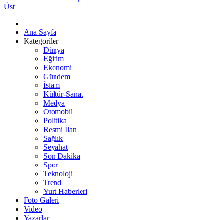
Üst
Ana Sayfa
Kategoriler
Dünya
Eğitim
Ekonomi
Gündem
İslam
Kültür-Sanat
Medya
Otomobil
Politika
Resmi İlan
Sağlık
Seyahat
Son Dakika
Spor
Teknoloji
Trend
Yurt Haberleri
Foto Galeri
Video
Yazarlar