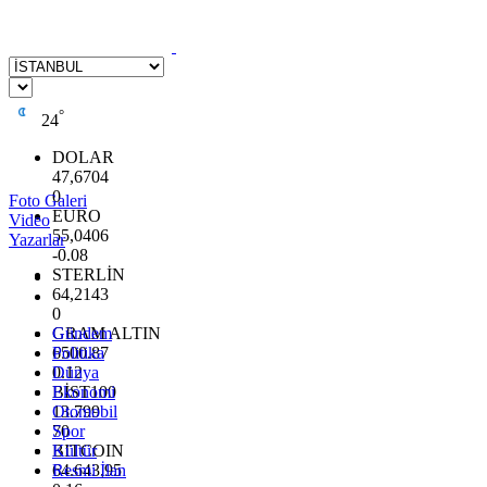
°
24
DOLAR
47,6704
0
Foto Galeri
EURO
Video
55,0406
Yazarlar
-0.08
STERLİN
64,2143
0
GRAM ALTIN
Gündem
6500.87
Politika
0.12
Dünya
BİST100
Ekonomi
13.799
Otomobil
70
Spor
BITCOIN
Kültür
64.643,95
Resmi İlan