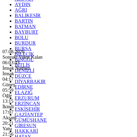
AYDIN
AĞRI
BALIKESİR
BARTIN
BATMAN
BAYBURT
BOLU
BURDUR
BURSA
07.08.2026
BİLECİK
Sonraki Vakte Kalan
BİNGÖL
06:03:41
BİTLİS
İmsak Namazı
DENİZLİ
İmsak
DÜZCE
04:17
DİYARBAKIR
Güneş
EDİRNE
05:59
ELAZIĞ
Öğle
ERZURUM
13:15
ERZİNCAN
İkindi
ESKİŞEHİR
17:07
GAZİANTEP
Akşam
GÜMÜŞHANE
20:21
GİRESUN
Yatsı
HAKKARİ
21:56
HATAY