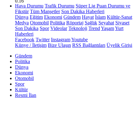
0.16
Hava Durumu
Trafik Durumu
Süper Lig Puan Durumu ve
Fikstür
Tüm Manşetler
Son Dakika Haberleri
Dünya
Eğitim
Ekonomi
Gündem
Hayat
İslam
Kültür-Sanat
Medya
Otomobil
Politika
Röportaj
Sağlık
Seyahat
Siyaset
Son Dakika
Spor
Videolar
Teknoloji
Trend
Yaşam
Yurt
Haberleri
Facebook
Twitter
Instagram
Youtube
Künye / İletişim
Bize Ulaşın
RSS Bağlantıları
Üyelik Girişi
Gündem
Politika
Dünya
Ekonomi
Otomobil
Spor
Kültür
Resmi İlan