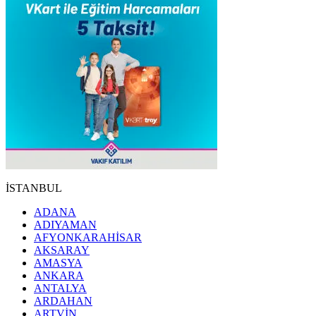
İSTANBUL
ADANA
ADIYAMAN
AFYONKARAHİSAR
AKSARAY
AMASYA
ANKARA
ANTALYA
ARDAHAN
ARTVİN