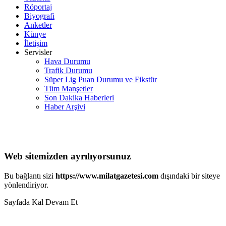
Röportaj
Biyografi
Anketler
Künye
İletişim
Servisler
Hava Durumu
Trafik Durumu
Süper Lig Puan Durumu ve Fikstür
Tüm Manşetler
Son Dakika Haberleri
Haber Arşivi
Web sitemizden ayrılıyorsunuz
Bu bağlantı sizi
https://www.milatgazetesi.com
dışındaki bir siteye
yönlendiriyor.
Sayfada Kal
Devam Et