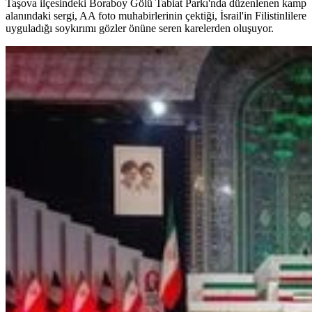
Taşova ilçesindeki Boraboy Gölü Tabiat Parkı'nda düzenlenen kamp
alanındaki sergi, AA foto muhabirlerinin çektiği, İsrail'in Filistinlilere
uyguladığı soykırımı gözler önüne seren karelerden oluşuyor.