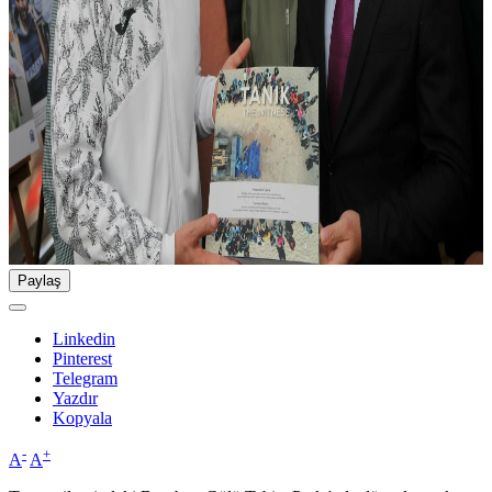
Paylaş
Linkedin
Pinterest
Telegram
Yazdır
Kopyala
-
+
A
A