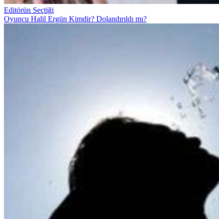
Editörün Seçtiği
Oyuncu Halil Ergün Kimdir? Dolandırıldı mı?