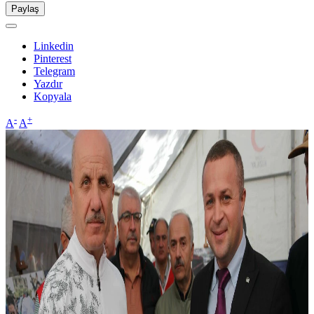
Paylaş
Linkedin
Pinterest
Telegram
Yazdır
Kopyala
-
+
A
A