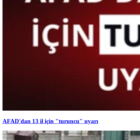
AFAD'dan 13 il için "turuncu" uyarı