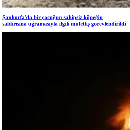
Şanlıurfa'da bir çocuğun sahipsiz köpeğin
saldırısına uğramasıyla ilgili müfettiş görevlendirildi