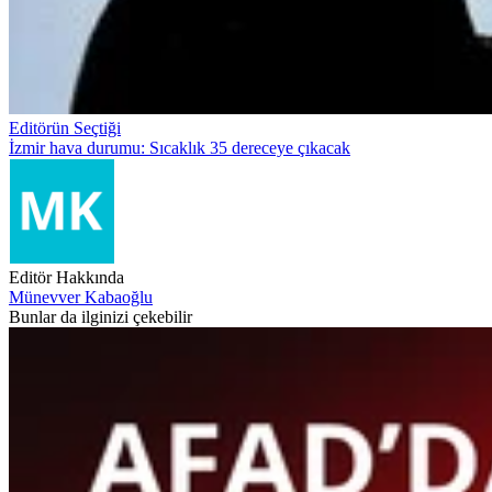
Editörün Seçtiği
İzmir hava durumu: Sıcaklık 35 dereceye çıkacak
Editör Hakkında
Münevver Kabaoğlu
Bunlar da ilginizi çekebilir