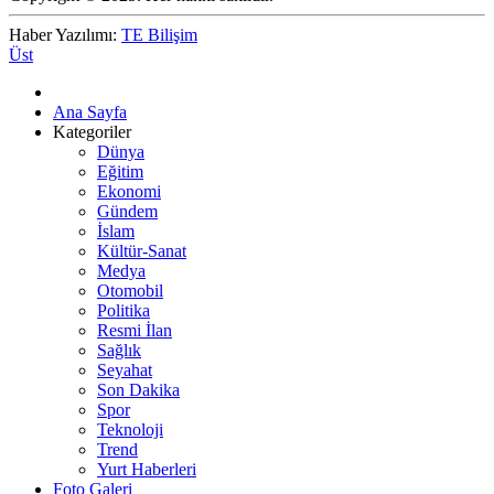
Haber Yazılımı:
TE Bilişim
Üst
Ana Sayfa
Kategoriler
Dünya
Eğitim
Ekonomi
Gündem
İslam
Kültür-Sanat
Medya
Otomobil
Politika
Resmi İlan
Sağlık
Seyahat
Son Dakika
Spor
Teknoloji
Trend
Yurt Haberleri
Foto Galeri