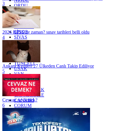
NİĞDE
3
ORDU
OSMANİYE
RİZE
SAKARYA
SAMSUN
SİNOP
2026 KPSS ne zaman? sınav tarihleri belli oldu
SİVAS
4
SİİRT
TEKİRDAĞ
TOKAT
TRABZON
TUNCELİ
Ankara Kedileri 27 Ülkeden Canlı Takip Ediliyor
UŞAK
5
VAN
YALOVA
YOZGAT
ZONGULDAK
ÇANAKKALE
Cevvaz ne demek?
ÇANKIRI
6
ÇORUM
İSTANBUL
İZMİR
ŞANLIURFA
ŞIRNAK