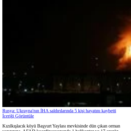
Rusya: Ukrayna'nın İHA saldırılarında 5 kişi hayatını kaybetti
İçeriği Görüntüle
Kızılkışlacık köyü Başyurt Yaylası mevkisinde dün çıkan orman