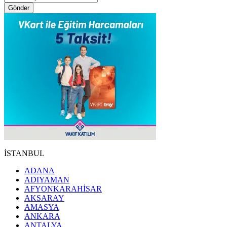
Gönder
İSTANBUL
ADANA
ADIYAMAN
AFYONKARAHİSAR
AKSARAY
AMASYA
ANKARA
ANTALYA