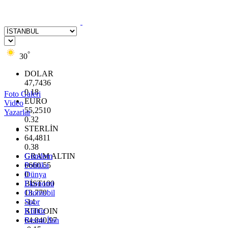
°
30
DOLAR
47,7436
0.18
Foto Galeri
EURO
Video
55,2510
Yazarlar
0.32
STERLİN
64,4811
0.38
GRAM ALTIN
Gündem
6660.55
Politika
0
Dünya
BİST100
Ekonomi
13.779
Otomobil
-14
Spor
BITCOIN
Kültür
64.840,97
Resmi İlan