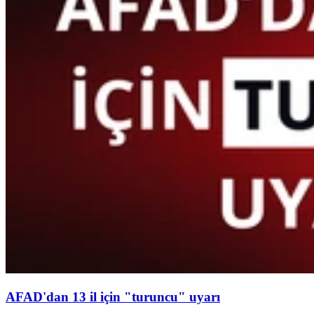
AFAD'dan 13 il için "turuncu" uyarı