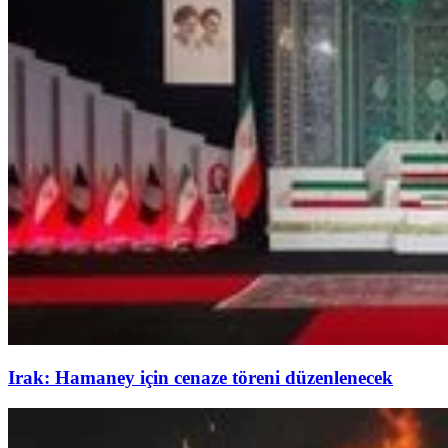
Irak: Hamaney için cenaze töreni düzenlenecek