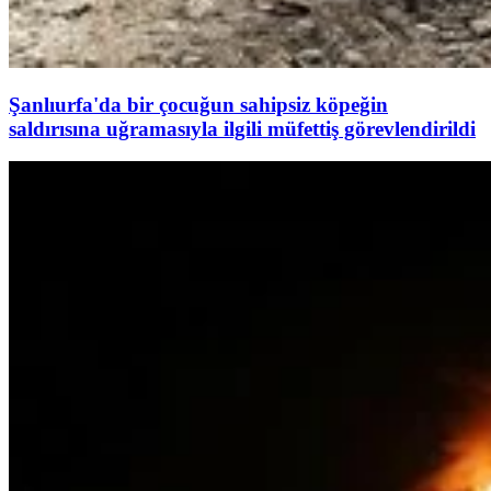
Şanlıurfa'da bir çocuğun sahipsiz köpeğin
saldırısına uğramasıyla ilgili müfettiş görevlendirildi