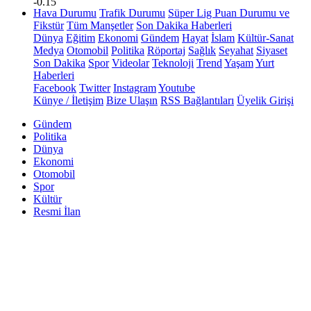
-0.15
Hava Durumu
Trafik Durumu
Süper Lig Puan Durumu ve
Fikstür
Tüm Manşetler
Son Dakika Haberleri
Dünya
Eğitim
Ekonomi
Gündem
Hayat
İslam
Kültür-Sanat
Medya
Otomobil
Politika
Röportaj
Sağlık
Seyahat
Siyaset
Son Dakika
Spor
Videolar
Teknoloji
Trend
Yaşam
Yurt
Haberleri
Facebook
Twitter
Instagram
Youtube
Künye / İletişim
Bize Ulaşın
RSS Bağlantıları
Üyelik Girişi
Gündem
Politika
Dünya
Ekonomi
Otomobil
Spor
Kültür
Resmi İlan