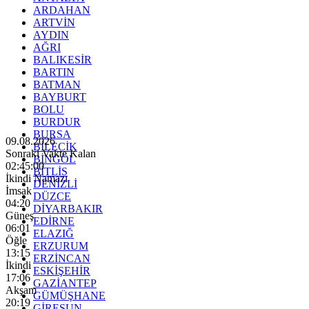
ARDAHAN
ARTVİN
AYDIN
AĞRI
BALIKESİR
BARTIN
BATMAN
BAYBURT
BOLU
BURDUR
BURSA
09.08.2026
BİLECİK
Sonraki Vakte Kalan
BİNGÖL
02:44:59
BİTLİS
İkindi Namazı
DENİZLİ
İmsak
DÜZCE
04:20
DİYARBAKIR
Güneş
EDİRNE
06:01
ELAZIĞ
Öğle
ERZURUM
13:15
ERZİNCAN
İkindi
ESKİŞEHİR
17:06
GAZİANTEP
Akşam
GÜMÜŞHANE
20:19
GİRESUN