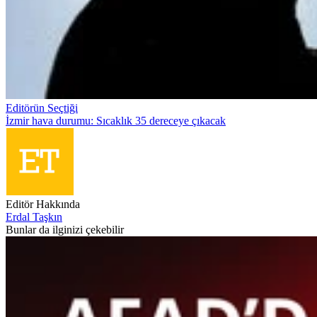
Editörün Seçtiği
İzmir hava durumu: Sıcaklık 35 dereceye çıkacak
Editör Hakkında
Erdal Taşkın
Bunlar da ilginizi çekebilir