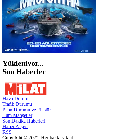
Yükleniyor...
Son Haberler
Hava Durumu
Trafik Durumu
Puan Durumu ve Fikstür
Tüm Manşetler
Son Dakika Haberleri
Haber Arşivi
RSS
Copyright © 2025. Her hakkı saklıdır.