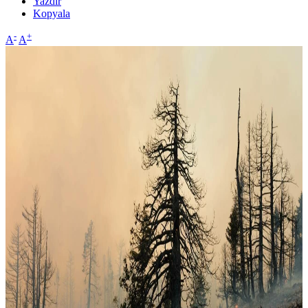
Yazdır
Kopyala
-
+
A
A