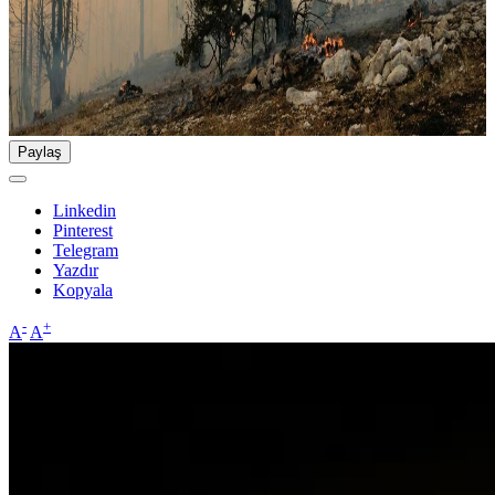
Paylaş
Linkedin
Pinterest
Telegram
Yazdır
Kopyala
-
+
A
A