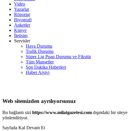
Video
Yazarlar
Röportaj
Biyografi
Anketler
Künye
İletişim
Servisler
Hava Durumu
Trafik Durumu
Süper Lig Puan Durumu ve Fikstür
Tüm Manşetler
Son Dakika Haberleri
Haber Arşivi
Web sitemizden ayrılıyorsunuz
Bu bağlantı sizi
https://www.milatgazetesi.com
dışındaki bir siteye
yönlendiriyor.
Sayfada Kal
Devam Et