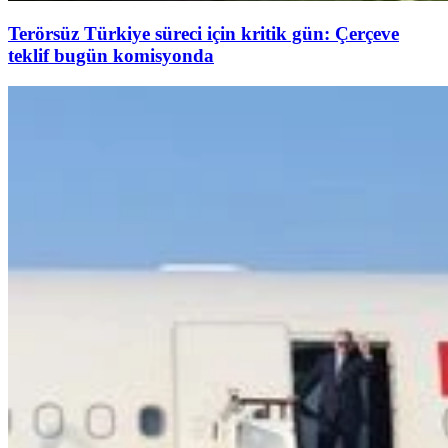
Terörsüz Türkiye süreci için kritik gün: Çerçeve
teklif bugün komisyonda