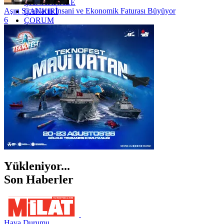
ÇANAKKALE
Aşırı Sıcakların İnsani ve Ekonomik Faturası Büyüyor
ÇANKIRI
6
ÇORUM
İSTANBUL
İZMİR
ŞANLIURFA
ŞIRNAK
Yükleniyor...
Son Haberler
Hava Durumu