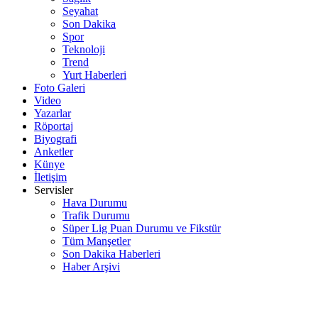
Seyahat
Son Dakika
Spor
Teknoloji
Trend
Yurt Haberleri
Foto Galeri
Video
Yazarlar
Röportaj
Biyografi
Anketler
Künye
İletişim
Servisler
Hava Durumu
Trafik Durumu
Süper Lig Puan Durumu ve Fikstür
Tüm Manşetler
Son Dakika Haberleri
Haber Arşivi