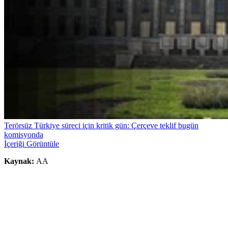
Terörsüz Türkiye süreci için kritik gün: Çerçeve teklif bugün
komisyonda
İçeriği Görüntüle
Kaynak:
AA