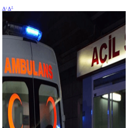
-
+
A
A