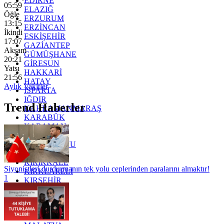
EDİRNE
05:59
ELAZIĞ
Öğle
ERZURUM
13:15
ERZİNCAN
İkindi
ESKİŞEHİR
17:07
GAZİANTEP
Akşam
GÜMÜŞHANE
20:21
GİRESUN
Yatsı
HAKKARİ
21:56
HATAY
Aylık Vakitler
ISPARTA
IĞDIR
Trend Haberler
KAHRAMANMARAŞ
KARABÜK
KARAMAN
KARS
KASTAMONU
KAYSERİ
KIRIKKALE
Siyonistleri durdurmanın tek yolu ceplerinden paralarını almaktır!
KIRKLARELİ
1
KIRŞEHİR
KOCAELİ
KONYA
KÜTAHYA
KİLİS