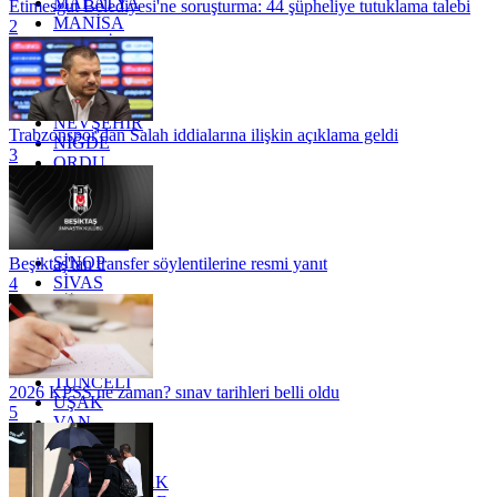
MALATYA
Etimesgut Belediyesi'ne soruşturma: 44 şüpheliye tutuklama talebi
MANİSA
2
MARDİN
MERSİN
MUĞLA
MUŞ
NEVŞEHİR
Trabzonspor'dan Salah iddialarına ilişkin açıklama geldi
NİĞDE
3
ORDU
OSMANİYE
RİZE
SAKARYA
SAMSUN
SİNOP
Beşiktaş'tan transfer söylentilerine resmi yanıt
SİVAS
4
SİİRT
TEKİRDAĞ
TOKAT
TRABZON
TUNCELİ
2026 KPSS ne zaman? sınav tarihleri belli oldu
UŞAK
5
VAN
YALOVA
YOZGAT
ZONGULDAK