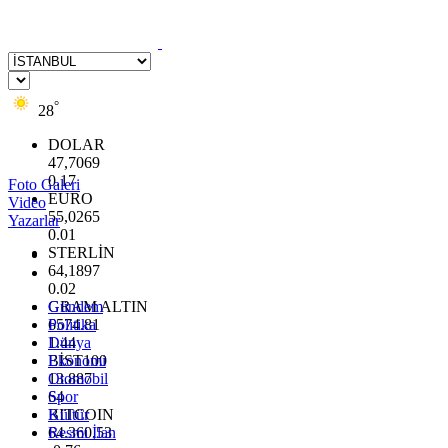
°
28
DOLAR
47,7069
0.17
Foto Galeri
EURO
Video
55,0265
Yazarlar
0.01
STERLİN
64,1897
0.02
GRAM ALTIN
Gündem
6574.81
Politika
1.44
Dünya
BİST100
Ekonomi
13.887
Otomobil
64
Spor
BITCOIN
Kültür
64.360,53
Resmi İlan