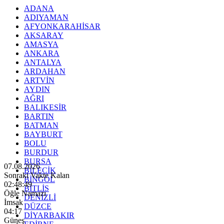
ADANA
ADIYAMAN
AFYONKARAHİSAR
AKSARAY
AMASYA
ANKARA
ANTALYA
ARDAHAN
ARTVİN
AYDIN
AĞRI
BALIKESİR
BARTIN
BATMAN
BAYBURT
BOLU
BURDUR
BURSA
07.08.2026
BİLECİK
Sonraki Vakte Kalan
BİNGÖL
02:48:47
BİTLİS
Öğle Namazı
DENİZLİ
İmsak
DÜZCE
04:17
DİYARBAKIR
Güneş