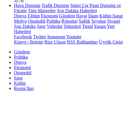
-0.76
Hava Durumu
Trafik Durumu
Süper Lig Puan Durumu ve
Fikstür
Tüm Manşetler
Son Dakika Haberleri
Dünya
Eğitim
Ekonomi
Gündem
Hayat
İslam
Kültür-Sanat
Medya
Otomobil
Politika
Röportaj
Sağlık
Seyahat
Siyaset
Son Dakika
Spor
Videolar
Teknoloji
Trend
Yaşam
Yurt
Haberleri
Facebook
Twitter
Instagram
Youtube
Künye / İletişim
Bize Ulaşın
RSS Bağlantıları
Üyelik Girişi
Gündem
Politika
Dünya
Ekonomi
Otomobil
Spor
Kültür
Resmi İlan