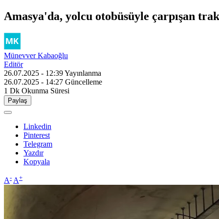
Amasya'da, yolcu otobüsüyle çarpışan trak
Münevver Kabaoğlu
Editör
26.07.2025 - 12:39
Yayınlanma
26.07.2025 - 14:27
Güncelleme
1 Dk
Okunma Süresi
Paylaş
Linkedin
Pinterest
Telegram
Yazdır
Kopyala
-
+
A
A