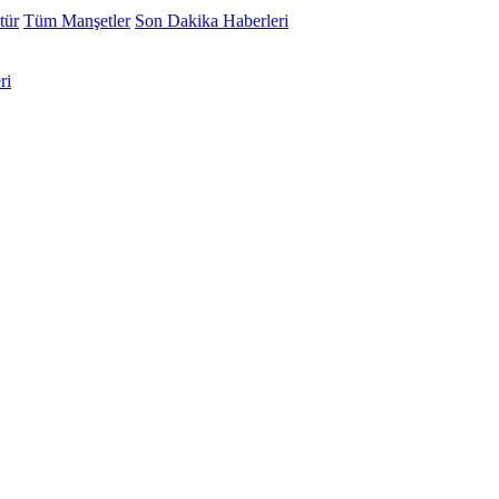
tür
Tüm Manşetler
Son Dakika Haberleri
ri