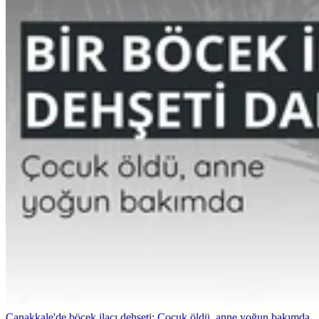
Çanakkale'de böcek ilacı dehşeti: Çocuk öldü, anne yoğun bakımda