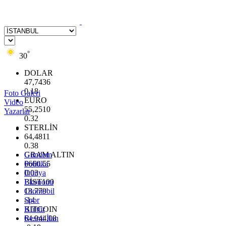
°
30
DOLAR
47,7436
0.18
Foto Galeri
EURO
Video
55,2510
Yazarlar
0.32
STERLİN
64,4811
0.38
GRAM ALTIN
Gündem
6660.55
Politika
0.03
Dünya
BİST100
Ekonomi
13.779
Otomobil
-14
Spor
BITCOIN
Kültür
64.944,08
Resmi İlan