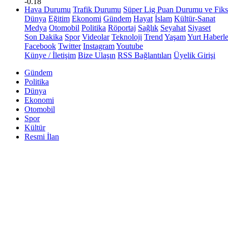
-0.18
Hava Durumu
Trafik Durumu
Süper Lig Puan Durumu ve Fiks
Dünya
Eğitim
Ekonomi
Gündem
Hayat
İslam
Kültür-Sanat
Medya
Otomobil
Politika
Röportaj
Sağlık
Seyahat
Siyaset
Son Dakika
Spor
Videolar
Teknoloji
Trend
Yaşam
Yurt Haberle
Facebook
Twitter
Instagram
Youtube
Künye / İletişim
Bize Ulaşın
RSS Bağlantıları
Üyelik Girişi
Gündem
Politika
Dünya
Ekonomi
Otomobil
Spor
Kültür
Resmi İlan