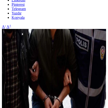
Linkedin
Pinterest
Telegram
Yazdır
Kopyala
-
+
A
A