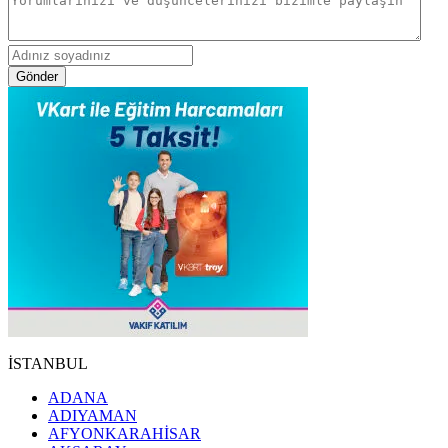
Gönder
İSTANBUL
ADANA
ADIYAMAN
AFYONKARAHİSAR