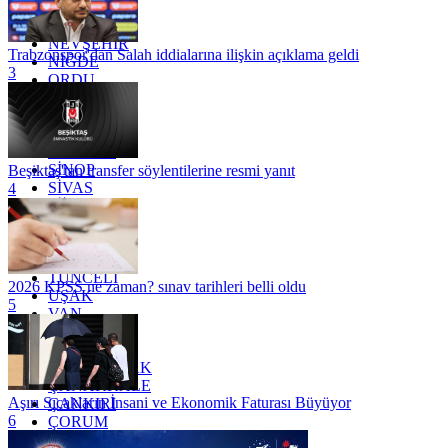
MUĞLA
MUŞ
NEVŞEHİR
Trabzonspor'dan Salah iddialarına ilişkin açıklama geldi
NİĞDE
3
ORDU
OSMANİYE
RİZE
SAKARYA
SAMSUN
SİNOP
Beşiktaş'tan transfer söylentilerine resmi yanıt
SİVAS
4
SİİRT
TEKİRDAĞ
TOKAT
TRABZON
TUNCELİ
2026 KPSS ne zaman? sınav tarihleri belli oldu
UŞAK
5
VAN
YALOVA
YOZGAT
ZONGULDAK
ÇANAKKALE
Aşırı Sıcakların İnsani ve Ekonomik Faturası Büyüyor
ÇANKIRI
6
ÇORUM
İSTANBUL