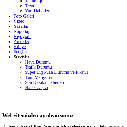
Teknoloji
Trend
Yurt Haberleri
Foto Galeri
Video
Yazarlar
Röportaj
Biyografi
Anketler
Künye
İletişim
Servisler
Hava Durumu
Trafik Durumu
Süper Lig Puan Durumu ve Fikstür
Tüm Manşetler
Son Dakika Haberleri
Haber Arşivi
Web sitemizden ayrılıyorsunuz
Bu bağlantı sizi
https://www.milatgazetesi.com
dışındaki bir siteye