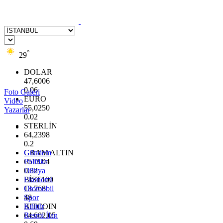
°
29
DOLAR
47,6006
0.06
Foto Galeri
EURO
Video
55,0250
Yazarlar
0.02
STERLİN
64,2398
0.2
GRAM ALTIN
Gündem
6513.94
Politika
0.32
Dünya
BİST100
Ekonomi
13.768
Otomobil
48
Spor
BITCOIN
Kültür
64.602,05
Resmi İlan