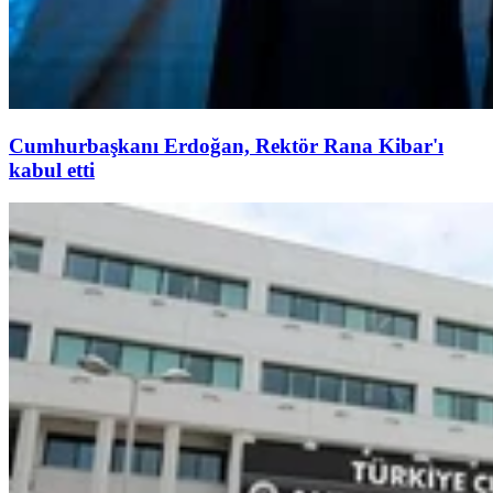
Cumhurbaşkanı Erdoğan, Rektör Rana Kibar'ı
kabul etti