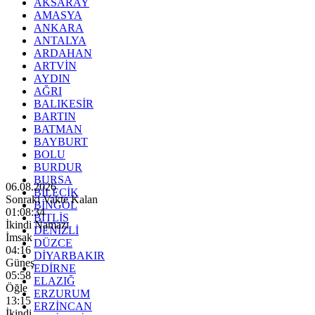
AKSARAY
AMASYA
ANKARA
ANTALYA
ARDAHAN
ARTVİN
AYDIN
AĞRI
BALIKESİR
BARTIN
BATMAN
BAYBURT
BOLU
BURDUR
BURSA
06.08.2026
BİLECİK
Sonraki Vakte Kalan
BİNGÖL
01:08:32
BİTLİS
İkindi Namazı
DENİZLİ
İmsak
DÜZCE
04:16
DİYARBAKIR
Güneş
EDİRNE
05:58
ELAZIĞ
Öğle
ERZURUM
13:15
ERZİNCAN
İkindi