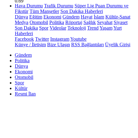
0.69
Hava Durumu
Trafik Durumu
Süper Lig Puan Durumu ve
Fikstür
Tüm Manşetler
Son Dakika Haberleri
Dünya
Eğitim
Ekonomi
Gündem
Hayat
İslam
Kültür-Sanat
Medya
Otomobil
Politika
Röportaj
Sağlık
Seyahat
Siyaset
Son Dakika
Spor
Videolar
Teknoloji
Trend
Yaşam
Yurt
Haberleri
Facebook
Twitter
Instagram
Youtube
Künye / İletişim
Bize Ulaşın
RSS Bağlantıları
Üyelik Girişi
Gündem
Politika
Dünya
Ekonomi
Otomobil
Spor
Kültür
Resmi İlan