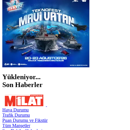
İZMİR
ŞANLIURFA
ŞIRNAK
Yükleniyor...
Son Haberler
Hava Durumu
Trafik Durumu
Puan Durumu ve Fikstür
Tüm Manşetler