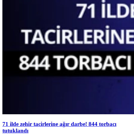
71 ilde zehir tacirlerine ağır darbe! 844 torbacı
tutuklandı