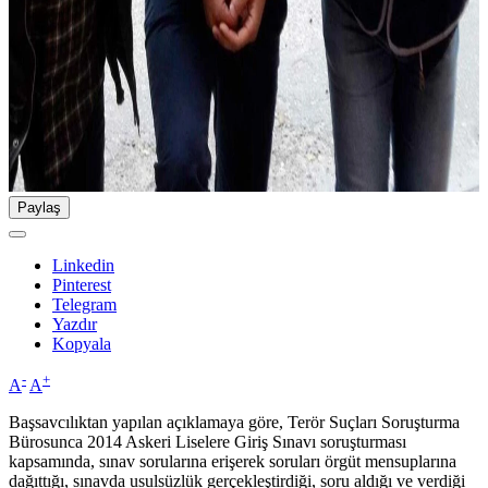
Paylaş
Linkedin
Pinterest
Telegram
Yazdır
Kopyala
-
+
A
A
Başsavcılıktan yapılan açıklamaya göre, Terör Suçları Soruşturma
Bürosunca 2014 Askeri Liselere Giriş Sınavı soruşturması
kapsamında, sınav sorularına erişerek soruları örgüt mensuplarına
dağıttığı, sınavda usulsüzlük gerçekleştirdiği, soru aldığı ve verdiği