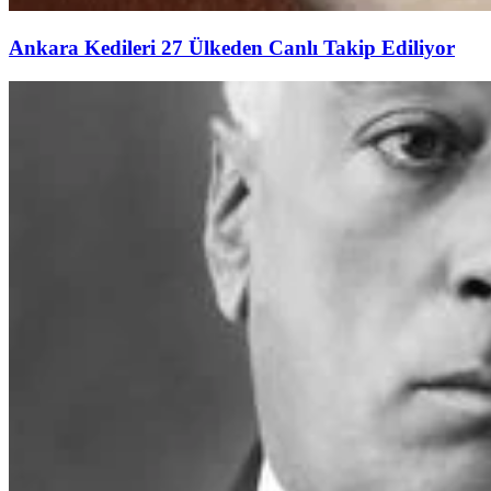
Ankara Kedileri 27 Ülkeden Canlı Takip Ediliyor