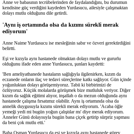
Anne ve babasının tecrübelerinden de faydalandığını, bu durumun
kendisine güç verdiğini kaydeden Yurdasucu, ailesiyle çalışmaktan
dolayı mutlu olduğunu dile getirdi.
'Aynı iş ortamında olsa da kızımı sürekli merak
ediyorum'
Anne Naime Yurdasucu ise mesleğinin sabır ve özveri gerektirdiğini
belirtti.
Eşi ve kızıyla aynı hastanede olmaktan dolayı mutlu ve gururlu
olduğunu ifade eden anne Yurdasucu, şunları kaydetti:
'Ben ameliyathanede hastaların sağlığıyla ilgilenirken, kızım da
eczanede onların ilaç ve tedavi süreçlerine katkı sağlıyor. Gün içinde
yoğunluktan dolayı görüşemiyoruz. Tabii ki birbirimizi de
özlüyoruz. Küçük molalarda görüşmek bize mutluluk veriyor. Diğer
kızım da sağlık eğitimi alıyor, inşallah o da mezun olduğunda aynı
hastanede çalışma fırsatımız olabilir. Aynı iş ortamında olsa da
annelik duygusuyla kızımı sürekli merak ediyorum. 'Acaba öğle
yemeği yedi mi bugün yoğun çalıştılar mı' diye merak ediyorum.
Anneler Günü dolayısıyla bugün bana çiçek getirip sürpriz yapması
da beni çok mutlu etti.'
Baba Osman Yurdasucu da eşi ve kızıyla aynı hastanede görev