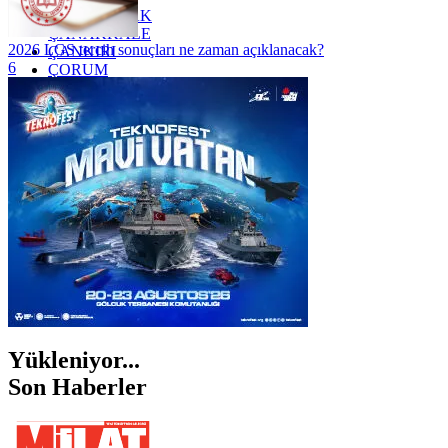
ZONGULDAK
ÇANAKKALE
2026 LGS tercih sonuçları ne zaman açıklanacak?
ÇANKIRI
6
ÇORUM
İSTANBUL
İZMİR
ŞANLIURFA
ŞIRNAK
Yükleniyor...
Son Haberler