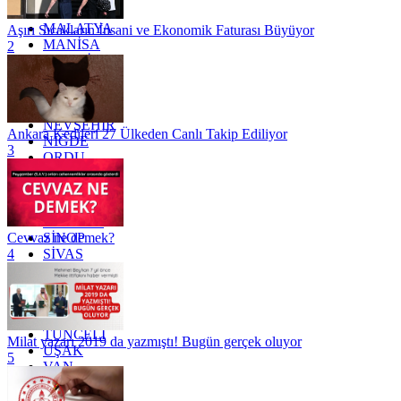
KİLİS
MALATYA
Aşırı Sıcakların İnsani ve Ekonomik Faturası Büyüyor
MANİSA
2
MARDİN
MERSİN
MUĞLA
MUŞ
NEVŞEHİR
Ankara Kedileri 27 Ülkeden Canlı Takip Ediliyor
NİĞDE
3
ORDU
OSMANİYE
RİZE
SAKARYA
SAMSUN
SİNOP
Cevvaz ne demek?
SİVAS
4
SİİRT
TEKİRDAĞ
TOKAT
TRABZON
TUNCELİ
Milat yazarı 2019 da yazmıştı! Bugün gerçek oluyor
UŞAK
5
VAN
YALOVA
YOZGAT