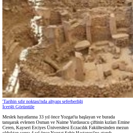
'Tarihin sıfır noktası'nda altyapı seferberliği
İçeriği Görüntüle
Meslek hayatlarına 33 yıl önce Yozgat'ta başlayan ve burada
tanışarak evlenen Osman ve Naime Yurdasucu çiftinin kızları Emine
Ceren, Kayseri Erciyes Üniversitesi Eczacılık Fakültesinden mezun
olduktan sonra 4 yıl önce Yozgat Şehir Hastanesi'ne atandı.