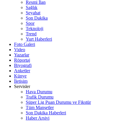
Resmi İlan
Sağlık
Seyahat
Son Dakika
Spor
Teknoloji
Trend
Yurt Haberleri
Foto Galeri
Video
Yazarlar
Röportaj
Biyografi
Anketler
Künye
İletişim
Servisler
Hava Durumu
Trafik Durumu
Süper Lig Puan Durumu ve Fikstür
Tüm Manşetler
Son Dakika Haberleri
Haber Arşivi