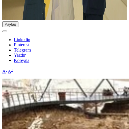
Paylaş
Linkedin
Pinterest
Telegram
Yazdır
Kopyala
-
+
A
A