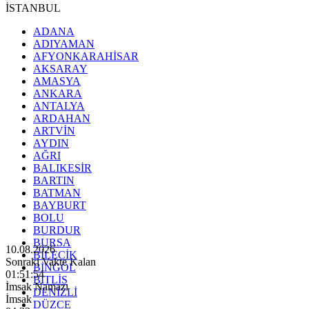
İSTANBUL
ADANA
ADIYAMAN
AFYONKARAHİSAR
AKSARAY
AMASYA
ANKARA
ANTALYA
ARDAHAN
ARTVİN
AYDIN
AĞRI
BALIKESİR
BARTIN
BATMAN
BAYBURT
BOLU
BURDUR
BURSA
10.08.2026
BİLECİK
Sonraki Vakte Kalan
BİNGÖL
01:51:52
BİTLİS
İmsak Namazı
DENİZLİ
İmsak
DÜZCE