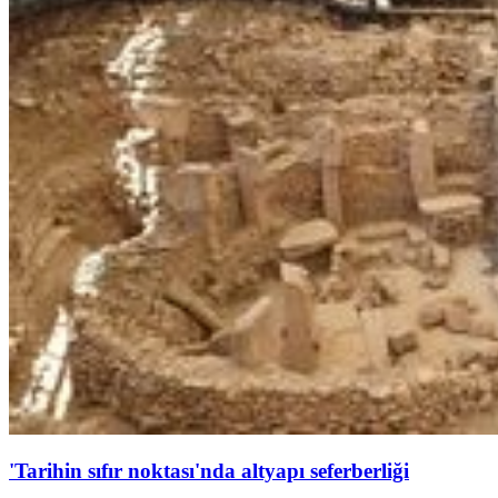
'Tarihin sıfır noktası'nda altyapı seferberliği