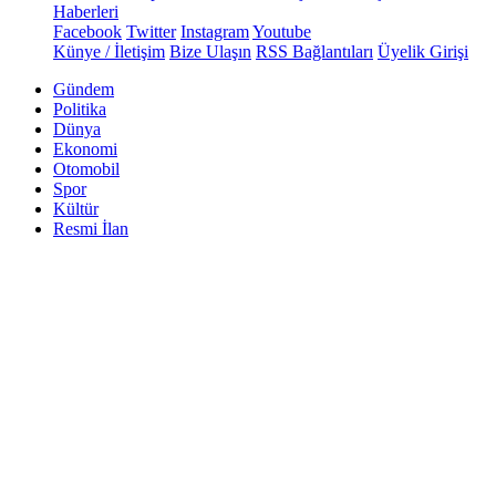
Haberleri
Facebook
Twitter
Instagram
Youtube
Künye / İletişim
Bize Ulaşın
RSS Bağlantıları
Üyelik Girişi
Gündem
Politika
Dünya
Ekonomi
Otomobil
Spor
Kültür
Resmi İlan