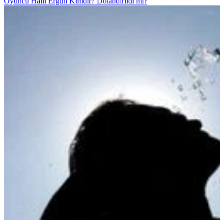
Oyuncu Halil Ergün Kimdir? Dolandırıldı mı?