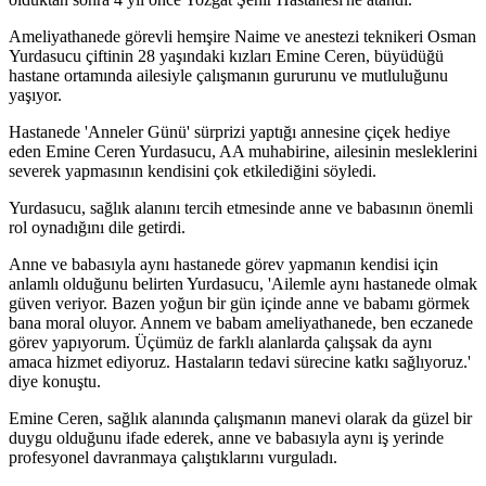
Ameliyathanede görevli hemşire Naime ve anestezi teknikeri Osman
Yurdasucu çiftinin 28 yaşındaki kızları Emine Ceren, büyüdüğü
hastane ortamında ailesiyle çalışmanın gururunu ve mutluluğunu
yaşıyor.
Hastanede 'Anneler Günü' sürprizi yaptığı annesine çiçek hediye
eden Emine Ceren Yurdasucu, AA muhabirine, ailesinin mesleklerini
severek yapmasının kendisini çok etkilediğini söyledi.
Yurdasucu, sağlık alanını tercih etmesinde anne ve babasının önemli
rol oynadığını dile getirdi.
Anne ve babasıyla aynı hastanede görev yapmanın kendisi için
anlamlı olduğunu belirten Yurdasucu, 'Ailemle aynı hastanede olmak
güven veriyor. Bazen yoğun bir gün içinde anne ve babamı görmek
bana moral oluyor. Annem ve babam ameliyathanede, ben eczanede
görev yapıyorum. Üçümüz de farklı alanlarda çalışsak da aynı
amaca hizmet ediyoruz. Hastaların tedavi sürecine katkı sağlıyoruz.'
diye konuştu.
Emine Ceren, sağlık alanında çalışmanın manevi olarak da güzel bir
duygu olduğunu ifade ederek, anne ve babasıyla aynı iş yerinde
profesyonel davranmaya çalıştıklarını vurguladı.