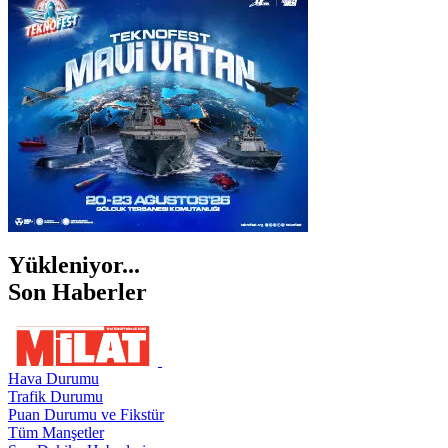
İZMİR
ŞANLIURFA
ŞIRNAK
Yükleniyor...
Son Haberler
Hava Durumu
Trafik Durumu
Puan Durumu ve Fikstür
Tüm Manşetler