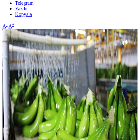
Telegram
Yazdır
Kopyala
-
+
A
A