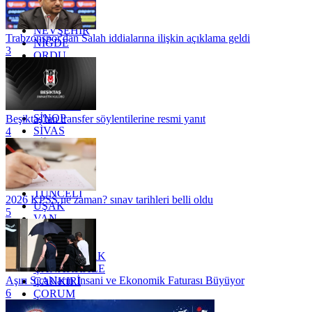
MUĞLA
MUŞ
NEVŞEHİR
Trabzonspor'dan Salah iddialarına ilişkin açıklama geldi
NİĞDE
3
ORDU
OSMANİYE
RİZE
SAKARYA
SAMSUN
SİNOP
Beşiktaş'tan transfer söylentilerine resmi yanıt
SİVAS
4
SİİRT
TEKİRDAĞ
TOKAT
TRABZON
TUNCELİ
2026 KPSS ne zaman? sınav tarihleri belli oldu
UŞAK
5
VAN
YALOVA
YOZGAT
ZONGULDAK
ÇANAKKALE
Aşırı Sıcakların İnsani ve Ekonomik Faturası Büyüyor
ÇANKIRI
6
ÇORUM
İSTANBUL