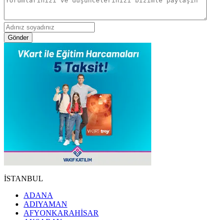
Gönder
İSTANBUL
ADANA
ADIYAMAN
AFYONKARAHİSAR