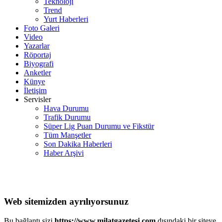
Teknoloji
Trend
Yurt Haberleri
Foto Galeri
Video
Yazarlar
Röportaj
Biyografi
Anketler
Künye
İletişim
Servisler
Hava Durumu
Trafik Durumu
Süper Lig Puan Durumu ve Fikstür
Tüm Manşetler
Son Dakika Haberleri
Haber Arşivi
Web sitemizden ayrılıyorsunuz
Bu bağlantı sizi
https://www.milatgazetesi.com
dışındaki bir siteye