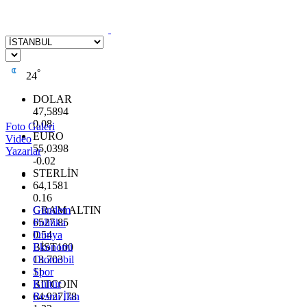
°
24
DOLAR
47,5894
0.08
Foto Galeri
EURO
Video
55,0398
Yazarlar
-0.02
STERLİN
64,1581
0.16
GRAM ALTIN
Gündem
6527.85
Politika
0.54
Dünya
BİST100
Ekonomi
13.703
Otomobil
11
Spor
BITCOIN
Kültür
64.927,78
Resmi İlan