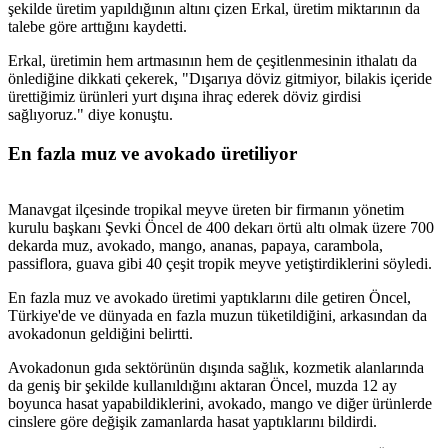
şekilde üretim yapıldığının altını çizen Erkal, üretim miktarının da
talebe göre arttığını kaydetti.
Erkal, üretimin hem artmasının hem de çeşitlenmesinin ithalatı da
önlediğine dikkati çekerek, "Dışarıya döviz gitmiyor, bilakis içeride
ürettiğimiz ürünleri yurt dışına ihraç ederek döviz girdisi
sağlıyoruz." diye konuştu.
En fazla muz ve avokado üretiliyor
Manavgat ilçesinde tropikal meyve üreten bir firmanın yönetim
kurulu başkanı Şevki Öncel de 400 dekarı örtü altı olmak üzere 700
dekarda muz, avokado, mango, ananas, papaya, carambola,
passiflora, guava gibi 40 çeşit tropik meyve yetiştirdiklerini söyledi.
En fazla muz ve avokado üretimi yaptıklarını dile getiren Öncel,
Türkiye'de ve dünyada en fazla muzun tüketildiğini, arkasından da
avokadonun geldiğini belirtti.
Avokadonun gıda sektörünün dışında sağlık, kozmetik alanlarında
da geniş bir şekilde kullanıldığını aktaran Öncel, muzda 12 ay
boyunca hasat yapabildiklerini, avokado, mango ve diğer ürünlerde
cinslere göre değişik zamanlarda hasat yaptıklarını bildirdi.