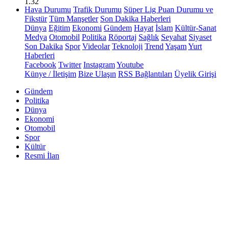
1.32
Hava Durumu
Trafik Durumu
Süper Lig Puan Durumu ve
Fikstür
Tüm Manşetler
Son Dakika Haberleri
Dünya
Eğitim
Ekonomi
Gündem
Hayat
İslam
Kültür-Sanat
Medya
Otomobil
Politika
Röportaj
Sağlık
Seyahat
Siyaset
Son Dakika
Spor
Videolar
Teknoloji
Trend
Yaşam
Yurt
Haberleri
Facebook
Twitter
Instagram
Youtube
Künye / İletişim
Bize Ulaşın
RSS Bağlantıları
Üyelik Girişi
Gündem
Politika
Dünya
Ekonomi
Otomobil
Spor
Kültür
Resmi İlan