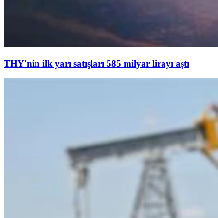
THY'nin ilk yarı satışları 585 milyar lirayı aştı