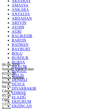
AKSARAY
AMASYA
ANKARA
ANTALYA
ARDAHAN
ARTVİN
AYDIN
AĞRI
BALIKESİR
BARTIN
BATMAN
BAYBURT
BOLU
BURDUR
BURSA
06.08.2026
BİLECİK
Sonraki Vakte Kalan
BİNGÖL
02:05:34
BİTLİS
İmsak Namazı
DENİZLİ
İmsak
DÜZCE
04:16
DİYARBAKIR
Güneş
EDİRNE
05:58
ELAZIĞ
Öğle
ERZURUM
13:15
ERZİNCAN
İkindi