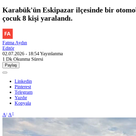
Karabük'ün Eskipazar ilçesinde bir otomobil
çocuk 8 kişi yaralandı.
Fatma Aydın
Editör
02.07.2026 - 18:54
Yayınlanma
1 Dk
Okunma Süresi
Paylaş
Linkedin
Pinterest
Telegram
Yazdır
Kopyala
-
+
A
A