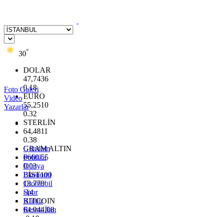
°
30
DOLAR
47,7436
0.18
Foto Galeri
EURO
Video
55,2510
Yazarlar
0.32
STERLİN
64,4811
0.38
GRAM ALTIN
Gündem
6660.55
Politika
0.03
Dünya
BİST100
Ekonomi
13.779
Otomobil
-14
Spor
BITCOIN
Kültür
64.944,08
Resmi İlan