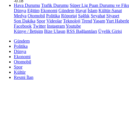
-0.18
Hava Durumu
Trafik Durumu
Süper Lig Puan Durumu ve Fiks
Dünya
Eğitim
Ekonomi
Gündem
Hayat
İslam
Kültür-Sanat
Medya
Otomobil
Politika
Röportaj
Sağlık
Seyahat
Siyaset
Son Dakika
Spor
Videolar
Teknoloji
Trend
Yaşam
Yurt Haberle
Facebook
Twitter
Instagram
Youtube
Künye / İletişim
Bize Ulaşın
RSS Bağlantıları
Üyelik Girişi
Gündem
Politika
Dünya
Ekonomi
Otomobil
Spor
Kültür
Resmi İlan