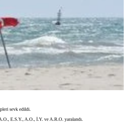
leri sevk edildi.
.O., E.S.Y., A.O., İ.Y. ve A.R.O. yaralandı.