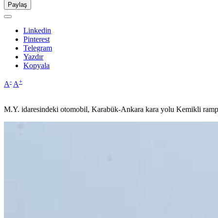
Paylaş
Linkedin
Pinterest
Telegram
Yazdır
Kopyala
-
+
A
A
M.Y. idaresindeki otomobil, Karabük-Ankara kara yolu Kemikli rampa