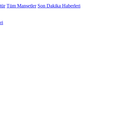
tür
Tüm Manşetler
Son Dakika Haberleri
ri