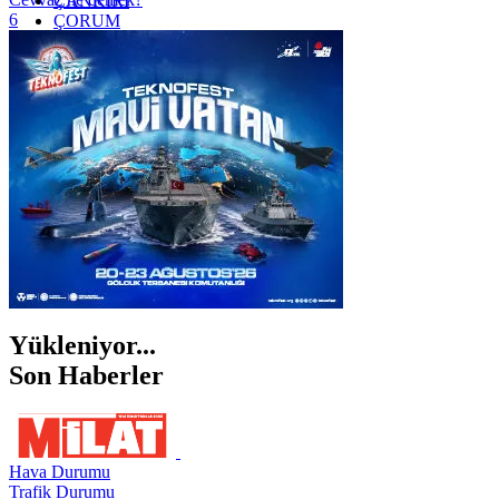
ÇANKIRI
6
ÇORUM
İSTANBUL
İZMİR
ŞANLIURFA
ŞIRNAK
Yükleniyor...
Son Haberler
Hava Durumu
Trafik Durumu