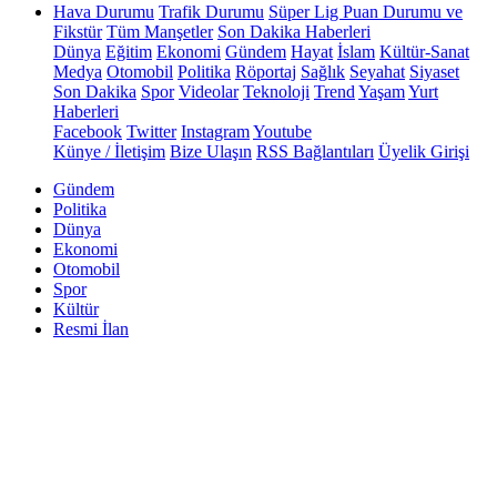
Hava Durumu
Trafik Durumu
Süper Lig Puan Durumu ve
Fikstür
Tüm Manşetler
Son Dakika Haberleri
Dünya
Eğitim
Ekonomi
Gündem
Hayat
İslam
Kültür-Sanat
Medya
Otomobil
Politika
Röportaj
Sağlık
Seyahat
Siyaset
Son Dakika
Spor
Videolar
Teknoloji
Trend
Yaşam
Yurt
Haberleri
Facebook
Twitter
Instagram
Youtube
Künye / İletişim
Bize Ulaşın
RSS Bağlantıları
Üyelik Girişi
Gündem
Politika
Dünya
Ekonomi
Otomobil
Spor
Kültür
Resmi İlan