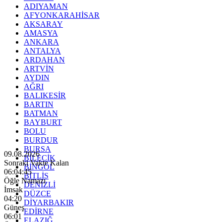
ADIYAMAN
AFYONKARAHİSAR
AKSARAY
AMASYA
ANKARA
ANTALYA
ARDAHAN
ARTVİN
AYDIN
AĞRI
BALIKESİR
BARTIN
BATMAN
BAYBURT
BOLU
BURDUR
BURSA
09.08.2026
BİLECİK
Sonraki Vakte Kalan
BİNGÖL
06:04:43
BİTLİS
Öğle Namazı
DENİZLİ
İmsak
DÜZCE
04:20
DİYARBAKIR
Güneş
EDİRNE
06:01
ELAZIĞ