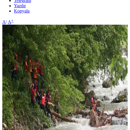
Telegram
Yazdır
Kopyala
-
+
A
A