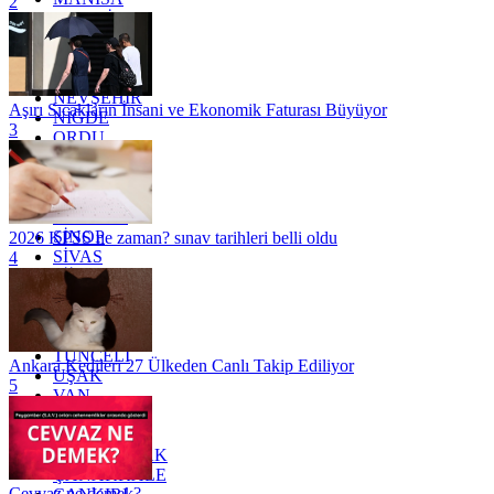
2
MARDİN
MERSİN
MUĞLA
MUŞ
NEVŞEHİR
Aşırı Sıcakların İnsani ve Ekonomik Faturası Büyüyor
NİĞDE
3
ORDU
OSMANİYE
RİZE
SAKARYA
SAMSUN
SİNOP
2026 KPSS ne zaman? sınav tarihleri belli oldu
SİVAS
4
SİİRT
TEKİRDAĞ
TOKAT
TRABZON
TUNCELİ
Ankara Kedileri 27 Ülkeden Canlı Takip Ediliyor
UŞAK
5
VAN
YALOVA
YOZGAT
ZONGULDAK
ÇANAKKALE
Cevvaz ne demek?