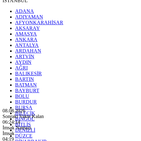
İSTANBUL
ADANA
ADIYAMAN
AFYONKARAHİSAR
AKSARAY
AMASYA
ANKARA
ANTALYA
ARDAHAN
ARTVİN
AYDIN
AĞRI
BALIKESİR
BARTIN
BATMAN
BAYBURT
BOLU
BURDUR
BURSA
08.08.2026
BİLECİK
Sonraki Vakte Kalan
BİNGÖL
06:24:12
BİTLİS
İmsak Namazı
DENİZLİ
İmsak
DÜZCE
04:19