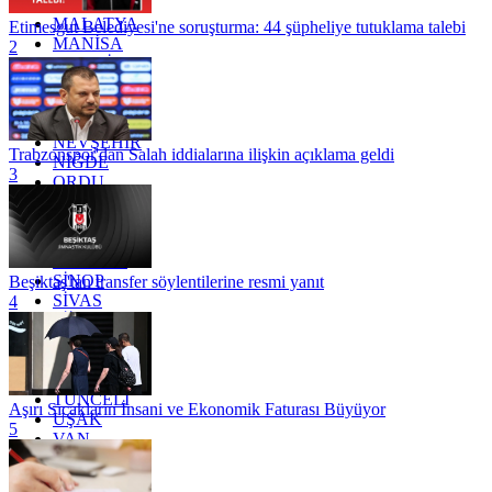
KİLİS
MALATYA
Etimesgut Belediyesi'ne soruşturma: 44 şüpheliye tutuklama talebi
MANİSA
2
MARDİN
MERSİN
MUĞLA
MUŞ
NEVŞEHİR
Trabzonspor'dan Salah iddialarına ilişkin açıklama geldi
NİĞDE
3
ORDU
OSMANİYE
RİZE
SAKARYA
SAMSUN
SİNOP
Beşiktaş'tan transfer söylentilerine resmi yanıt
SİVAS
4
SİİRT
TEKİRDAĞ
TOKAT
TRABZON
TUNCELİ
Aşırı Sıcakların İnsani ve Ekonomik Faturası Büyüyor
UŞAK
5
VAN
YALOVA
YOZGAT