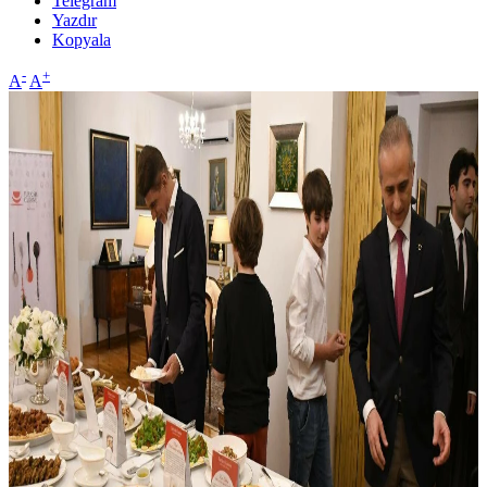
Telegram
Yazdır
Kopyala
-
+
A
A