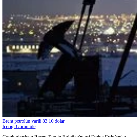
Brent petrolün varili 83,10 dolar
İçeriği Görüntüle
Cumhurbaşkanı Recep Tayyip Erdoğan'ın eşi Emine Erdoğan'ın