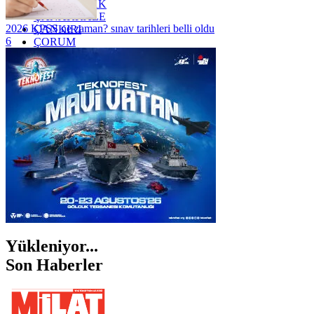
ZONGULDAK
ÇANAKKALE
2026 KPSS ne zaman? sınav tarihleri belli oldu
ÇANKIRI
6
ÇORUM
İSTANBUL
İZMİR
ŞANLIURFA
ŞIRNAK
Yükleniyor...
Son Haberler