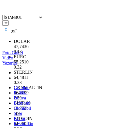
°
25
DOLAR
47,7436
0.18
Foto Galeri
EURO
Video
55,2510
Yazarlar
0.32
STERLİN
64,4811
0.38
GRAM ALTIN
Gündem
6648.99
Politika
2.59
Dünya
BİST100
Ekonomi
13.773
Otomobil
-19
Spor
BITCOIN
Kültür
64.960,21
Resmi İlan