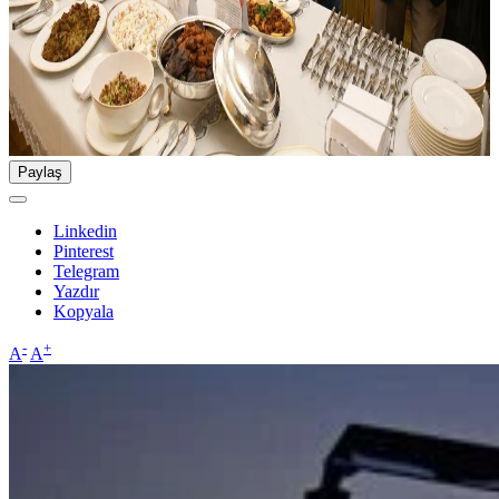
Paylaş
Linkedin
Pinterest
Telegram
Yazdır
Kopyala
-
+
A
A