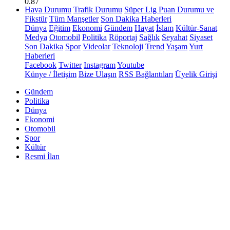
0.87
Hava Durumu
Trafik Durumu
Süper Lig Puan Durumu ve
Fikstür
Tüm Manşetler
Son Dakika Haberleri
Dünya
Eğitim
Ekonomi
Gündem
Hayat
İslam
Kültür-Sanat
Medya
Otomobil
Politika
Röportaj
Sağlık
Seyahat
Siyaset
Son Dakika
Spor
Videolar
Teknoloji
Trend
Yaşam
Yurt
Haberleri
Facebook
Twitter
Instagram
Youtube
Künye / İletişim
Bize Ulaşın
RSS Bağlantıları
Üyelik Girişi
Gündem
Politika
Dünya
Ekonomi
Otomobil
Spor
Kültür
Resmi İlan