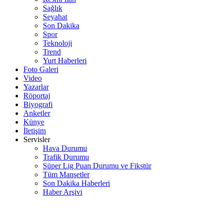
Sağlık
Seyahat
Son Dakika
Spor
Teknoloji
Trend
Yurt Haberleri
Foto Galeri
Video
Yazarlar
Röportaj
Biyografi
Anketler
Künye
İletişim
Servisler
Hava Durumu
Trafik Durumu
Süper Lig Puan Durumu ve Fikstür
Tüm Manşetler
Son Dakika Haberleri
Haber Arşivi