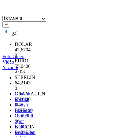
°
24
DOLAR
47,6704
0
Foto Galeri
EURO
Video
55,0406
Yazarlar
-0.08
STERLİN
64,2143
0
GRAM ALTIN
Gündem
6510.40
Politika
0.45
Dünya
BİST100
Ekonomi
13.799
Otomobil
70
Spor
BITCOIN
Kültür
64.225,61
Resmi İlan