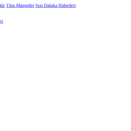
tür
Tüm Manşetler
Son Dakika Haberleri
ri