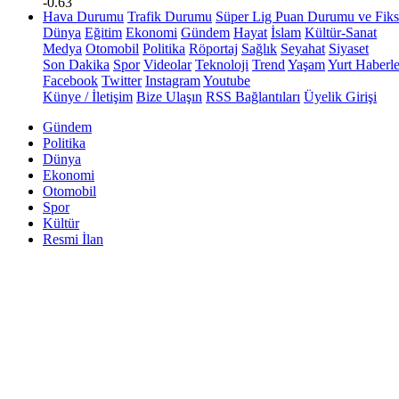
-0.63
Hava Durumu
Trafik Durumu
Süper Lig Puan Durumu ve Fiks
Dünya
Eğitim
Ekonomi
Gündem
Hayat
İslam
Kültür-Sanat
Medya
Otomobil
Politika
Röportaj
Sağlık
Seyahat
Siyaset
Son Dakika
Spor
Videolar
Teknoloji
Trend
Yaşam
Yurt Haberle
Facebook
Twitter
Instagram
Youtube
Künye / İletişim
Bize Ulaşın
RSS Bağlantıları
Üyelik Girişi
Gündem
Politika
Dünya
Ekonomi
Otomobil
Spor
Kültür
Resmi İlan