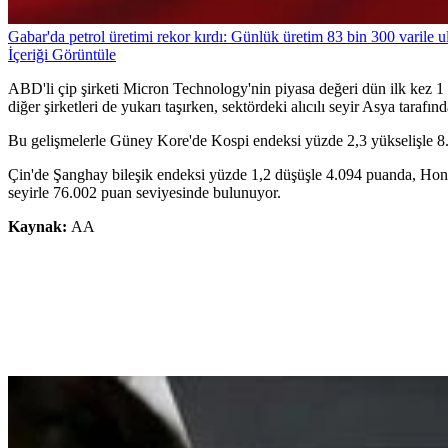
Gabar'da petrol üretimi rekor kırdı: Günlük üretim 83 bin 300 varile ul
İçeriği Görüntüle
ABD'li çip şirketi Micron Technology'nin piyasa değeri dün ilk kez 1 t
diğer şirketleri de yukarı taşırken, sektördeki alıcılı seyir Asya tarafınd
Bu gelişmelerle Güney Kore'de Kospi endeksi yüzde 2,3 yükselişle 8
Çin'de Şanghay bileşik endeksi yüzde 1,2 düşüşle 4.094 puanda, Hon
seyirle 76.002 puan seviyesinde bulunuyor.
Kaynak:
AA