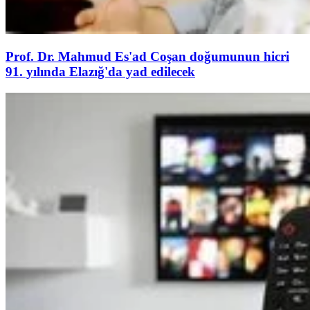
Prof. Dr. Mahmud Es'ad Coşan doğumunun hicri
91. yılında Elazığ'da yad edilecek