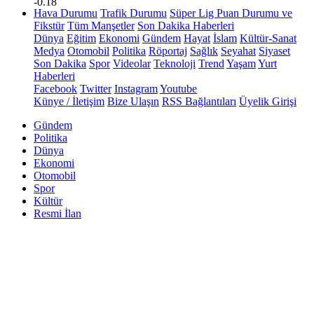
-0.18
Hava Durumu
Trafik Durumu
Süper Lig Puan Durumu ve
Fikstür
Tüm Manşetler
Son Dakika Haberleri
Dünya
Eğitim
Ekonomi
Gündem
Hayat
İslam
Kültür-Sanat
Medya
Otomobil
Politika
Röportaj
Sağlık
Seyahat
Siyaset
Son Dakika
Spor
Videolar
Teknoloji
Trend
Yaşam
Yurt
Haberleri
Facebook
Twitter
Instagram
Youtube
Künye / İletişim
Bize Ulaşın
RSS Bağlantıları
Üyelik Girişi
Gündem
Politika
Dünya
Ekonomi
Otomobil
Spor
Kültür
Resmi İlan