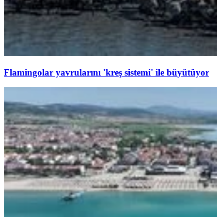
Flamingolar yavrularını 'kreş sistemi' ile büyütüyor