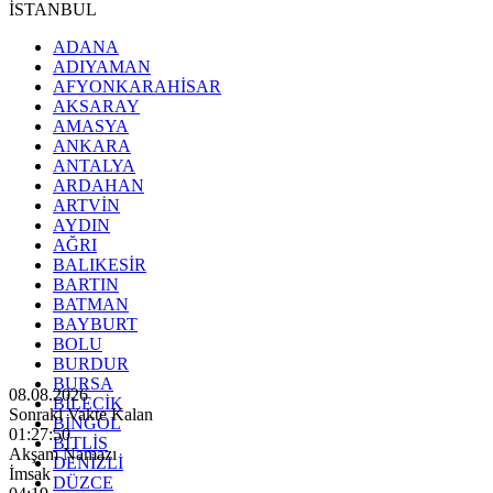
İSTANBUL
ADANA
ADIYAMAN
AFYONKARAHİSAR
AKSARAY
AMASYA
ANKARA
ANTALYA
ARDAHAN
ARTVİN
AYDIN
AĞRI
BALIKESİR
BARTIN
BATMAN
BAYBURT
BOLU
BURDUR
BURSA
08.08.2026
BİLECİK
Sonraki Vakte Kalan
BİNGÖL
01:27:48
BİTLİS
Akşam Namazı
DENİZLİ
İmsak
DÜZCE