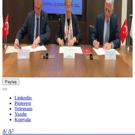
Paylaş
Linkedin
Pinterest
Telegram
Yazdır
Kopyala
-
+
A
A