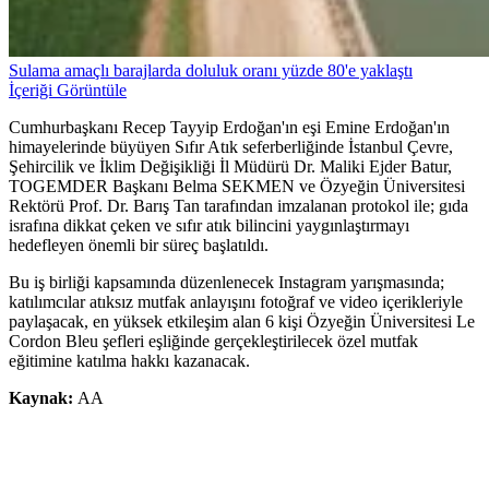
Sulama amaçlı barajlarda doluluk oranı yüzde 80'e yaklaştı
İçeriği Görüntüle
Cumhurbaşkanı Recep Tayyip Erdoğan'ın eşi Emine Erdoğan'ın
himayelerinde büyüyen Sıfır Atık seferberliğinde İstanbul Çevre,
Şehircilik ve İklim Değişikliği İl Müdürü Dr. Maliki Ejder Batur,
TOGEMDER Başkanı Belma SEKMEN ve Özyeğin Üniversitesi
Rektörü Prof. Dr. Barış Tan tarafından imzalanan protokol ile; gıda
israfına dikkat çeken ve sıfır atık bilincini yaygınlaştırmayı
hedefleyen önemli bir süreç başlatıldı.
Bu iş birliği kapsamında düzenlenecek Instagram yarışmasında;
katılımcılar atıksız mutfak anlayışını fotoğraf ve video içerikleriyle
paylaşacak, en yüksek etkileşim alan 6 kişi Özyeğin Üniversitesi Le
Cordon Bleu şefleri eşliğinde gerçekleştirilecek özel mutfak
eğitimine katılma hakkı kazanacak.
Kaynak:
AA