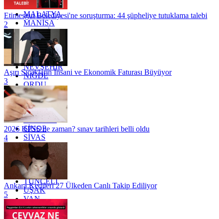
KİLİS
MALATYA
Etimesgut Belediyesi'ne soruşturma: 44 şüpheliye tutuklama talebi
MANİSA
2
MARDİN
MERSİN
MUĞLA
MUŞ
NEVŞEHİR
Aşırı Sıcakların İnsani ve Ekonomik Faturası Büyüyor
NİĞDE
3
ORDU
OSMANİYE
RİZE
SAKARYA
SAMSUN
SİNOP
2026 KPSS ne zaman? sınav tarihleri belli oldu
SİVAS
4
SİİRT
TEKİRDAĞ
TOKAT
TRABZON
TUNCELİ
Ankara Kedileri 27 Ülkeden Canlı Takip Ediliyor
UŞAK
5
VAN
YALOVA
YOZGAT