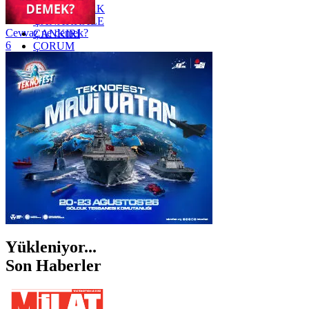
ZONGULDAK
ÇANAKKALE
Cevvaz ne demek?
ÇANKIRI
6
ÇORUM
İSTANBUL
İZMİR
ŞANLIURFA
ŞIRNAK
Yükleniyor...
Son Haberler