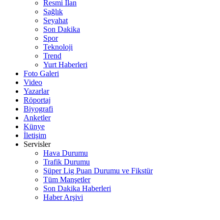
Resmi İlan
Sağlık
Seyahat
Son Dakika
Spor
Teknoloji
Trend
Yurt Haberleri
Foto Galeri
Video
Yazarlar
Röportaj
Biyografi
Anketler
Künye
İletişim
Servisler
Hava Durumu
Trafik Durumu
Süper Lig Puan Durumu ve Fikstür
Tüm Manşetler
Son Dakika Haberleri
Haber Arşivi