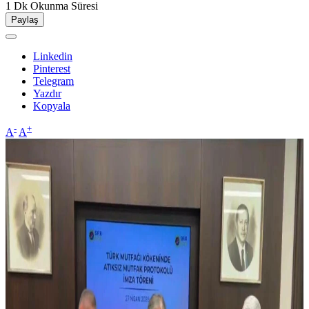
1 Dk
Okunma Süresi
Paylaş
Linkedin
Pinterest
Telegram
Yazdır
Kopyala
-
+
A
A