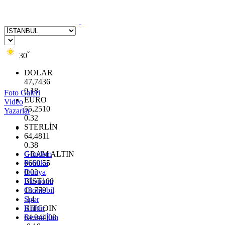
°
30
DOLAR
47,7436
0.18
Foto Galeri
EURO
Video
55,2510
Yazarlar
0.32
STERLİN
64,4811
0.38
GRAM ALTIN
Gündem
6660.55
Politika
0.03
Dünya
BİST100
Ekonomi
13.779
Otomobil
-14
Spor
BITCOIN
Kültür
64.944,08
Resmi İlan