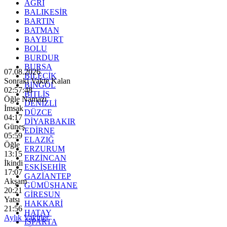
AĞRI
BALIKESİR
BARTIN
BATMAN
BAYBURT
BOLU
BURDUR
BURSA
07.08.2026
BİLECİK
Sonraki Vakte Kalan
BİNGÖL
02:57:46
BİTLİS
Öğle Namazı
DENİZLİ
İmsak
DÜZCE
04:17
DİYARBAKIR
Güneş
EDİRNE
05:59
ELAZIĞ
Öğle
ERZURUM
13:15
ERZİNCAN
İkindi
ESKİŞEHİR
17:07
GAZİANTEP
Akşam
GÜMÜŞHANE
20:21
GİRESUN
Yatsı
HAKKARİ
21:56
HATAY
Aylık Vakitler
ISPARTA