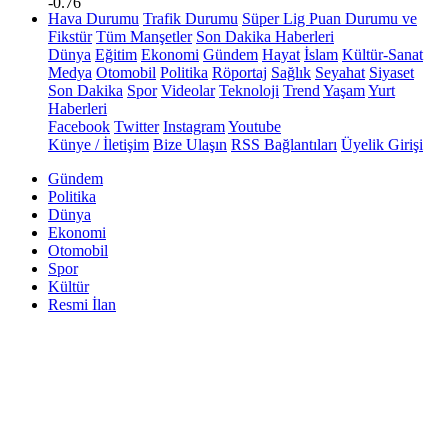
-0.76
Hava Durumu
Trafik Durumu
Süper Lig Puan Durumu ve
Fikstür
Tüm Manşetler
Son Dakika Haberleri
Dünya
Eğitim
Ekonomi
Gündem
Hayat
İslam
Kültür-Sanat
Medya
Otomobil
Politika
Röportaj
Sağlık
Seyahat
Siyaset
Son Dakika
Spor
Videolar
Teknoloji
Trend
Yaşam
Yurt
Haberleri
Facebook
Twitter
Instagram
Youtube
Künye / İletişim
Bize Ulaşın
RSS Bağlantıları
Üyelik Girişi
Gündem
Politika
Dünya
Ekonomi
Otomobil
Spor
Kültür
Resmi İlan