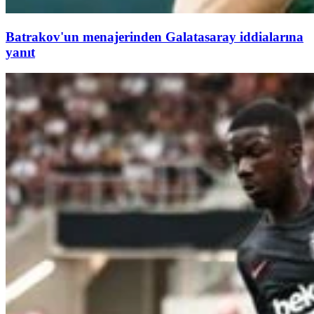
Batrakov'un menajerinden Galatasaray iddialarına
yanıt