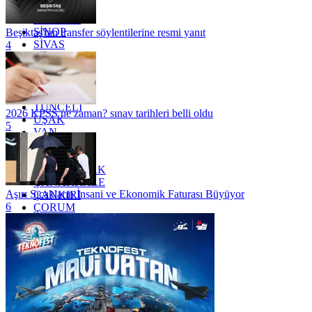
SAKARYA
SAMSUN
SİNOP
Beşiktaş'tan transfer söylentilerine resmi yanıt
SİVAS
4
SİİRT
TEKİRDAĞ
TOKAT
TRABZON
TUNCELİ
2026 KPSS ne zaman? sınav tarihleri belli oldu
UŞAK
5
VAN
YALOVA
YOZGAT
ZONGULDAK
ÇANAKKALE
Aşırı Sıcakların İnsani ve Ekonomik Faturası Büyüyor
ÇANKIRI
6
ÇORUM
İSTANBUL
İZMİR
ŞANLIURFA
ŞIRNAK