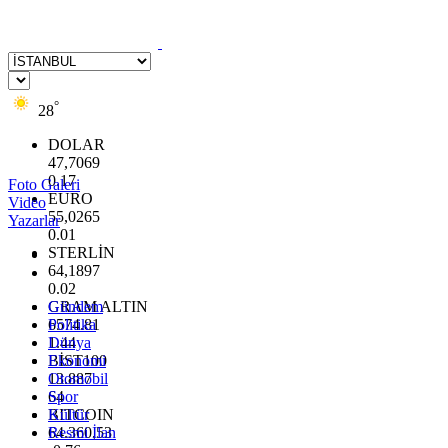
°
28
DOLAR
47,7069
0.17
Foto Galeri
EURO
Video
55,0265
Yazarlar
0.01
STERLİN
64,1897
0.02
GRAM ALTIN
Gündem
6574.81
Politika
1.44
Dünya
BİST100
Ekonomi
13.887
Otomobil
64
Spor
BITCOIN
Kültür
64.360,53
Resmi İlan