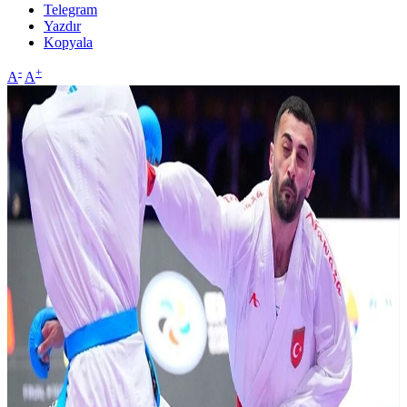
Telegram
Yazdır
Kopyala
-
+
A
A