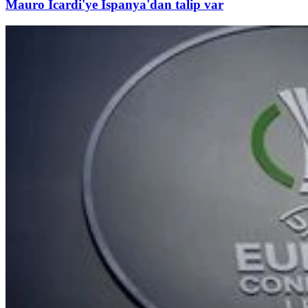
Mauro Icardi'ye İspanya'dan talip var