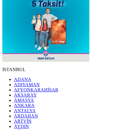
İSTANBUL
ADANA
ADIYAMAN
AFYONKARAHİSAR
AKSARAY
AMASYA
ANKARA
ANTALYA
ARDAHAN
ARTVİN
AYDIN