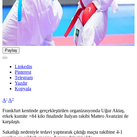
Paylaş
Linkedin
Pinterest
Telegram
Yazdır
Kopyala
-
+
A
A
Frankfurt kentinde gerçekleştirilen organizasyonda Uğur Aktaş,
erkek kumite +84 kilo finalinde İtalyan rakibi Matteo Avanzini ile
karşılaştı.
Sakatlığı nedeniyle tedavi yaptırarak çıktığı maçta rakibine 4-1