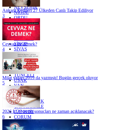
MUŞ
NEVŞEHİR
Ankara Kedileri 27 Ülkeden Canlı Takip Ediliyor
NİĞDE
3
ORDU
OSMANİYE
RİZE
SAKARYA
SAMSUN
SİNOP
Cevvaz ne demek?
SİVAS
4
SİİRT
TEKİRDAĞ
TOKAT
TRABZON
TUNCELİ
Milat yazarı 2019 da yazmıştı! Bugün gerçek oluyor
UŞAK
5
VAN
YALOVA
YOZGAT
ZONGULDAK
ÇANAKKALE
2026 LGS tercih sonuçları ne zaman açıklanacak?
ÇANKIRI
6
ÇORUM
İSTANBUL
İZMİR