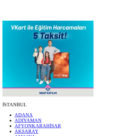
İSTANBUL
ADANA
ADIYAMAN
AFYONKARAHİSAR
AKSARAY