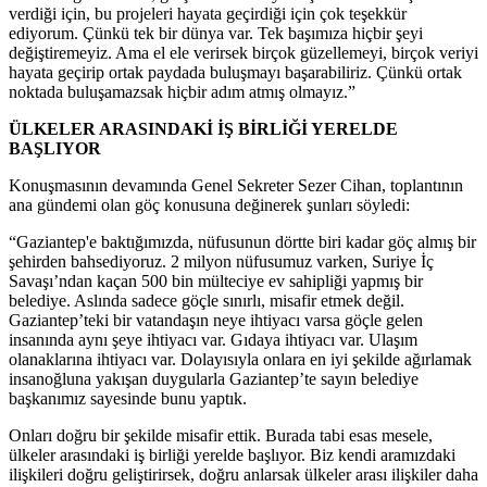
verdiği için, bu projeleri hayata geçirdiği için çok teşekkür
ediyorum. Çünkü tek bir dünya var. Tek başımıza hiçbir şeyi
değiştiremeyiz. Ama el ele verirsek birçok güzellemeyi, birçok veriyi
hayata geçirip ortak paydada buluşmayı başarabiliriz. Çünkü ortak
noktada buluşamazsak hiçbir adım atmış olmayız.”
ÜLKELER ARASINDAKİ İŞ BİRLİĞİ YERELDE
BAŞLIYOR
Konuşmasının devamında Genel Sekreter Sezer Cihan, toplantının
ana gündemi olan göç konusuna değinerek şunları söyledi:
“Gaziantep'e baktığımızda, nüfusunun dörtte biri kadar göç almış bir
şehirden bahsediyoruz. 2 milyon nüfusumuz varken, Suriye İç
Savaşı’ndan kaçan 500 bin mülteciye ev sahipliği yapmış bir
belediye. Aslında sadece göçle sınırlı, misafir etmek değil.
Gaziantep’teki bir vatandaşın neye ihtiyacı varsa göçle gelen
insanında aynı şeye ihtiyacı var. Gıdaya ihtiyacı var. Ulaşım
olanaklarına ihtiyacı var. Dolayısıyla onlara en iyi şekilde ağırlamak
insanoğluna yakışan duygularla Gaziantep’te sayın belediye
başkanımız sayesinde bunu yaptık.
Onları doğru bir şekilde misafir ettik. Burada tabi esas mesele,
ülkeler arasındaki iş birliği yerelde başlıyor. Biz kendi aramızdaki
ilişkileri doğru geliştirirsek, doğru anlarsak ülkeler arası ilişkiler daha