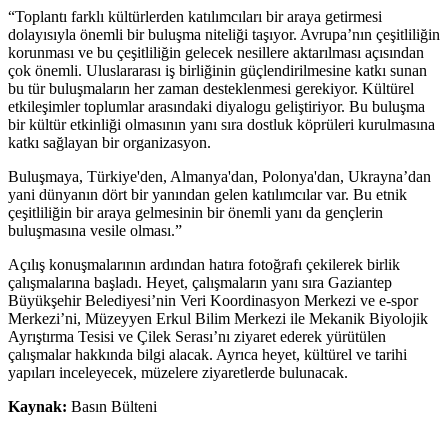
“Toplantı farklı kültürlerden katılımcıları bir araya getirmesi
dolayısıyla önemli bir buluşma niteliği taşıyor. Avrupa’nın çeşitliliğin
korunması ve bu çeşitliliğin gelecek nesillere aktarılması açısından
çok önemli. Uluslararası iş birliğinin güçlendirilmesine katkı sunan
bu tür buluşmaların her zaman desteklenmesi gerekiyor. Kültürel
etkileşimler toplumlar arasındaki diyalogu geliştiriyor. Bu buluşma
bir kültür etkinliği olmasının yanı sıra dostluk köprüleri kurulmasına
katkı sağlayan bir organizasyon.
Buluşmaya, Türkiye'den, Almanya'dan, Polonya'dan, Ukrayna’dan
yani dünyanın dört bir yanından gelen katılımcılar var. Bu etnik
çeşitliliğin bir araya gelmesinin bir önemli yanı da gençlerin
buluşmasına vesile olması.”
Açılış konuşmalarının ardından hatıra fotoğrafı çekilerek birlik
çalışmalarına başladı. Heyet, çalışmaların yanı sıra Gaziantep
Büyükşehir Belediyesi’nin Veri Koordinasyon Merkezi ve e-spor
Merkezi’ni, Müzeyyen Erkul Bilim Merkezi ile Mekanik Biyolojik
Ayrıştırma Tesisi ve Çilek Serası’nı ziyaret ederek yürütülen
çalışmalar hakkında bilgi alacak. Ayrıca heyet, kültürel ve tarihi
yapıları inceleyecek, müzelere ziyaretlerde bulunacak.
Kaynak:
Basın Bülteni