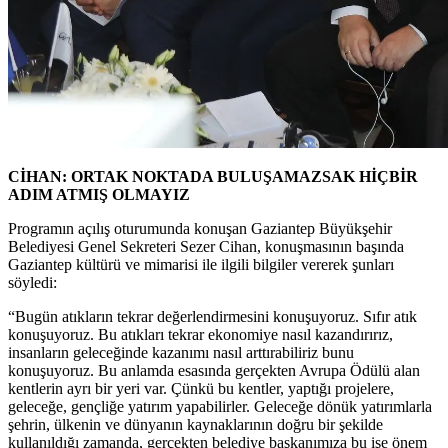
CİHAN: ORTAK NOKTADA BULUŞAMAZSAK HİÇBİR
ADIM ATMIŞ OLMAYIZ
Programın açılış oturumunda konuşan Gaziantep Büyükşehir
Belediyesi Genel Sekreteri Sezer Cihan, konuşmasının başında
Gaziantep kültürü ve mimarisi ile ilgili bilgiler vererek şunları
söyledi:
“Bugün atıkların tekrar değerlendirmesini konuşuyoruz. Sıfır atık
konuşuyoruz. Bu atıkları tekrar ekonomiye nasıl kazandırırız,
insanların geleceğinde kazanımı nasıl arttırabiliriz bunu
konuşuyoruz. Bu anlamda esasında gerçekten Avrupa Ödülü alan
kentlerin ayrı bir yeri var. Çünkü bu kentler, yaptığı projelere,
geleceğe, gençliğe yatırım yapabilirler. Geleceğe dönük yatırımlarla
şehrin, ülkenin ve dünyanın kaynaklarının doğru bir şekilde
kullanıldığı zamanda, gerçekten belediye başkanımıza bu işe önem