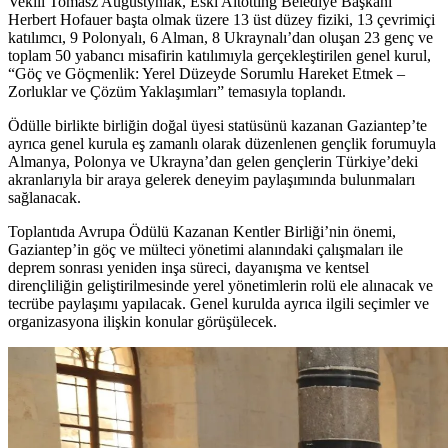
Vekili Tomasz Augustyniak, Eski Altötting Belediye Başkanı
Herbert Hofauer başta olmak üzere 13 üst düzey fiziki, 13 çevrimiçi
katılımcı, 9 Polonyalı, 6 Alman, 8 Ukraynalı’dan oluşan 23 genç ve
toplam 50 yabancı misafirin katılımıyla gerçekleştirilen genel kurul,
“Göç ve Göçmenlik: Yerel Düzeyde Sorumlu Hareket Etmek –
Zorluklar ve Çözüm Yaklaşımları” temasıyla toplandı.
Ödülle birlikte birliğin doğal üyesi statüsünü kazanan Gaziantep’te
ayrıca genel kurula eş zamanlı olarak düzenlenen gençlik forumuyla
Almanya, Polonya ve Ukrayna’dan gelen gençlerin Türkiye’deki
akranlarıyla bir araya gelerek deneyim paylaşımında bulunmaları
sağlanacak.
Toplantıda Avrupa Ödülü Kazanan Kentler Birliği’nin önemi,
Gaziantep’in göç ve mülteci yönetimi alanındaki çalışmaları ile
deprem sonrası yeniden inşa süreci, dayanışma ve kentsel
dirençliliğin geliştirilmesinde yerel yönetimlerin rolü ele alınacak ve
tecrübe paylaşımı yapılacak. Genel kurulda ayrıca ilgili seçimler ve
organizasyona ilişkin konular görüşülecek.