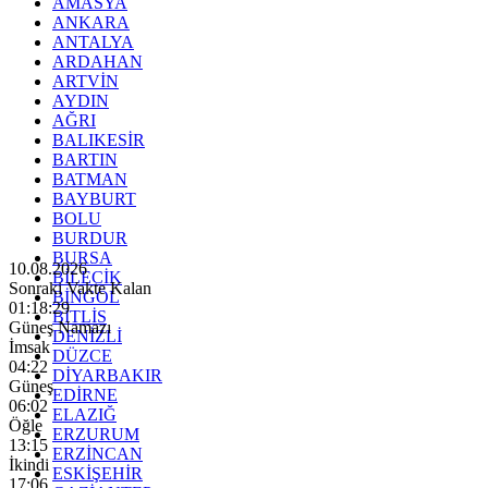
AMASYA
ANKARA
ANTALYA
ARDAHAN
ARTVİN
AYDIN
AĞRI
BALIKESİR
BARTIN
BATMAN
BAYBURT
BOLU
BURDUR
BURSA
10.08.2026
BİLECİK
Sonraki Vakte Kalan
BİNGÖL
01:18:27
BİTLİS
Güneş Namazı
DENİZLİ
İmsak
DÜZCE
04:22
DİYARBAKIR
Güneş
EDİRNE
06:02
ELAZIĞ
Öğle
ERZURUM
13:15
ERZİNCAN
İkindi
ESKİŞEHİR
17:06