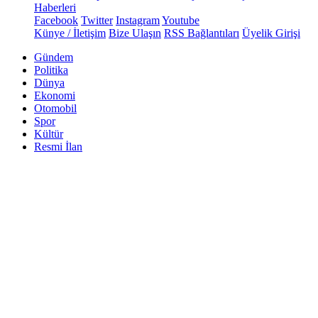
Haberleri
Facebook
Twitter
Instagram
Youtube
Künye / İletişim
Bize Ulaşın
RSS Bağlantıları
Üyelik Girişi
Gündem
Politika
Dünya
Ekonomi
Otomobil
Spor
Kültür
Resmi İlan