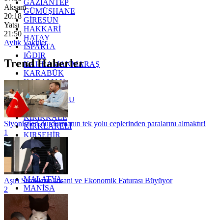
GAZİANTEP
Akşam
GÜMÜŞHANE
20:18
GİRESUN
Yatsı
HAKKARİ
21:50
HATAY
Aylık Vakitler
ISPARTA
IĞDIR
Trend Haberler
KAHRAMANMARAŞ
KARABÜK
KARAMAN
KARS
KASTAMONU
KAYSERİ
KIRIKKALE
Siyonistleri durdurmanın tek yolu ceplerinden paralarını almaktır!
KIRKLARELİ
1
KIRŞEHİR
KOCAELİ
KONYA
KÜTAHYA
KİLİS
MALATYA
Aşırı Sıcakların İnsani ve Ekonomik Faturası Büyüyor
MANİSA
2
MARDİN
MERSİN
MUĞLA