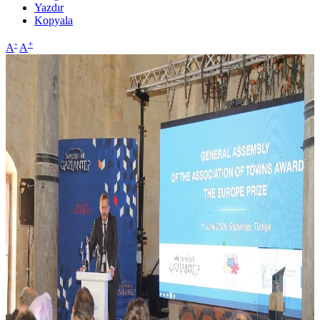
Yazdır
Kopyala
-
+
A
A