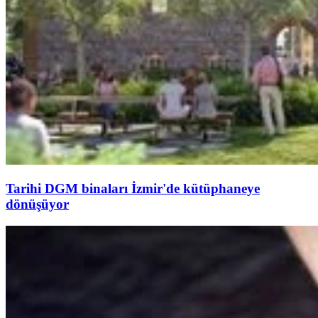
Tarihi DGM binaları İzmir'de kütüphaneye
dönüşüyor