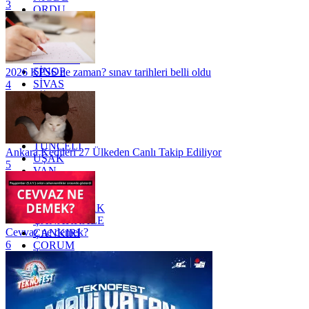
3
ORDU
OSMANİYE
RİZE
SAKARYA
SAMSUN
SİNOP
2026 KPSS ne zaman? sınav tarihleri belli oldu
SİVAS
4
SİİRT
TEKİRDAĞ
TOKAT
TRABZON
TUNCELİ
Ankara Kedileri 27 Ülkeden Canlı Takip Ediliyor
UŞAK
5
VAN
YALOVA
YOZGAT
ZONGULDAK
ÇANAKKALE
Cevvaz ne demek?
ÇANKIRI
6
ÇORUM
İSTANBUL
İZMİR
ŞANLIURFA
ŞIRNAK