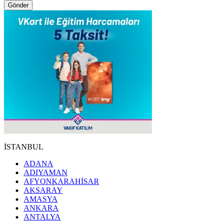
Gönder
İSTANBUL
ADANA
ADIYAMAN
AFYONKARAHİSAR
AKSARAY
AMASYA
ANKARA
ANTALYA