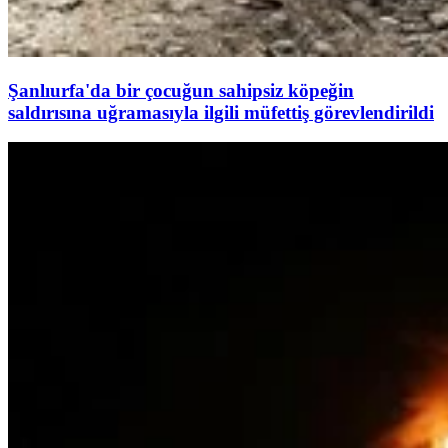
Şanlıurfa'da bir çocuğun sahipsiz köpeğin
saldırısına uğramasıyla ilgili müfettiş görevlendirildi