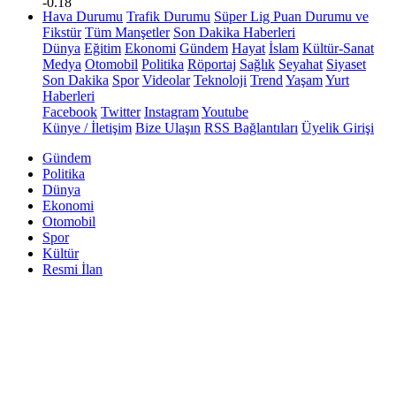
-0.18
Hava Durumu
Trafik Durumu
Süper Lig Puan Durumu ve
Fikstür
Tüm Manşetler
Son Dakika Haberleri
Dünya
Eğitim
Ekonomi
Gündem
Hayat
İslam
Kültür-Sanat
Medya
Otomobil
Politika
Röportaj
Sağlık
Seyahat
Siyaset
Son Dakika
Spor
Videolar
Teknoloji
Trend
Yaşam
Yurt
Haberleri
Facebook
Twitter
Instagram
Youtube
Künye / İletişim
Bize Ulaşın
RSS Bağlantıları
Üyelik Girişi
Gündem
Politika
Dünya
Ekonomi
Otomobil
Spor
Kültür
Resmi İlan