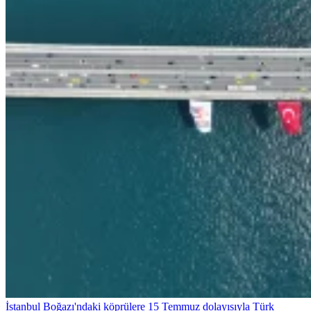
İstanbul Boğazı'ndaki köprülere 15 Temmuz dolayısıyla Türk