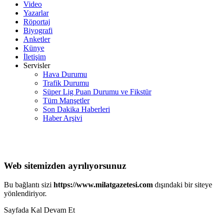
Video
Yazarlar
Röportaj
Biyografi
Anketler
Künye
İletişim
Servisler
Hava Durumu
Trafik Durumu
Süper Lig Puan Durumu ve Fikstür
Tüm Manşetler
Son Dakika Haberleri
Haber Arşivi
Web sitemizden ayrılıyorsunuz
Bu bağlantı sizi
https://www.milatgazetesi.com
dışındaki bir siteye
yönlendiriyor.
Sayfada Kal
Devam Et