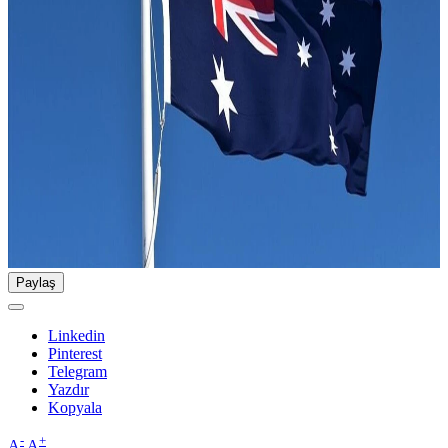
Paylaş
Linkedin
Pinterest
Telegram
Yazdır
Kopyala
-
+
A
A