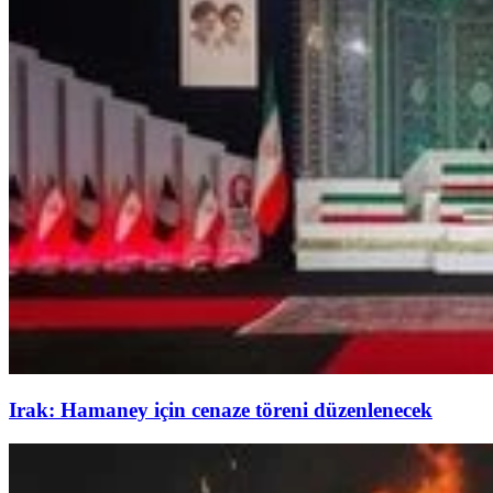
Irak: Hamaney için cenaze töreni düzenlenecek