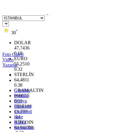
°
30
DOLAR
47,7436
0.18
Foto Galeri
EURO
Video
55,2510
Yazarlar
0.32
STERLİN
64,4811
0.38
GRAM ALTIN
Gündem
6660.55
Politika
0.03
Dünya
BİST100
Ekonomi
13.779
Otomobil
-14
Spor
BITCOIN
Kültür
64.944,08
Resmi İlan