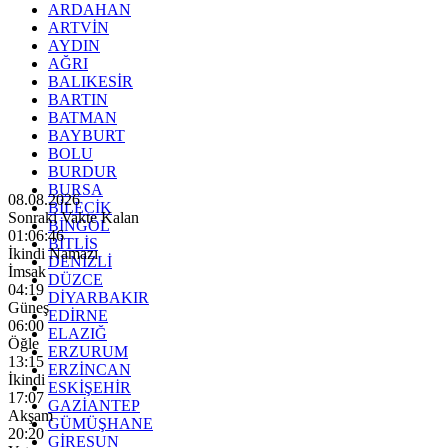
ARDAHAN
ARTVİN
AYDIN
AĞRI
BALIKESİR
BARTIN
BATMAN
BAYBURT
BOLU
BURDUR
BURSA
08.08.2026
BİLECİK
Sonraki Vakte Kalan
BİNGÖL
01:06:44
BİTLİS
İkindi Namazı
DENİZLİ
İmsak
DÜZCE
04:19
DİYARBAKIR
Güneş
EDİRNE
06:00
ELAZIĞ
Öğle
ERZURUM
13:15
ERZİNCAN
İkindi
ESKİŞEHİR
17:07
GAZİANTEP
Akşam
GÜMÜŞHANE
20:20
GİRESUN