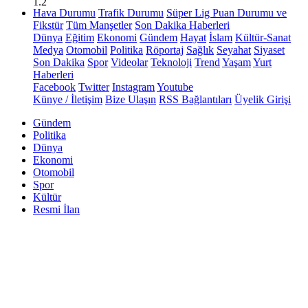
1.2
Hava Durumu
Trafik Durumu
Süper Lig Puan Durumu ve
Fikstür
Tüm Manşetler
Son Dakika Haberleri
Dünya
Eğitim
Ekonomi
Gündem
Hayat
İslam
Kültür-Sanat
Medya
Otomobil
Politika
Röportaj
Sağlık
Seyahat
Siyaset
Son Dakika
Spor
Videolar
Teknoloji
Trend
Yaşam
Yurt
Haberleri
Facebook
Twitter
Instagram
Youtube
Künye / İletişim
Bize Ulaşın
RSS Bağlantıları
Üyelik Girişi
Gündem
Politika
Dünya
Ekonomi
Otomobil
Spor
Kültür
Resmi İlan