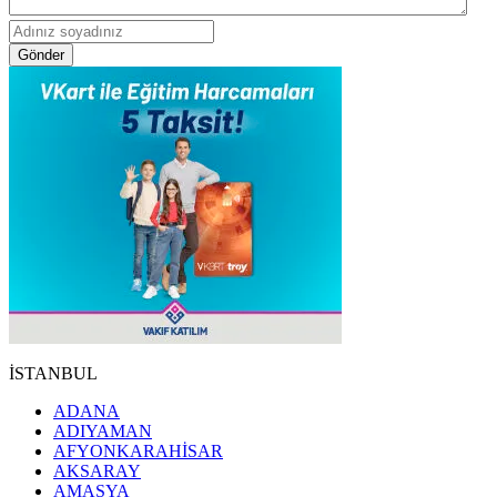
Gönder
İSTANBUL
ADANA
ADIYAMAN
AFYONKARAHİSAR
AKSARAY
AMASYA