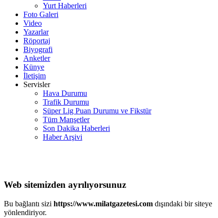
Yurt Haberleri
Foto Galeri
Video
Yazarlar
Röportaj
Biyografi
Anketler
Künye
İletişim
Servisler
Hava Durumu
Trafik Durumu
Süper Lig Puan Durumu ve Fikstür
Tüm Manşetler
Son Dakika Haberleri
Haber Arşivi
Web sitemizden ayrılıyorsunuz
Bu bağlantı sizi
https://www.milatgazetesi.com
dışındaki bir siteye
yönlendiriyor.