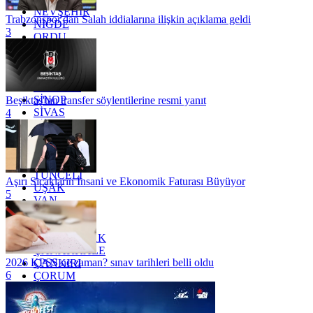
NEVŞEHİR
Trabzonspor'dan Salah iddialarına ilişkin açıklama geldi
NİĞDE
3
ORDU
OSMANİYE
RİZE
SAKARYA
SAMSUN
SİNOP
Beşiktaş'tan transfer söylentilerine resmi yanıt
SİVAS
4
SİİRT
TEKİRDAĞ
TOKAT
TRABZON
TUNCELİ
Aşırı Sıcakların İnsani ve Ekonomik Faturası Büyüyor
UŞAK
5
VAN
YALOVA
YOZGAT
ZONGULDAK
ÇANAKKALE
2026 KPSS ne zaman? sınav tarihleri belli oldu
ÇANKIRI
6
ÇORUM
İSTANBUL
İZMİR