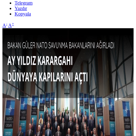
Telegram
Yazdır
Kopyala
-
+
A
A