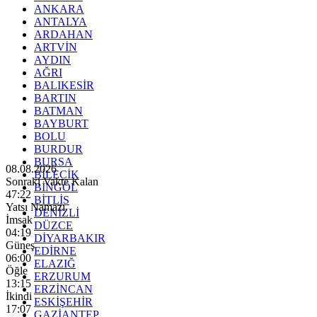
ANKARA
ANTALYA
ARDAHAN
ARTVİN
AYDIN
AĞRI
BALIKESİR
BARTIN
BATMAN
BAYBURT
BOLU
BURDUR
BURSA
08.08.2026
BİLECİK
Sonraki Vakte Kalan
BİNGÖL
47:20
BİTLİS
Yatsı Namazı
DENİZLİ
İmsak
DÜZCE
04:19
DİYARBAKIR
Güneş
EDİRNE
06:00
ELAZIĞ
Öğle
ERZURUM
13:15
ERZİNCAN
İkindi
ESKİŞEHİR
17:07
GAZİANTEP