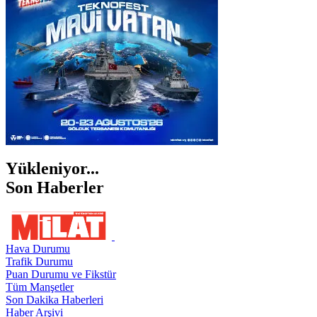
ŞANLIURFA
ŞIRNAK
Yükleniyor...
Son Haberler
Hava Durumu
Trafik Durumu
Puan Durumu ve Fikstür
Tüm Manşetler
Son Dakika Haberleri
Haber Arşivi