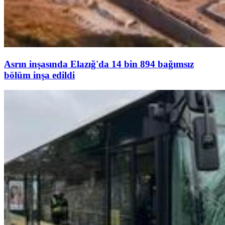
Asrın inşasında Elazığ'da 14 bin 894 bağımsız
bölüm inşa edildi