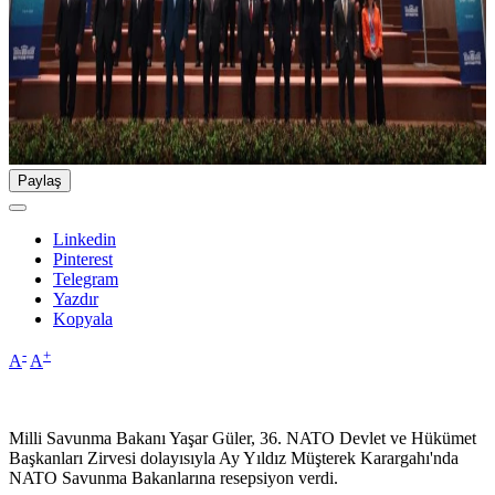
Paylaş
Linkedin
Pinterest
Telegram
Yazdır
Kopyala
-
+
A
A
Milli Savunma Bakanı Yaşar Güler, 36. NATO Devlet ve Hükümet
Başkanları Zirvesi dolayısıyla Ay Yıldız Müşterek Karargahı'nda
NATO Savunma Bakanlarına resepsiyon verdi.