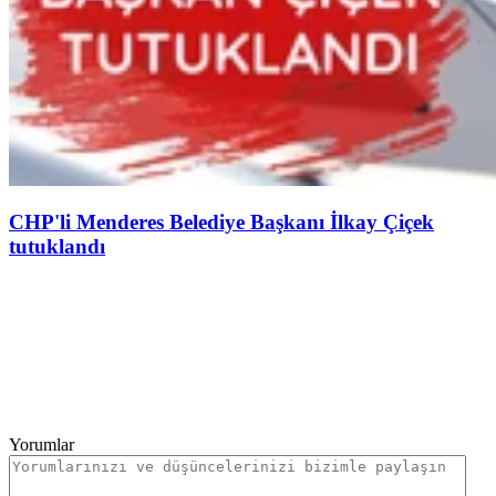
CHP'li Menderes Belediye Başkanı İlkay Çiçek
tutuklandı
Yorumlar