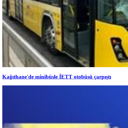
Kağıthane'de minibüsle İETT otobüsü çarpıştı