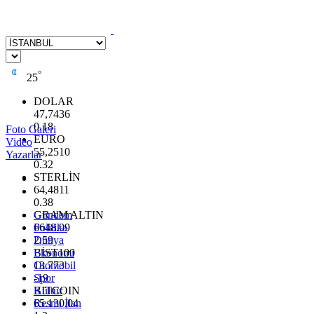
°
25
DOLAR
47,7436
0.18
Foto Galeri
EURO
Video
55,2510
Yazarlar
0.32
STERLİN
64,4811
0.38
GRAM ALTIN
Gündem
6648.99
Politika
2.59
Dünya
BİST100
Ekonomi
13.773
Otomobil
-19
Spor
BITCOIN
Kültür
65.130,04
Resmi İlan