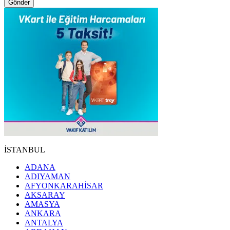
Gönder
İSTANBUL
ADANA
ADIYAMAN
AFYONKARAHİSAR
AKSARAY
AMASYA
ANKARA
ANTALYA