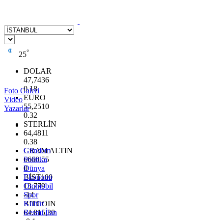
°
25
DOLAR
47,7436
0.18
Foto Galeri
EURO
Video
55,2510
Yazarlar
0.32
STERLİN
64,4811
0.38
GRAM ALTIN
Gündem
6660.55
Politika
0
Dünya
BİST100
Ekonomi
13.779
Otomobil
-14
Spor
BITCOIN
Kültür
64.815,30
Resmi İlan