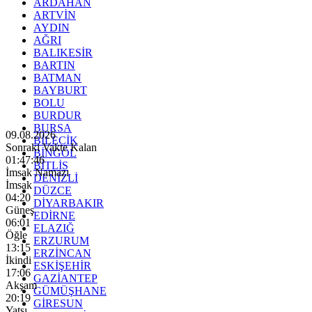
ARDAHAN
ARTVİN
AYDIN
AĞRI
BALIKESİR
BARTIN
BATMAN
BAYBURT
BOLU
BURDUR
BURSA
09.08.2026
BİLECİK
Sonraki Vakte Kalan
BİNGÖL
01:47:45
BİTLİS
İmsak Namazı
DENİZLİ
İmsak
DÜZCE
04:20
DİYARBAKIR
Güneş
EDİRNE
06:01
ELAZIĞ
Öğle
ERZURUM
13:15
ERZİNCAN
İkindi
ESKİŞEHİR
17:06
GAZİANTEP
Akşam
GÜMÜŞHANE
20:19
GİRESUN
Yatsı