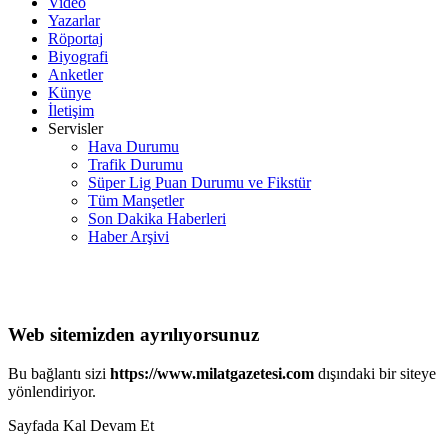
Video
Yazarlar
Röportaj
Biyografi
Anketler
Künye
İletişim
Servisler
Hava Durumu
Trafik Durumu
Süper Lig Puan Durumu ve Fikstür
Tüm Manşetler
Son Dakika Haberleri
Haber Arşivi
Web sitemizden ayrılıyorsunuz
Bu bağlantı sizi
https://www.milatgazetesi.com
dışındaki bir siteye
yönlendiriyor.
Sayfada Kal
Devam Et