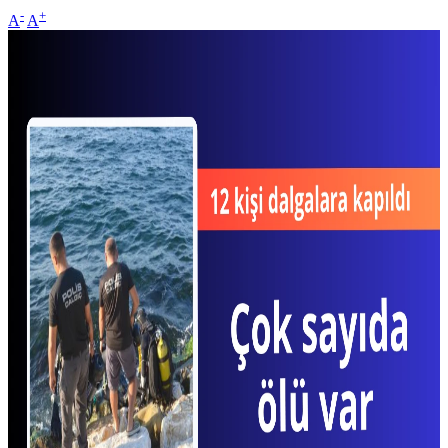
-
+
A
A