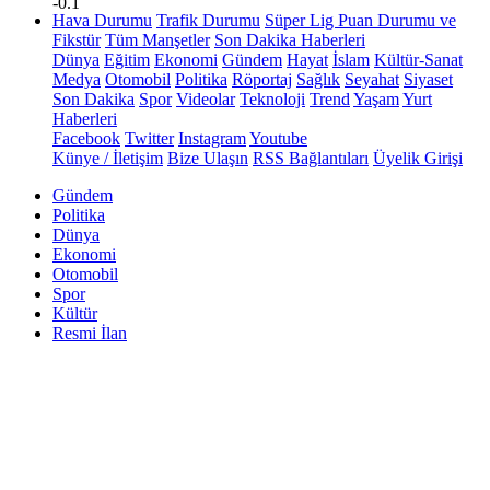
-0.1
Hava Durumu
Trafik Durumu
Süper Lig Puan Durumu ve
Fikstür
Tüm Manşetler
Son Dakika Haberleri
Dünya
Eğitim
Ekonomi
Gündem
Hayat
İslam
Kültür-Sanat
Medya
Otomobil
Politika
Röportaj
Sağlık
Seyahat
Siyaset
Son Dakika
Spor
Videolar
Teknoloji
Trend
Yaşam
Yurt
Haberleri
Facebook
Twitter
Instagram
Youtube
Künye / İletişim
Bize Ulaşın
RSS Bağlantıları
Üyelik Girişi
Gündem
Politika
Dünya
Ekonomi
Otomobil
Spor
Kültür
Resmi İlan