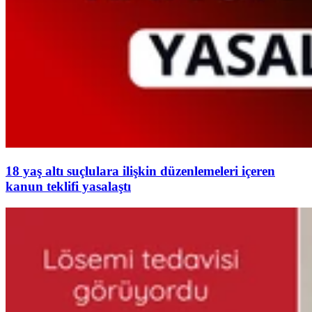
18 yaş altı suçlulara ilişkin düzenlemeleri içeren
kanun teklifi yasalaştı