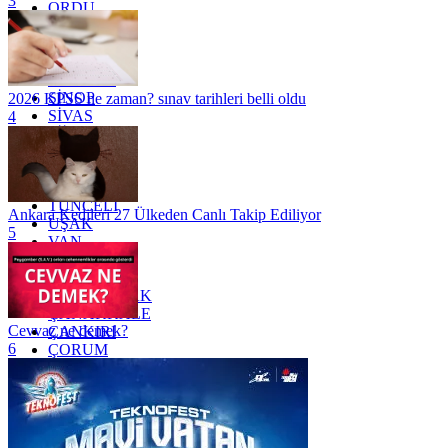
3
ORDU
OSMANİYE
RİZE
SAKARYA
SAMSUN
SİNOP
2026 KPSS ne zaman? sınav tarihleri belli oldu
SİVAS
4
SİİRT
TEKİRDAĞ
TOKAT
TRABZON
TUNCELİ
Ankara Kedileri 27 Ülkeden Canlı Takip Ediliyor
UŞAK
5
VAN
YALOVA
YOZGAT
ZONGULDAK
ÇANAKKALE
Cevvaz ne demek?
ÇANKIRI
6
ÇORUM
İSTANBUL
İZMİR
ŞANLIURFA
ŞIRNAK