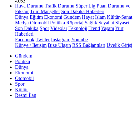
-0.63
Hava Durumu
Trafik Durumu
Süper Lig Puan Durumu ve
Fikstür
Tüm Manşetler
Son Dakika Haberleri
Dünya
Eğitim
Ekonomi
Gündem
Hayat
İslam
Kültür-Sanat
Medya
Otomobil
Politika
Röportaj
Sağlık
Seyahat
Siyaset
Son Dakika
Spor
Videolar
Teknoloji
Trend
Yaşam
Yurt
Haberleri
Facebook
Twitter
Instagram
Youtube
Künye / İletişim
Bize Ulaşın
RSS Bağlantıları
Üyelik Girişi
Gündem
Politika
Dünya
Ekonomi
Otomobil
Spor
Kültür
Resmi İlan