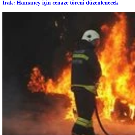
Irak: Hamaney için cenaze töreni düzenlenecek