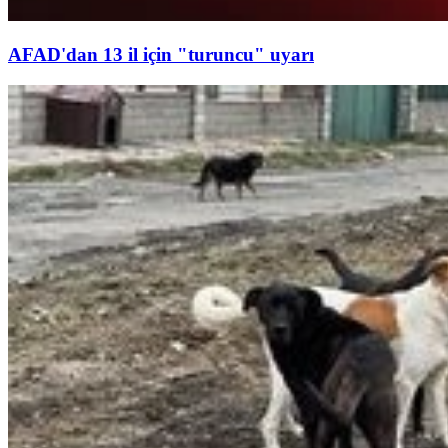
AFAD'dan 13 il için "turuncu" uyarı