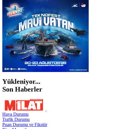
İSTANBUL
İZMİR
ŞANLIURFA
ŞIRNAK
Yükleniyor...
Son Haberler
Hava Durumu
Trafik Durumu
Puan Durumu ve Fikstür