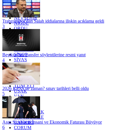
MERSİN
MUĞLA
MUŞ
NEVŞEHİR
Trabzonspor'dan Salah iddialarına ilişkin açıklama geldi
NİĞDE
3
ORDU
OSMANİYE
RİZE
SAKARYA
SAMSUN
SİNOP
Beşiktaş'tan transfer söylentilerine resmi yanıt
SİVAS
4
SİİRT
TEKİRDAĞ
TOKAT
TRABZON
TUNCELİ
2026 KPSS ne zaman? sınav tarihleri belli oldu
UŞAK
5
VAN
YALOVA
YOZGAT
ZONGULDAK
ÇANAKKALE
Aşırı Sıcakların İnsani ve Ekonomik Faturası Büyüyor
ÇANKIRI
6
ÇORUM