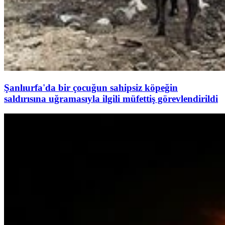
Şanlıurfa'da bir çocuğun sahipsiz köpeğin
saldırısına uğramasıyla ilgili müfettiş görevlendirildi