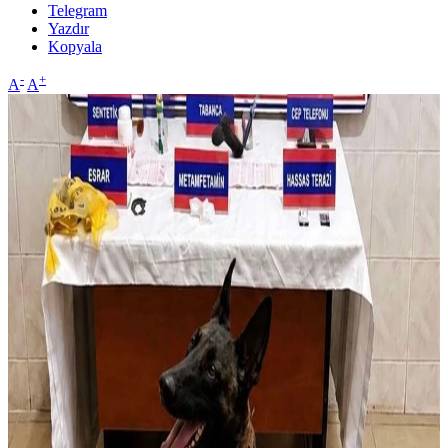
Telegram
Yazdır
Kopyala
-
+
A
A