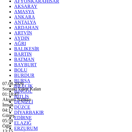
AFYONKARAHİSAR
AKSARAY
AMASYA
ANKARA
ANTALYA
ARDAHAN
ARTVİN
AYDIN
AĞRI
BALIKESİR
BARTIN
BATMAN
BAYBURT
BOLU
BURDUR
BURSA
07.08.2026
BİLECİK
Sonraki Vakte Kalan
BİNGÖL
01:18:46
BİTLİS
Akşam Namazı
DENİZLİ
İmsak
DÜZCE
04:17
DİYARBAKIR
Güneş
EDİRNE
05:59
ELAZIĞ
Öğle
ERZURUM
13:15