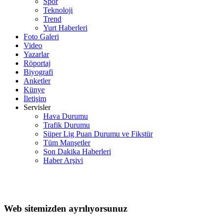
Spor
Teknoloji
Trend
Yurt Haberleri
Foto Galeri
Video
Yazarlar
Röportaj
Biyografi
Anketler
Künye
İletişim
Servisler
Hava Durumu
Trafik Durumu
Süper Lig Puan Durumu ve Fikstür
Tüm Manşetler
Son Dakika Haberleri
Haber Arşivi
Web sitemizden ayrılıyorsunuz