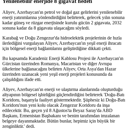
Yenilenebilir enerjide 8 gigavat hedefi
Aliyev, Azerbaycan'ın petrol ve doğal gaz gelirlerini yenilenebilir
enerji yatırımlarına yönlendirdiğini belirterek, gelecek yılın sonuna
kadar güneş ve rüzgar enerjisinde kurulu gücün 2 gigavata, 2032
sonuna kadar da 8 gigavata ulaşacağını söyledi.
Karabağ ve Doğu Zengezur'da hidroelektrik projelerinin de hızla
ilerlediğini vurgulayan Aliyev, Azerbaycan'ın yeşil enerji ihracatı
için bölgesel enerji bağlantılarını geliştirdiğine dikkati çekti.
Bu kapsamda Karadeniz Enerji Kablosu Projesi ile Azerbaycan'ın
Gürcistan üzerinden Romanya, Macaristan ve diğer Avrupa
ülkelerine bağlanacağını belirten Aliyev, Orta Asya'dan Hazar
üzerinden uzanacak yeni yeşil enerji projeleri konusunda da
çalışıldığını ifade etti.
Aliyev, Azerbaycan'ın enerji ve ulaştırma alanlarında oluşturduğu
altyapının bölgesel işbirliğini güçlendirdiğini belirterek 'Doğu-Batı
Koridoru, başarıyla faaliyet göstermektedir. Şüphesiz ki Doğu-Batı
Koridoru'nun yeni kolu olacak Zengezur Koridoru da inşa
edilecektir. Bu, geçen yıl 8 Ağustos'ta Beyaz Saray'da ABD
Başkanı, Ermenistan Başbakanı ve benim tarafımdan imzalanan
belgeye dayanmaktadır. Bütün bunlar, hepimiz için büyük bir
zenginliktir.' dedi.