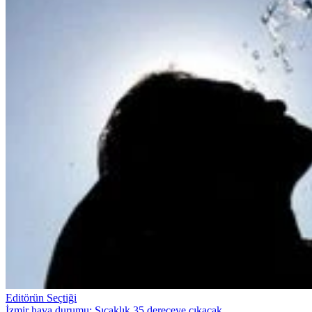
Editörün Seçtiği
İzmir hava durumu: Sıcaklık 35 dereceye çıkacak