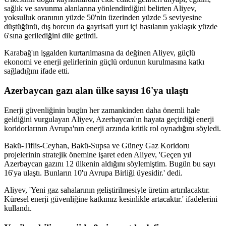
sağlık ve savunma alanlarına yönlendirdiğini belirten Aliyev,
yoksulluk oranının yüzde 50'nin üzerinden yüzde 5 seviyesine
düştüğünü, dış borcun da gayrisafi yurt içi hasılanın yaklaşık yüzde
6'sına gerilediğini dile getirdi.
Karabağ'ın işgalden kurtarılmasına da değinen Aliyev, güçlü
ekonomi ve enerji gelirlerinin güçlü ordunun kurulmasına katkı
sağladığını ifade etti.
Azerbaycan gazı alan ülke sayısı 16'ya ulaştı
Enerji güvenliğinin bugün her zamankinden daha önemli hale
geldiğini vurgulayan Aliyev, Azerbaycan'ın hayata geçirdiği enerji
koridorlarının Avrupa'nın enerji arzında kritik rol oynadığını söyledi.
Bakü-Tiflis-Ceyhan, Bakü-Supsa ve Güney Gaz Koridoru
projelerinin stratejik önemine işaret eden Aliyev, 'Geçen yıl
Azerbaycan gazını 12 ülkenin aldığını söylemiştim. Bugün bu sayı
16'ya ulaştı. Bunların 10'u Avrupa Birliği üyesidir.' dedi.
Aliyev, 'Yeni gaz sahalarının geliştirilmesiyle üretim artırılacaktır.
Küresel enerji güvenliğine katkımız kesinlikle artacaktır.' ifadelerini
kullandı.