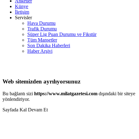
Anketler
Künye
İletişim
Servisler
Hava Durumu
Trafik Durumu
Süper Lig Puan Durumu ve Fikstür
Tüm Manşetler
Son Dakika Haberleri
Haber Arşivi
Web sitemizden ayrılıyorsunuz
Bu bağlantı sizi
https://www.milatgazetesi.com
dışındaki bir siteye
yönlendiriyor.
Sayfada Kal
Devam Et