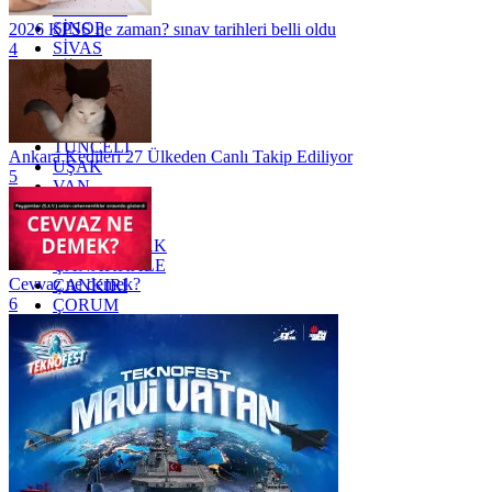
SAMSUN
SİNOP
2026 KPSS ne zaman? sınav tarihleri belli oldu
SİVAS
4
SİİRT
TEKİRDAĞ
TOKAT
TRABZON
TUNCELİ
Ankara Kedileri 27 Ülkeden Canlı Takip Ediliyor
UŞAK
5
VAN
YALOVA
YOZGAT
ZONGULDAK
ÇANAKKALE
Cevvaz ne demek?
ÇANKIRI
6
ÇORUM
İSTANBUL
İZMİR
ŞANLIURFA
ŞIRNAK