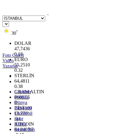
°
30
DOLAR
47,7436
0.18
Foto Galeri
EURO
Video
55,2510
Yazarlar
0.32
STERLİN
64,4811
0.38
GRAM ALTIN
Gündem
6660.55
Politika
0
Dünya
BİST100
Ekonomi
13.779
Otomobil
-14
Spor
BITCOIN
Kültür
64.840,97
Resmi İlan