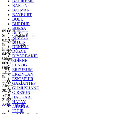
BALIKESİR
BARTIN
BATMAN
BAYBURT
BOLU
BURDUR
BURSA
09.08.2026
BİLECİK
Sonraki Vakte Kalan
BİNGÖL
03:26:40
BİTLİS
İkindi Namazı
DENİZLİ
İmsak
DÜZCE
04:20
DİYARBAKIR
Güneş
EDİRNE
06:01
ELAZIĞ
Öğle
ERZURUM
13:15
ERZİNCAN
İkindi
ESKİŞEHİR
17:06
GAZİANTEP
Akşam
GÜMÜŞHANE
20:19
GİRESUN
Yatsı
HAKKARİ
21:52
HATAY
Aylık Vakitler
ISPARTA
IĞDIR