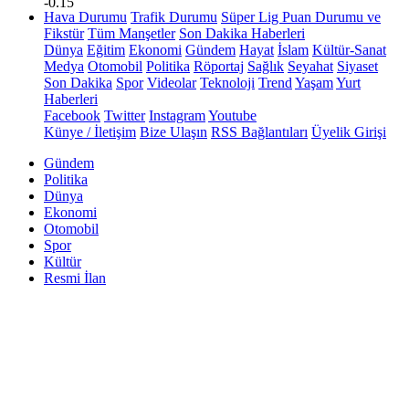
-0.15
Hava Durumu
Trafik Durumu
Süper Lig Puan Durumu ve
Fikstür
Tüm Manşetler
Son Dakika Haberleri
Dünya
Eğitim
Ekonomi
Gündem
Hayat
İslam
Kültür-Sanat
Medya
Otomobil
Politika
Röportaj
Sağlık
Seyahat
Siyaset
Son Dakika
Spor
Videolar
Teknoloji
Trend
Yaşam
Yurt
Haberleri
Facebook
Twitter
Instagram
Youtube
Künye / İletişim
Bize Ulaşın
RSS Bağlantıları
Üyelik Girişi
Gündem
Politika
Dünya
Ekonomi
Otomobil
Spor
Kültür
Resmi İlan