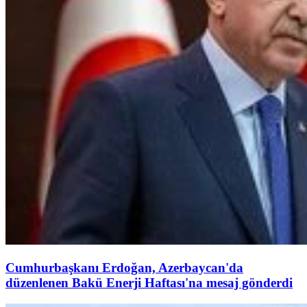
Cumhurbaşkanı Erdoğan, Azerbaycan'da
düzenlenen Bakü Enerji Haftası'na mesaj gönderdi