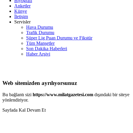
Biyografi
Anketler
Künye
İletişim
Servisler
Hava Durumu
Trafik Durumu
Süper Lig Puan Durumu ve Fikstür
Tüm Manşetler
Son Dakika Haberleri
Haber Arşivi
Web sitemizden ayrılıyorsunuz
Bu bağlantı sizi
https://www.milatgazetesi.com
dışındaki bir siteye
yönlendiriyor.
Sayfada Kal
Devam Et