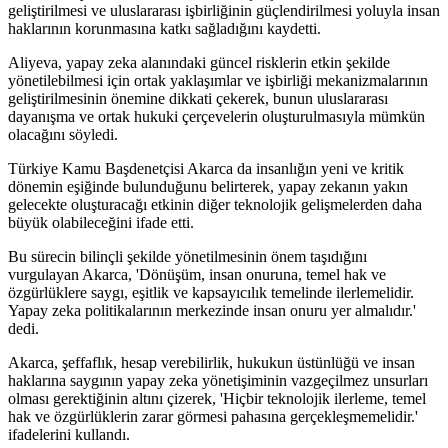
geliştirilmesi ve uluslararası işbirliğinin güçlendirilmesi yoluyla insan
haklarının korunmasına katkı sağladığını kaydetti.
Aliyeva, yapay zeka alanındaki güncel risklerin etkin şekilde
yönetilebilmesi için ortak yaklaşımlar ve işbirliği mekanizmalarının
geliştirilmesinin önemine dikkati çekerek, bunun uluslararası
dayanışma ve ortak hukuki çerçevelerin oluşturulmasıyla mümkün
olacağını söyledi.
Türkiye Kamu Başdenetçisi Akarca da insanlığın yeni ve kritik
dönemin eşiğinde bulunduğunu belirterek, yapay zekanın yakın
gelecekte oluşturacağı etkinin diğer teknolojik gelişmelerden daha
büyük olabileceğini ifade etti.
Bu sürecin bilinçli şekilde yönetilmesinin önem taşıdığını
vurgulayan Akarca, 'Dönüşüm, insan onuruna, temel hak ve
özgürlüklere saygı, eşitlik ve kapsayıcılık temelinde ilerlemelidir.
Yapay zeka politikalarının merkezinde insan onuru yer almalıdır.'
dedi.
Akarca, şeffaflık, hesap verebilirlik, hukukun üstünlüğü ve insan
haklarına saygının yapay zeka yönetişiminin vazgeçilmez unsurları
olması gerektiğinin altını çizerek, 'Hiçbir teknolojik ilerleme, temel
hak ve özgürlüklerin zarar görmesi pahasına gerçekleşmemelidir.'
ifadelerini kullandı.