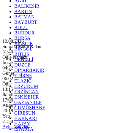
AĞRI
BALIKESİR
BARTIN
BATMAN
BAYBURT
BOLU
BURDUR
BURSA
10.08.2026
BİLECİK
Sonraki Vakte Kalan
BİNGÖL
31:39
BİTLİS
Öğle Namazı
DENİZLİ
İmsak
DÜZCE
04:22
DİYARBAKIR
Güneş
EDİRNE
06:02
ELAZIĞ
Öğle
ERZURUM
13:15
ERZİNCAN
İkindi
ESKİŞEHİR
17:06
GAZİANTEP
Akşam
GÜMÜŞHANE
20:18
GİRESUN
Yatsı
HAKKARİ
21:50
HATAY
Aylık Vakitler
ISPARTA