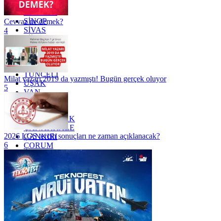
SAKARYA
SAMSUN
SİNOP
Cevvaz ne demek?
SİVAS
4
SİİRT
TEKİRDAĞ
TOKAT
TRABZON
TUNCELİ
Milat yazarı 2019 da yazmıştı! Bugün gerçek oluyor
UŞAK
5
VAN
YALOVA
YOZGAT
ZONGULDAK
ÇANAKKALE
2026 LGS tercih sonuçları ne zaman açıklanacak?
ÇANKIRI
6
ÇORUM
İSTANBUL
İZMİR
ŞANLIURFA
ŞIRNAK