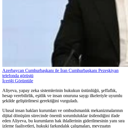
Azerbaycan Cumhurbaşkanı ile İran Cumhurbaşkanı Pezeşkiyan
telefonda görüştü
İçeriği Görüntüle
Aliyeva, yapay zeka sistemlerinin hukukun üstünlüğü, şeffaflık,
hesap verebilirlik, eşitlik ve insan onuruna saygı ilkeleriyle uyumlu
şekilde geliştirilmesi gerektiğini vurguladı.
Ulusal insan hakları kurumları ve ombudsmanlık mekanizmalarının
dijital dönüşüm sürecinde önemli sorumluluklar üstlendiğini ifade
eden Aliyeva, bu kurumların hak ihlallerinin giderilmesinin yanı sıra
izleme faaliyetleri, hukuki farkındalık çalışmaları, mevzuatın