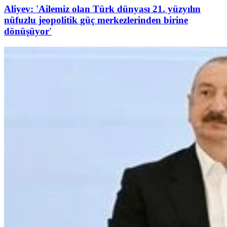
Aliyev: 'Ailemiz olan Türk dünyası 21. yüzyılın
nüfuzlu jeopolitik güç merkezlerinden birine
dönüşüyor'