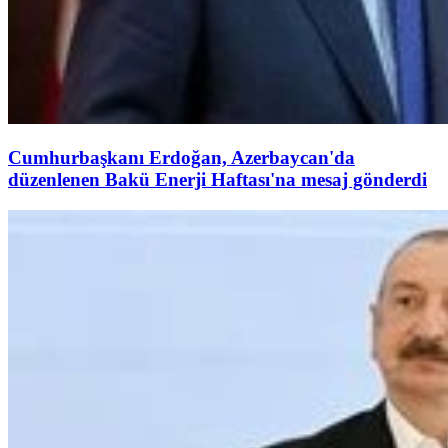
Cumhurbaşkanı Erdoğan, Azerbaycan'da
düzenlenen Bakü Enerji Haftası'na mesaj gönderdi