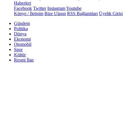
Haberleri
Facebook
Twitter
Instagram
Youtube
Künye / İletişim
Bize Ulaşın
RSS Bağlantıları
Üyelik Girişi
Gündem
Politika
Dünya
Ekonomi
Otomobil
Spor
Kültür
Resmi İlan