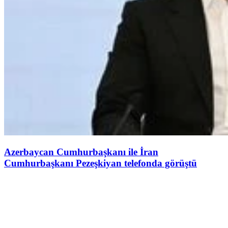
Azerbaycan Cumhurbaşkanı ile İran
Cumhurbaşkanı Pezeşkiyan telefonda görüştü