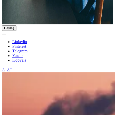
Paylaş
Linkedin
Pinterest
Telegram
Yazdır
Kopyala
-
+
A
A