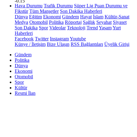
-0.15
Hava Durumu
Trafik Durumu
Süper Lig Puan Durumu ve
Fikstür
Tüm Manşetler
Son Dakika Haberleri
Dünya
Eğitim
Ekonomi
Gündem
Hayat
İslam
Kültür-Sanat
Medya
Otomobil
Politika
Röportaj
Sağlık
Seyahat
Siyaset
Son Dakika
Spor
Videolar
Teknoloji
Trend
Yaşam
Yurt
Haberleri
Facebook
Twitter
Instagram
Youtube
Künye / İletişim
Bize Ulaşın
RSS Bağlantıları
Üyelik Girişi
Gündem
Politika
Dünya
Ekonomi
Otomobil
Spor
Kültür
Resmi İlan