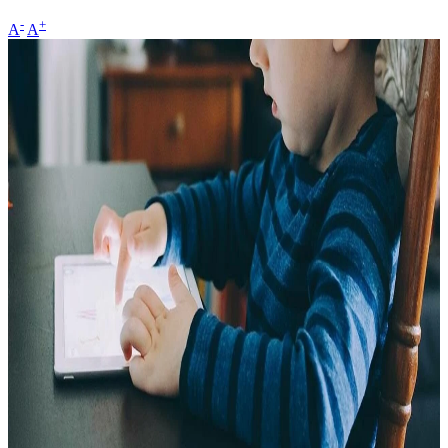
-
+
A
A