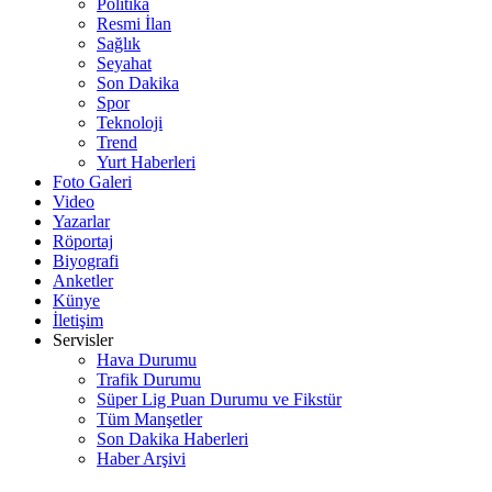
Politika
Resmi İlan
Sağlık
Seyahat
Son Dakika
Spor
Teknoloji
Trend
Yurt Haberleri
Foto Galeri
Video
Yazarlar
Röportaj
Biyografi
Anketler
Künye
İletişim
Servisler
Hava Durumu
Trafik Durumu
Süper Lig Puan Durumu ve Fikstür
Tüm Manşetler
Son Dakika Haberleri
Haber Arşivi