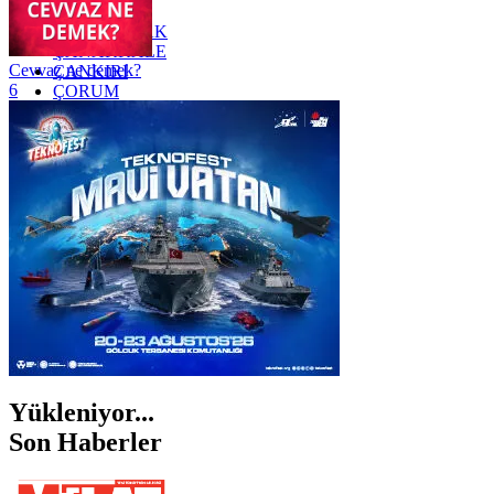
YOZGAT
ZONGULDAK
ÇANAKKALE
Cevvaz ne demek?
ÇANKIRI
6
ÇORUM
İSTANBUL
İZMİR
ŞANLIURFA
ŞIRNAK
Yükleniyor...
Son Haberler