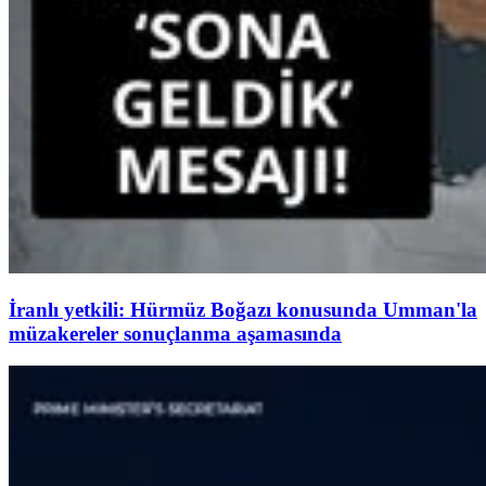
İranlı yetkili: Hürmüz Boğazı konusunda Umman'la
müzakereler sonuçlanma aşamasında