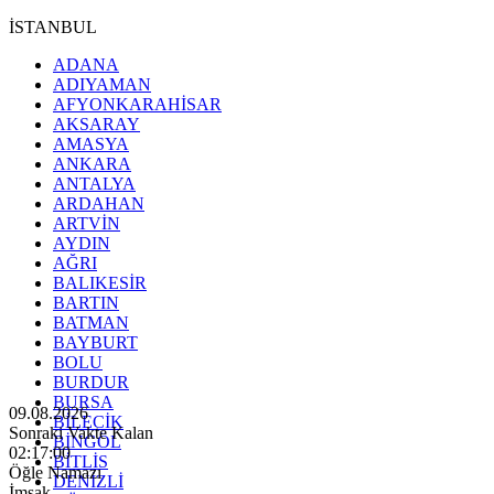
İSTANBUL
ADANA
ADIYAMAN
AFYONKARAHİSAR
AKSARAY
AMASYA
ANKARA
ANTALYA
ARDAHAN
ARTVİN
AYDIN
AĞRI
BALIKESİR
BARTIN
BATMAN
BAYBURT
BOLU
BURDUR
BURSA
09.08.2026
BİLECİK
Sonraki Vakte Kalan
BİNGÖL
02:16:58
BİTLİS
Öğle Namazı
DENİZLİ
İmsak