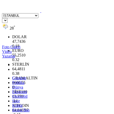
°
28
DOLAR
47,7436
0.18
Foto Galeri
EURO
Video
55,2510
Yazarlar
0.32
STERLİN
64,4811
0.38
GRAM ALTIN
Gündem
6660.55
Politika
0
Dünya
BİST100
Ekonomi
13.779
Otomobil
-14
Spor
BITCOIN
Kültür
64.840,97
Resmi İlan