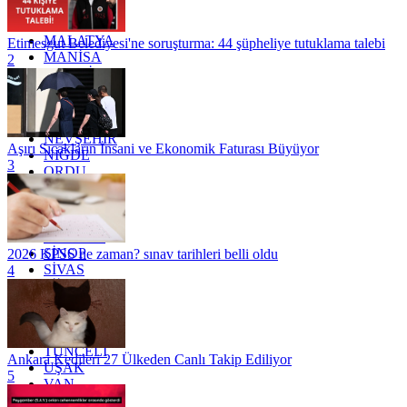
KÜTAHYA
KİLİS
MALATYA
Etimesgut Belediyesi'ne soruşturma: 44 şüpheliye tutuklama talebi
MANİSA
2
MARDİN
MERSİN
MUĞLA
MUŞ
NEVŞEHİR
Aşırı Sıcakların İnsani ve Ekonomik Faturası Büyüyor
NİĞDE
3
ORDU
OSMANİYE
RİZE
SAKARYA
SAMSUN
SİNOP
2026 KPSS ne zaman? sınav tarihleri belli oldu
SİVAS
4
SİİRT
TEKİRDAĞ
TOKAT
TRABZON
TUNCELİ
Ankara Kedileri 27 Ülkeden Canlı Takip Ediliyor
UŞAK
5
VAN
YALOVA