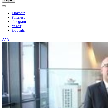
Paylaş
Linkedin
Pinterest
Telegram
Yazdır
Kopyala
-
+
A
A