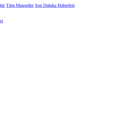
tür
Tüm Manşetler
Son Dakika Haberleri
ri