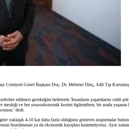
y Cemiyeti Genel Başkanı Doç. Dr. Mehmet Dinç, Adli Tıp Kurumuyla g
 seferber edilmesi gerektiğini belirterek 'İnsanların yaşamlarını ciddi ş
er mesleği ve her sosyoekonomik kesimi ilgilendiren, bir arada yaşama
onusu.' dedi.
 göre yaklaşık 4-10 kat daha fazla olduğunu gösteren araştırmalar bulu
urunun bozulmasını ya da ekonomik kayıpları kastetmiyoruz. Aynı zamand