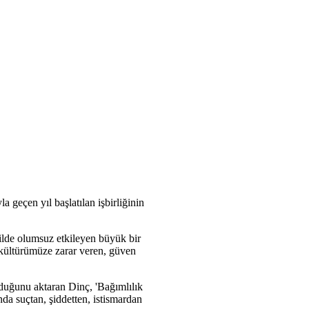
eçen yıl başlatılan işbirliğinin
ekilde olumsuz etkileyen büyük bir
 kültürümüze zarar veren, güven
nduğunu aktaran Dinç, 'Bağımlılık
a suçtan, şiddetten, istismardan