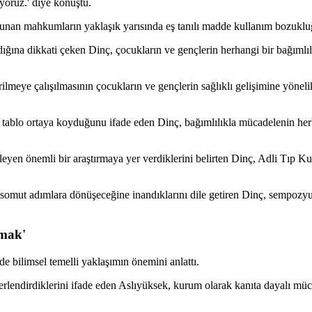
yoruz.' diye konuştu.
lunan mahkumların yaklaşık yarısında eş tanılı madde kullanım bozukluğ
ldığına dikkati çeken Dinç, çocukların ve gençlerin herhangi bir bağımlıl
lmeye çalışılmasının çocukların ve gençlerin sağlıklı gelişimine yönelik
r tablo ortaya koyduğunu ifade eden Dinç, bağımlılıkla mücadelenin he
eyen önemli bir araştırmaya yer verdiklerini belirten Dinç, Adli Tıp 
 somut adımlara dönüşeceğine inandıklarını dile getiren Dinç, sempo
tmak'
 bilimsel temelli yaklaşımın önemini anlattı.
eğerlendirdiklerini ifade eden Aslıyüksek, kurum olarak kanıta dayalı mü