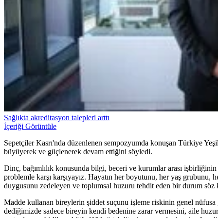
Sağlıkta akreditasyon talepleri arttı
İçeriği Görüntüle
Sepetçiler Kasrı'nda düzenlenen sempozyumda konuşan Türkiye Yeşila
büyüyerek ve güçlenerek devam ettiğini söyledi.
Dinç, bağımlılık konusunda bilgi, beceri ve kurumlar arası işbirliğinin
problemle karşı karşıyayız. Hayatın her boyutunu, her yaş grubunu, h
duygusunu zedeleyen ve toplumsal huzuru tehdit eden bir durum söz k
Madde kullanan bireylerin şiddet suçunu işleme riskinin genel nüfusa
dediğimizde sadece bireyin kendi bedenine zarar vermesini, aile huz