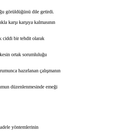
u görüldüğünü dile getirdi.
ıkla karşı karşıya kalmasının
 ciddi bir tehdit olarak
rkesin ortak sorumluluğu
Kurumunca hazırlanan çalışmanın
zyumun düzenlenmesinde emeği
cadele yöntemlerinin