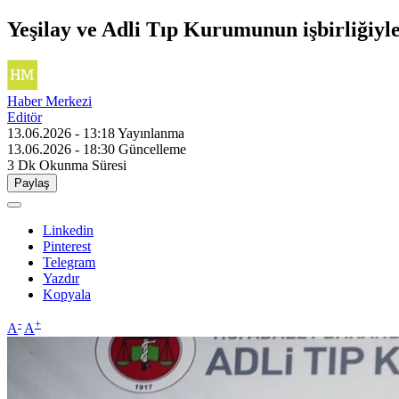
Yeşilay ve Adli Tıp Kurumunun işbirliğiyl
Haber Merkezi
Editör
13.06.2026 - 13:18
Yayınlanma
13.06.2026 - 18:30
Güncelleme
3 Dk
Okunma Süresi
Paylaş
Linkedin
Pinterest
Telegram
Yazdır
Kopyala
-
+
A
A