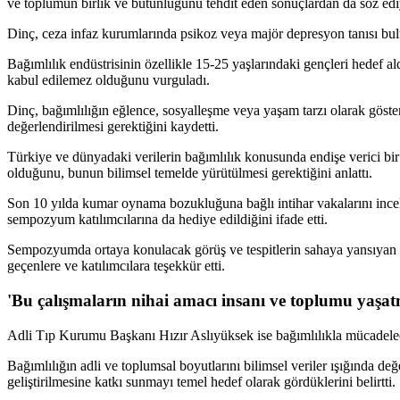
ve toplumun birlik ve bütünlüğünü tehdit eden sonuçlardan da söz edi
Dinç, ceza infaz kurumlarında psikoz veya majör depresyon tanısı bu
Bağımlılık endüstrisinin özellikle 15-25 yaşlarındaki gençleri hedef a
kabul edilemez olduğunu vurguladı.
Dinç, bağımlılığın eğlence, sosyalleşme veya yaşam tarzı olarak gösteri
değerlendirilmesi gerektiğini kaydetti.
Türkiye ve dünyadaki verilerin bağımlılık konusunda endişe verici bi
olduğunu, bunun bilimsel temelde yürütülmesi gerektiğini anlattı.
Son 10 yılda kumar oynama bozukluğuna bağlı intihar vakalarını incel
sempozyum katılımcılarına da hediye edildiğini ifade etti.
Sempozyumda ortaya konulacak görüş ve tespitlerin sahaya yansıyan
geçenlere ve katılımcılara teşekkür etti.
'Bu çalışmaların nihai amacı insanı ve toplumu yaşa
Adli Tıp Kurumu Başkanı Hızır Aslıyüksek ise bağımlılıkla mücadelede
Bağımlılığın adli ve toplumsal boyutlarını bilimsel veriler ışığında d
geliştirilmesine katkı sunmayı temel hedef olarak gördüklerini belirtti.