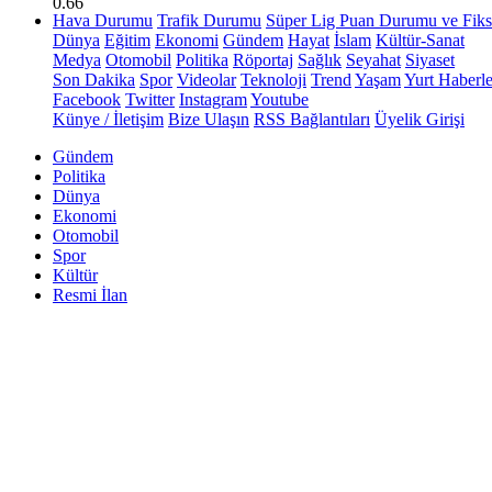
0.66
Hava Durumu
Trafik Durumu
Süper Lig Puan Durumu ve Fiks
Dünya
Eğitim
Ekonomi
Gündem
Hayat
İslam
Kültür-Sanat
Medya
Otomobil
Politika
Röportaj
Sağlık
Seyahat
Siyaset
Son Dakika
Spor
Videolar
Teknoloji
Trend
Yaşam
Yurt Haberle
Facebook
Twitter
Instagram
Youtube
Künye / İletişim
Bize Ulaşın
RSS Bağlantıları
Üyelik Girişi
Gündem
Politika
Dünya
Ekonomi
Otomobil
Spor
Kültür
Resmi İlan