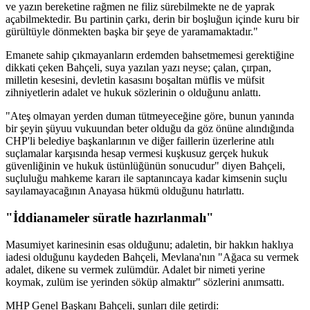
ve yazın bereketine rağmen ne filiz sürebilmekte ne de yaprak
açabilmektedir. Bu partinin çarkı, derin bir boşluğun içinde kuru bir
gürültüyle dönmekten başka bir şeye de yaramamaktadır."
Emanete sahip çıkmayanların erdemden bahsetmemesi gerektiğine
dikkati çeken Bahçeli, suya yazılan yazı neyse; çalan, çırpan,
milletin kesesini, devletin kasasını boşaltan müflis ve müfsit
zihniyetlerin adalet ve hukuk sözlerinin o olduğunu anlattı.
"Ateş olmayan yerden duman tütmeyeceğine göre, bunun yanında
bir şeyin şüyuu vukuundan beter olduğu da göz önüne alındığında
CHP'li belediye başkanlarının ve diğer faillerin üzerlerine atılı
suçlamalar karşısında hesap vermesi kuşkusuz gerçek hukuk
güvenliğinin ve hukuk üstünlüğünün sonucudur" diyen Bahçeli,
suçluluğu mahkeme kararı ile saptanıncaya kadar kimsenin suçlu
sayılamayacağının Anayasa hükmü olduğunu hatırlattı.
"İddianameler süratle hazırlanmalı"
Masumiyet karinesinin esas olduğunu; adaletin, bir hakkın haklıya
iadesi olduğunu kaydeden Bahçeli, Mevlana'nın "Ağaca su vermek
adalet, dikene su vermek zulümdür. Adalet bir nimeti yerine
koymak, zulüm ise yerinden söküp almaktır" sözlerini anımsattı.
MHP Genel Başkanı Bahçeli, şunları dile getirdi: