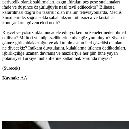
periyodik olarak saldırmaları, azgın iftiraları peş peşe sıralamaları
ifade ve düşünce özgürlüğüyle nasıl tevil edilecektir? Bilhassa
karartılması doğru bir tasarruf olan malum televizyonlarda, Meclis
kürsülerinde, sağda solda sabah akşam fütursuzca ve küstahça
konuşanların güvenceleri nedir?
Rüşvet ve yolsuzlukla mücadele ediliyorken bu keneler neden ihmal
ediliyor? Müfteri ve müptezelliklerine niye göz yumuluyor? Siyasete
çömez girip ahlaksızlığın ve akıl tutulmasının ileri çözeltisi olanlara
ne diyeceğiz? İntikam duygularını, kulaklarına üflenen dedikoduları,
işbirlikçiliğe uzanan davranış ve mazileriyle her gün fitne yayan
potansiyel Türkiye muhaliflerine katlanmak zorunda mıyız?"
(Sürecek)
Kaynak:
AA