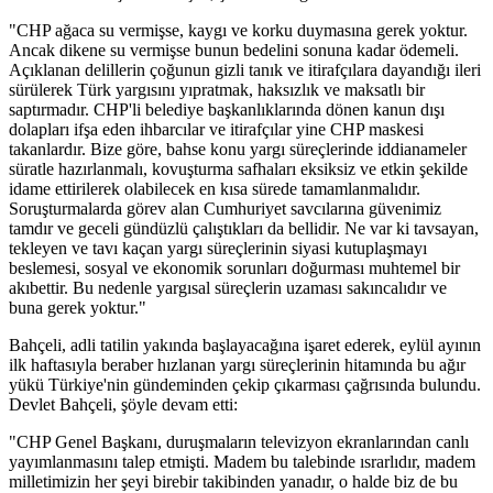
"CHP ağaca su vermişse, kaygı ve korku duymasına gerek yoktur.
Ancak dikene su vermişse bunun bedelini sonuna kadar ödemeli.
Açıklanan delillerin çoğunun gizli tanık ve itirafçılara dayandığı ileri
sürülerek Türk yargısını yıpratmak, haksızlık ve maksatlı bir
saptırmadır. CHP'li belediye başkanlıklarında dönen kanun dışı
dolapları ifşa eden ihbarcılar ve itirafçılar yine CHP maskesi
takanlardır. Bize göre, bahse konu yargı süreçlerinde iddianameler
süratle hazırlanmalı, kovuşturma safhaları eksiksiz ve etkin şekilde
idame ettirilerek olabilecek en kısa sürede tamamlanmalıdır.
Soruşturmalarda görev alan Cumhuriyet savcılarına güvenimiz
tamdır ve geceli gündüzlü çalıştıkları da bellidir. Ne var ki tavsayan,
tekleyen ve tavı kaçan yargı süreçlerinin siyasi kutuplaşmayı
beslemesi, sosyal ve ekonomik sorunları doğurması muhtemel bir
akıbettir. Bu nedenle yargısal süreçlerin uzaması sakıncalıdır ve
buna gerek yoktur."
Bahçeli, adli tatilin yakında başlayacağına işaret ederek, eylül ayının
ilk haftasıyla beraber hızlanan yargı süreçlerinin hitamında bu ağır
yükü Türkiye'nin gündeminden çekip çıkarması çağrısında bulundu.
Devlet Bahçeli, şöyle devam etti:
"CHP Genel Başkanı, duruşmaların televizyon ekranlarından canlı
yayımlanmasını talep etmişti. Madem bu talebinde ısrarlıdır, madem
milletimizin her şeyi birebir takibinden yanadır, o halde biz de bu