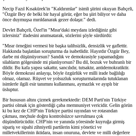
Necip Fazıl Kısakürek'in "Kaldırımlar" isimli şiirini okuyan Bahçeli,
"Özgür Bey de belki bir hayal görür, eğer bu şiiri biliyor ve daha
önce duymuşsa mırıldanarak gezer dolaşır." dedi.
Devlet Bahçeli, Özel'in "Mısır'daki meydanı izlediğiniz gibi
izlersiniz" ifadesini anımsatarak, sözlerini şöyle sürdürdü:
"Mısır örneğini vermesi bir başka talihsizlik, densizlik ve gaflettir.
Hakkında başlatılan soruşturma da isabetlidir. Hayırdır Özgür Bey,
darbe mi düşünüyorsun? Sandık ve demokrasiyle yapamadığını
silahların gölgesinde mi planlıyorsun? Bu dil, bozuk ve buhranlı bir
dildir. Bu kafa yapısı sakattır, sancılıdır, tutsaktır, antidemokratiktir.
Böyle demokrasi anlayışı, böyle özgürlük ve milli irade bağlılığı
olmaz, olamaz. Rüşvet ve yolsuzluk soruşturmalarında tutuklanan
isimlerle ilgili esir tanımını kullanması, aymazlık ve ayıplı bir
üsluptur.
Bir hususun altını çizmek gerekmektedir: DEM Parti'nin Türkiye
partisi olmak için gösterdiği çaba memnuniyet vericidir. Gelin görün
ki bu kez de CHP'nin Türkiye partisi rayından ve rotasından
çıkması, meçhule doğru kontrolsüzce savrulması çok
düşündürücüdür. CHP'nin ve yanında yöresinde kuyruğa girmiş
sipariş ve sipahi zihniyetli partilerin kimi yönetici ve
milletvekillerinin iktidara, insan onuruna, devlete ve milli değerlere