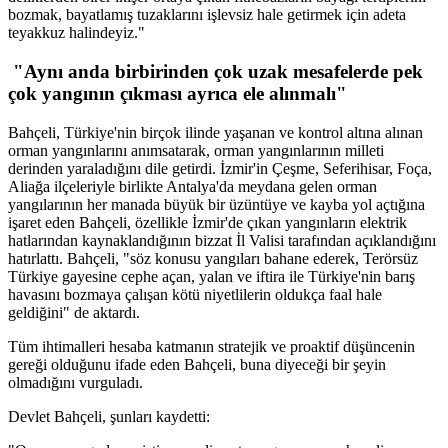
bozmak, bayatlamış tuzaklarını işlevsiz hale getirmek için adeta
teyakkuz halindeyiz."
"Aynı anda birbirinden çok uzak mesafelerde pek
çok yangının çıkması ayrıca ele alınmalı"
Bahçeli, Türkiye'nin birçok ilinde yaşanan ve kontrol altına alınan
orman yangınlarını anımsatarak, orman yangınlarının milleti
derinden yaraladığını dile getirdi. İzmir'in Çeşme, Seferihisar, Foça,
Aliağa ilçeleriyle birlikte Antalya'da meydana gelen orman
yangılarının her manada büyük bir üzüntüye ve kayba yol açtığına
işaret eden Bahçeli, özellikle İzmir'de çıkan yangınların elektrik
hatlarından kaynaklandığının bizzat İl Valisi tarafından açıklandığını
hatırlattı. Bahçeli, "söz konusu yangıları bahane ederek, Terörsüz
Türkiye gayesine cephe açan, yalan ve iftira ile Türkiye'nin barış
havasını bozmaya çalışan kötü niyetlilerin oldukça faal hale
geldiğini" de aktardı.
Tüm ihtimalleri hesaba katmanın stratejik ve proaktif düşüncenin
gereği olduğunu ifade eden Bahçeli, buna diyeceği bir şeyin
olmadığını vurguladı.
Devlet Bahçeli, şunları kaydetti: