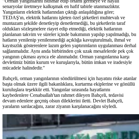
"Orman yangınlarını istismar edip ortamı germeye ve hayali
senaryolar üretmeye kalkışmak en hafif tabirle utanmazlıktır.
Yangınların elektrik hatlarından çıktığı anlaşıldığına göre;
TEDAŞ'ın, elektrik hatlarını işleten özel şirketleri muhtevalı ve
muntazam şekilde denetleyip denetlemediği, bu şirketlerin taraf
oldukları sözleşmelere riayet edip etmediği, elektrik hatlarının
planlanan takvim ve süreler içinde bakımının yapılıp yapılmadığı, bu
hatların yenilenip yenilenmediği açıklığa kavuşturulmalı, ihmal ve
kayıtsızlık gösterenlere lazım gelen yaptırımların uygulanması derhal
sağlanmalıdır. Aynı anda birbirinden çok uzak mesafelerde pek çok
yangının çıkması ayrıca ele alınmalıdır. Orman yangınlarına karşı
devletimiz bütün kurum ve kuruşlarıyla, bütün imkan ve iradesiyle
mücadele halindedir."
Bahçeli, orman yangınlarının söndürülmesi için hayatını riske atanlar
başta olmak üzere ilgili bakanlıklara, kurtarma ekiplerine ve gönüllü
kuruluşlara teşekkür etti. Yangınlar sırasında hayatlarını
kaybedenlere Cenabıallah'tan rahmet dileyen Bahçeli, tedavisi
devam edenlere geçmiş olsun dileklerini iletti. Devlet Bahçeli,
yaraların sarılacağını, zarar ziyanın karşılanacağını söyledi.