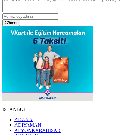
Gönder
İSTANBUL
ADANA
ADIYAMAN
AFYONKARAHİSAR