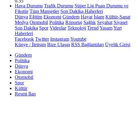
0.35
Hava Durumu
Trafik Durumu
Süper Lig Puan Durumu ve
Fikstür
Tüm Manşetler
Son Dakika Haberleri
Dünya
Eğitim
Ekonomi
Gündem
Hayat
İslam
Kültür-Sanat
Medya
Otomobil
Politika
Röportaj
Sağlık
Seyahat
Siyaset
Son Dakika
Spor
Videolar
Teknoloji
Trend
Yaşam
Yurt
Haberleri
Facebook
Twitter
Instagram
Youtube
Künye / İletişim
Bize Ulaşın
RSS Bağlantıları
Üyelik Girişi
Gündem
Politika
Dünya
Ekonomi
Otomobil
Spor
Kültür
Resmi İlan