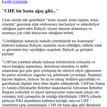
İçeriği Görüntüle
"CHP, bir hasta ağaç gibi..."
Uzun süredir dile getirdikleri "temiz siyaset, temiz toplum, temiz
yönetim" gayesinin artık ertelenemez mecburiyet ve mükellefiyet
olduğuna işaret eden Bahçeli, siyaset alanının aklanmaya ve
arınmaya çok ciddi ihtiyacının olduğunu belirtti.
"Gördüğümüz kadarıyla mahalli yönetimlerde tuz kokmuştur"
ifadesini kullanan Bahçeli, emanetin ziyan edildiğini, milletin irade
ve güveninin hiçe sayıldığını vurguladı. Bahçeli, şu görüşleri
paylaştı:
"CHP'nin yönetimi altında bulunan belediyelerin yolsuzluk ve
rüşvet batağına saplanması, demokrasi nimetinin ve millet
emanetinin göz göre göre çeteleşmiş bir zihniyet eliyle çiğnenmesi
bu partiyi neredeyse organize suç şebekesine çevirmiştir. Hepimizi
hayrete düşüren, herkese 'bu da mı olmuş' dedirten gayriahlaki ve
gayrihukuki ilişkiler teker teker deşifre edilmektedir. CHP'nin Adana
ve Antalya Büyükşehir Belediye başkanlarıyla Adıyaman Belediye
Başkanı yolsuzluk ve rüşvet operasyonları sonucunda yakayı ele
vermişler, kirli çamaşırları da ortalığa dökülmüştür. 1990'lı yıllarda
patlayan İSKİ skandalının katbekat büyüğü, mevcut CHP
yönetimini sarıp sarmalamıştır. CHP, bir hasta ağaç gibi ilkbaharın