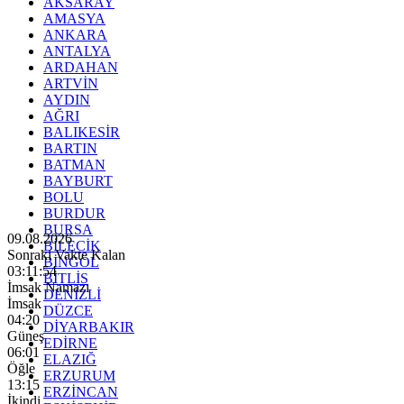
AKSARAY
AMASYA
ANKARA
ANTALYA
ARDAHAN
ARTVİN
AYDIN
AĞRI
BALIKESİR
BARTIN
BATMAN
BAYBURT
BOLU
BURDUR
BURSA
09.08.2026
BİLECİK
Sonraki Vakte Kalan
BİNGÖL
03:11:53
BİTLİS
İmsak Namazı
DENİZLİ
İmsak
DÜZCE
04:20
DİYARBAKIR
Güneş
EDİRNE
06:01
ELAZIĞ
Öğle
ERZURUM
13:15
ERZİNCAN
İkindi