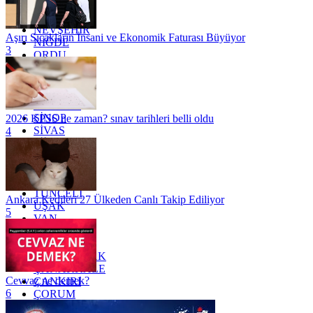
MUĞLA
MUŞ
NEVŞEHİR
Aşırı Sıcakların İnsani ve Ekonomik Faturası Büyüyor
NİĞDE
3
ORDU
OSMANİYE
RİZE
SAKARYA
SAMSUN
SİNOP
2026 KPSS ne zaman? sınav tarihleri belli oldu
SİVAS
4
SİİRT
TEKİRDAĞ
TOKAT
TRABZON
TUNCELİ
Ankara Kedileri 27 Ülkeden Canlı Takip Ediliyor
UŞAK
5
VAN
YALOVA
YOZGAT
ZONGULDAK
ÇANAKKALE
Cevvaz ne demek?
ÇANKIRI
6
ÇORUM
İSTANBUL