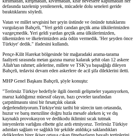
kırılmadan, kırışmadan, kıvırmadan, kısır heveslere kapılmadan her
defasında tazelenip yenilenerek, mücadele dolu seneleri geride
bıraktıklarını söyledi.
Vatan ve millet sevgisini her şeyin üstünde ve önünde tutuklarını
vurgulayan Bahçeli, "Yeri geldi candan geçtik ama ülkülerimizden
vazgeçmedik. Yeri geldi yardan geçtik ama ülkülerimizden,
ülkemizden ve ilkelerimizden asla ödün vermedik. 'Her şeyden önce
Türkiye' dedik." ifadesini kullandı.
Pençe-Kilit Harekat bölgesinde bir mağaradaki arama-tarama
faaliyeti sırasında metan gazına maruz kalarak şehit olan 12 askere
Allah'tan rahmet; ailelerine, millete ve TSK'ya başsağlığı dileyen
Bahçeli, tedavisi devam eden askerlere de acil şifa dileklerini iletti.
MHP Genel Başkanı Bahçeli, şöyle konuştu:
"Terörsüz Türkiye hedefiyle ilgili önemli gelişmeler yaşanıyorken,
maruz kaldığımız müessif olayın, bazı çevreler tarafından
çarpıtılmasını sinsi bir fırsatçılık olarak
değerlendiriyorum.Türkiye'miz tarihi bir sürecin tam ortasında,
huzur ve barış menziline doğru hızla mesafe alırken iç ve dış
kaynaklı provokasyon ve dedikodu iklimini sıcak tutmak
isteyenlerin varlığını elbette göz ardı etmiyoruz. Terörsüz Türkiye
adımları sağlam ve sağlıklı bir şekilde atıldıkça saklandıkları
deliklerden birer ikişer ortaya çıkan fitnebazların bayağı tertiplerini