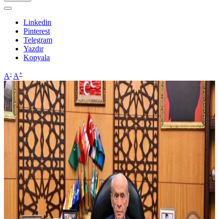
Linkedin
Pinterest
Telegram
Yazdır
Kopyala
-
+
A
A