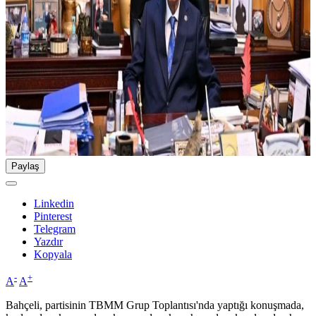
Paylaş
Linkedin
Pinterest
Telegram
Yazdır
Kopyala
-
+
A
A
Bahçeli, partisinin TBMM Grup Toplantısı'nda yaptığı konuşmada,