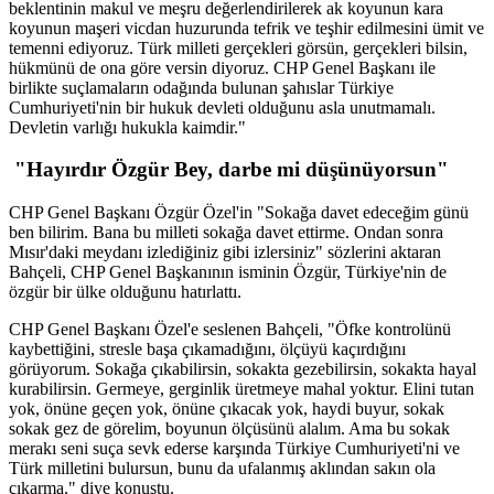
beklentinin makul ve meşru değerlendirilerek ak koyunun kara
koyunun maşeri vicdan huzurunda tefrik ve teşhir edilmesini ümit ve
temenni ediyoruz. Türk milleti gerçekleri görsün, gerçekleri bilsin,
hükmünü de ona göre versin diyoruz. CHP Genel Başkanı ile
birlikte suçlamaların odağında bulunan şahıslar Türkiye
Cumhuriyeti'nin bir hukuk devleti olduğunu asla unutmamalı.
Devletin varlığı hukukla kaimdir."
"Hayırdır Özgür Bey, darbe mi düşünüyorsun"
CHP Genel Başkanı Özgür Özel'in "Sokağa davet edeceğim günü
ben bilirim. Bana bu milleti sokağa davet ettirme. Ondan sonra
Mısır'daki meydanı izlediğiniz gibi izlersiniz" sözlerini aktaran
Bahçeli, CHP Genel Başkanının isminin Özgür, Türkiye'nin de
özgür bir ülke olduğunu hatırlattı.
CHP Genel Başkanı Özel'e seslenen Bahçeli, "Öfke kontrolünü
kaybettiğini, stresle başa çıkamadığını, ölçüyü kaçırdığını
görüyorum. Sokağa çıkabilirsin, sokakta gezebilirsin, sokakta hayal
kurabilirsin. Germeye, gerginlik üretmeye mahal yoktur. Elini tutan
yok, önüne geçen yok, önüne çıkacak yok, haydi buyur, sokak
sokak gez de görelim, boyunun ölçüsünü alalım. Ama bu sokak
merakı seni suça sevk ederse karşında Türkiye Cumhuriyeti'ni ve
Türk milletini bulursun, bunu da ufalanmış aklından sakın ola
çıkarma." diye konuştu.