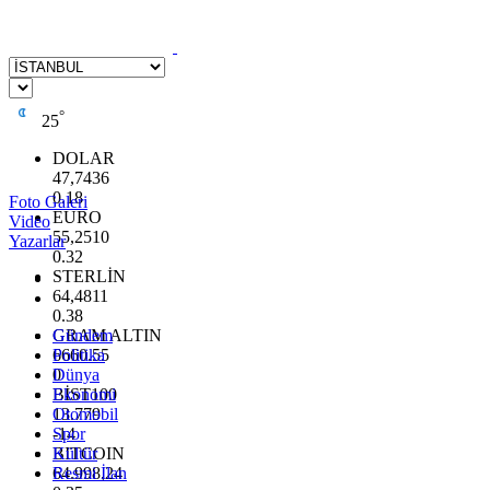
°
25
DOLAR
47,7436
0.18
Foto Galeri
EURO
Video
55,2510
Yazarlar
0.32
STERLİN
64,4811
0.38
GRAM ALTIN
Gündem
6660.55
Politika
0
Dünya
BİST100
Ekonomi
13.779
Otomobil
-14
Spor
BITCOIN
Kültür
64.998,24
Resmi İlan