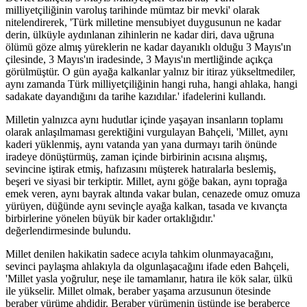
milliyetçiliğinin varoluş tarihinde mümtaz bir mevki' olarak
nitelendirerek, 'Türk milletine mensubiyet duygusunun ne kadar
derin, ülküyle aydınlanan zihinlerin ne kadar diri, dava uğruna
ölümü göze almış yüreklerin ne kadar dayanıklı olduğu 3 Mayıs'ın
çilesinde, 3 Mayıs'ın iradesinde, 3 Mayıs'ın mertliğinde açıkça
görülmüştür. O gün ayağa kalkanlar yalnız bir itiraz yükseltmediler,
aynı zamanda Türk milliyetçiliğinin hangi ruha, hangi ahlaka, hangi
sadakate dayandığını da tarihe kazıdılar.' ifadelerini kullandı.
Milletin yalnızca aynı hudutlar içinde yaşayan insanların toplamı
olarak anlaşılmaması gerektiğini vurgulayan Bahçeli, 'Millet, aynı
kaderi yüklenmiş, aynı vatanda yan yana durmayı tarih önünde
iradeye dönüştürmüş, zaman içinde birbirinin acısına alışmış,
sevincine iştirak etmiş, hafızasını müşterek hatıralarla beslemiş,
beşeri ve siyasi bir terkiptir. Millet, aynı göğe bakan, aynı toprağa
emek veren, aynı bayrak altında vakar bulan, cenazede omuz omuza
yürüyen, düğünde aynı sevinçle ayağa kalkan, tasada ve kıvançta
birbirlerine yönelen büyük bir kader ortaklığıdır.'
değerlendirmesinde bulundu.
Millet denilen hakikatin sadece acıyla tahkim olunmayacağını,
sevinci paylaşma ahlakıyla da olgunlaşacağını ifade eden Bahçeli,
'Millet yasla yoğrulur, neşe ile tamamlanır, hatıra ile kök salar, ülkü
ile yükselir. Millet olmak, beraber yaşama arzusunun ötesinde
beraber yürüme ahdidir. Beraber yürümenin üstünde ise beraberce