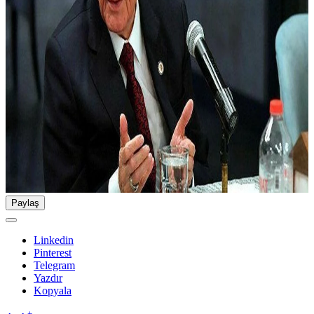
Paylaş
Linkedin
Pinterest
Telegram
Yazdır
Kopyala
-
+