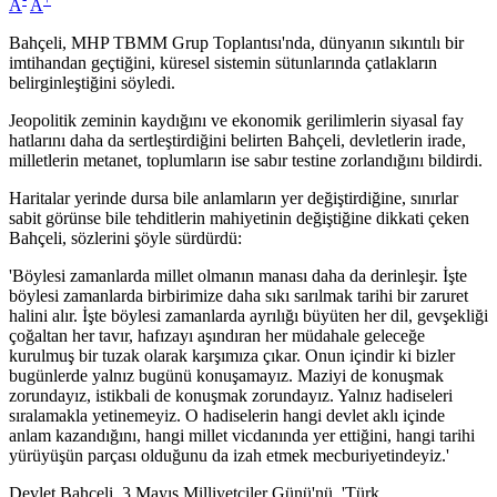
A
A
Bahçeli, MHP TBMM Grup Toplantısı'nda, dünyanın sıkıntılı bir
imtihandan geçtiğini, küresel sistemin sütunlarında çatlakların
belirginleştiğini söyledi.
Jeopolitik zeminin kaydığını ve ekonomik gerilimlerin siyasal fay
hatlarını daha da sertleştirdiğini belirten Bahçeli, devletlerin irade,
milletlerin metanet, toplumların ise sabır testine zorlandığını bildirdi.
Haritalar yerinde dursa bile anlamların yer değiştirdiğine, sınırlar
sabit görünse bile tehditlerin mahiyetinin değiştiğine dikkati çeken
Bahçeli, sözlerini şöyle sürdürdü:
'Böylesi zamanlarda millet olmanın manası daha da derinleşir. İşte
böylesi zamanlarda birbirimize daha sıkı sarılmak tarihi bir zaruret
halini alır. İşte böylesi zamanlarda ayrılığı büyüten her dil, gevşekliği
çoğaltan her tavır, hafızayı aşındıran her müdahale geleceğe
kurulmuş bir tuzak olarak karşımıza çıkar. Onun içindir ki bizler
bugünlerde yalnız bugünü konuşamayız. Maziyi de konuşmak
zorundayız, istikbali de konuşmak zorundayız. Yalnız hadiseleri
sıralamakla yetinemeyiz. O hadiselerin hangi devlet aklı içinde
anlam kazandığını, hangi millet vicdanında yer ettiğini, hangi tarihi
yürüyüşün parçası olduğunu da izah etmek mecburiyetindeyiz.'
Devlet Bahçeli, 3 Mayıs Milliyetçiler Günü'nü, 'Türk