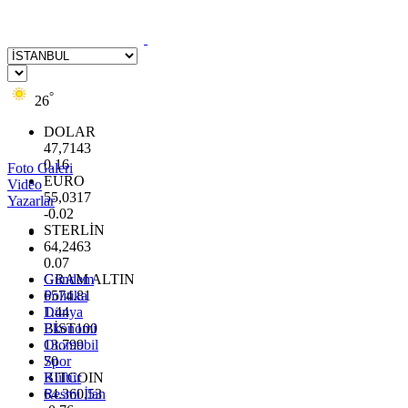
°
26
DOLAR
47,7143
0.16
Foto Galeri
EURO
Video
55,0317
Yazarlar
-0.02
STERLİN
64,2463
0.07
GRAM ALTIN
Gündem
6574.81
Politika
1.44
Dünya
BİST100
Ekonomi
13.799
Otomobil
70
Spor
BITCOIN
Kültür
64.360,53
Resmi İlan