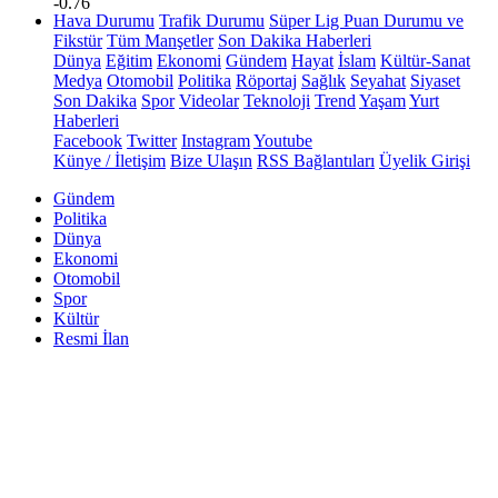
-0.76
Hava Durumu
Trafik Durumu
Süper Lig Puan Durumu ve
Fikstür
Tüm Manşetler
Son Dakika Haberleri
Dünya
Eğitim
Ekonomi
Gündem
Hayat
İslam
Kültür-Sanat
Medya
Otomobil
Politika
Röportaj
Sağlık
Seyahat
Siyaset
Son Dakika
Spor
Videolar
Teknoloji
Trend
Yaşam
Yurt
Haberleri
Facebook
Twitter
Instagram
Youtube
Künye / İletişim
Bize Ulaşın
RSS Bağlantıları
Üyelik Girişi
Gündem
Politika
Dünya
Ekonomi
Otomobil
Spor
Kültür
Resmi İlan