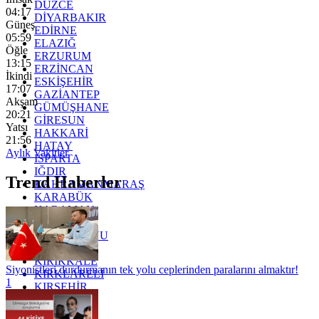
DÜZCE
04:17
DİYARBAKIR
Güneş
EDİRNE
05:59
ELAZIĞ
Öğle
ERZURUM
13:15
ERZİNCAN
İkindi
ESKİŞEHİR
17:07
GAZİANTEP
Akşam
GÜMÜŞHANE
20:21
GİRESUN
Yatsı
HAKKARİ
21:56
HATAY
Aylık Vakitler
ISPARTA
IĞDIR
Trend Haberler
KAHRAMANMARAŞ
KARABÜK
KARAMAN
KARS
KASTAMONU
KAYSERİ
KIRIKKALE
Siyonistleri durdurmanın tek yolu ceplerinden paralarını almaktır!
KIRKLARELİ
1
KIRŞEHİR
KOCAELİ
KONYA