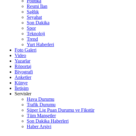
Politika
Resmi İlan
Sağlık
Seyahat
Son Dakika
Spor
Teknoloji
Trend
Yurt Haberleri
Foto Galeri
Video
Yazarlar
Röportaj
Biyografi
Anketler
Künye
İletişim
Servisler
Hava Durumu
Trafik Durumu
Süper Lig Puan Durumu ve Fikstür
Tüm Manşetler
Son Dakika Haberleri
Haber Arşivi