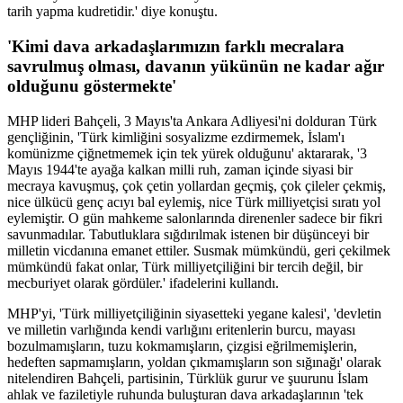
tarih yapma kudretidir.' diye konuştu.
'Kimi dava arkadaşlarımızın farklı mecralara
savrulmuş olması, davanın yükünün ne kadar ağır
olduğunu göstermekte'
MHP lideri Bahçeli, 3 Mayıs'ta Ankara Adliyesi'ni dolduran Türk
gençliğinin, 'Türk kimliğini sosyalizme ezdirmemek, İslam'ı
komünizme çiğnetmemek için tek yürek olduğunu' aktararak, '3
Mayıs 1944'te ayağa kalkan milli ruh, zaman içinde siyasi bir
mecraya kavuşmuş, çok çetin yollardan geçmiş, çok çileler çekmiş,
nice ülkücü genç acıyı bal eylemiş, nice Türk milliyetçisi sıratı yol
eylemiştir. O gün mahkeme salonlarında direnenler sadece bir fikri
savunmadılar. Tabutluklara sığdırılmak istenen bir düşünceyi bir
milletin vicdanına emanet ettiler. Susmak mümkündü, geri çekilmek
mümkündü fakat onlar, Türk milliyetçiliğini bir tercih değil, bir
mecburiyet olarak gördüler.' ifadelerini kullandı.
MHP'yi, 'Türk milliyetçiliğinin siyasetteki yegane kalesi', 'devletin
ve milletin varlığında kendi varlığını eritenlerin burcu, mayası
bozulmamışların, tuzu kokmamışların, çizgisi eğrilmemişlerin,
hedeften sapmamışların, yoldan çıkmamışların son sığınağı' olarak
nitelendiren Bahçeli, partisinin, Türklük gurur ve şuurunu İslam
ahlak ve faziletiyle ruhunda buluşturan dava arkadaşlarının 'tek