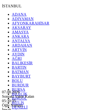
İSTANBUL
ADANA
ADIYAMAN
AFYONKARAHİSAR
AKSARAY
AMASYA
ANKARA
ANTALYA
ARDAHAN
ARTVİN
AYDIN
AĞRI
BALIKESİR
BARTIN
BATMAN
BAYBURT
BOLU
BURDUR
BURSA
07.08.2026
BİLECİK
Sonraki Vakte Kalan
BİNGÖL
05:30:33
BİTLİS
Öğle Namazı
DENİZLİ
İmsak