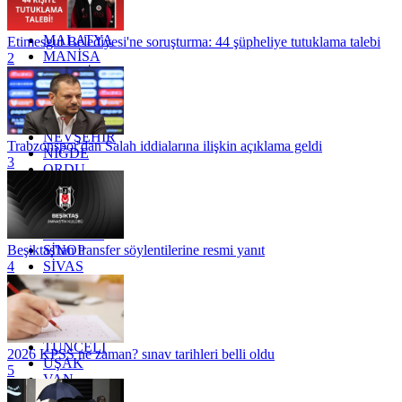
KÜTAHYA
KİLİS
MALATYA
Etimesgut Belediyesi'ne soruşturma: 44 şüpheliye tutuklama talebi
MANİSA
2
MARDİN
MERSİN
MUĞLA
MUŞ
NEVŞEHİR
Trabzonspor'dan Salah iddialarına ilişkin açıklama geldi
NİĞDE
3
ORDU
OSMANİYE
RİZE
SAKARYA
SAMSUN
SİNOP
Beşiktaş'tan transfer söylentilerine resmi yanıt
SİVAS
4
SİİRT
TEKİRDAĞ
TOKAT
TRABZON
TUNCELİ
2026 KPSS ne zaman? sınav tarihleri belli oldu
UŞAK
5
VAN
YALOVA