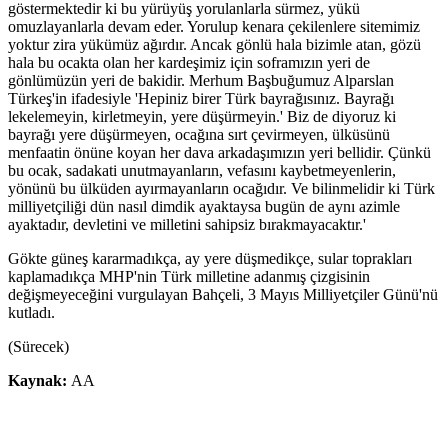
göstermektedir ki bu yürüyüş yorulanlarla sürmez, yükü
omuzlayanlarla devam eder. Yorulup kenara çekilenlere sitemimiz
yoktur zira yükümüz ağırdır. Ancak gönlü hala bizimle atan, gözü
hala bu ocakta olan her kardeşimiz için soframızın yeri de
gönlümüzün yeri de bakidir. Merhum Başbuğumuz Alparslan
Türkeş'in ifadesiyle 'Hepiniz birer Türk bayrağısınız. Bayrağı
lekelemeyin, kirletmeyin, yere düşürmeyin.' Biz de diyoruz ki
bayrağı yere düşürmeyen, ocağına sırt çevirmeyen, ülküsünü
menfaatin önüne koyan her dava arkadaşımızın yeri bellidir. Çünkü
bu ocak, sadakati unutmayanların, vefasını kaybetmeyenlerin,
yönünü bu ülküden ayırmayanların ocağıdır. Ve bilinmelidir ki Türk
milliyetçiliği dün nasıl dimdik ayaktaysa bugün de aynı azimle
ayaktadır, devletini ve milletini sahipsiz bırakmayacaktır.'
Gökte güneş kararmadıkça, ay yere düşmedikçe, sular toprakları
kaplamadıkça MHP'nin Türk milletine adanmış çizgisinin
değişmeyeceğini vurgulayan Bahçeli, 3 Mayıs Milliyetçiler Günü'nü
kutladı.
(Sürecek)
Kaynak:
AA