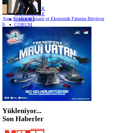
YOZGAT
ZONGULDAK
ÇANAKKALE
Aşırı Sıcakların İnsani ve Ekonomik Faturası Büyüyor
ÇANKIRI
6
ÇORUM
İSTANBUL
İZMİR
ŞANLIURFA
ŞIRNAK
Yükleniyor...
Son Haberler