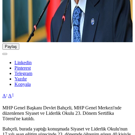
Paylaş
Linkedin
Pinterest
Telegram
Yazdır
Kopyala
-
+
A
A
MHP Genel Başkanı Devlet Bahçeli, MHP Genel Merkezi'nde
düzenlenen Siyaset ve Liderlik Okulu 23. Dönem Sertifika
Töreni'ne katıldı.
Bahçeli, burada yaptığı konuşmada Siyaset ve Liderlik Okulu'nun
17 yılı aşan eğitim sürecinde 23. dönemde öğrenim gören 40 kişiyle