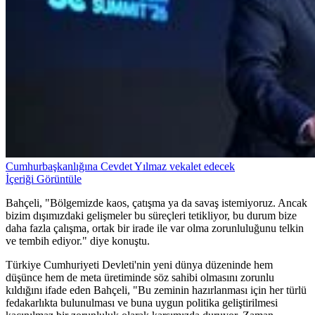
Cumhurbaşkanlığına Cevdet Yılmaz vekalet edecek
İçeriği Görüntüle
Bahçeli, "Bölgemizde kaos, çatışma ya da savaş istemiyoruz. Ancak
bizim dışımızdaki gelişmeler bu süreçleri tetikliyor, bu durum bize
daha fazla çalışma, ortak bir irade ile var olma zorunluluğunu telkin
ve tembih ediyor." diye konuştu.
Türkiye Cumhuriyeti Devleti'nin yeni dünya düzeninde hem
düşünce hem de meta üretiminde söz sahibi olmasını zorunlu
kıldığını ifade eden Bahçeli, "Bu zeminin hazırlanması için her türlü
fedakarlıkta bulunulması ve buna uygun politika geliştirilmesi