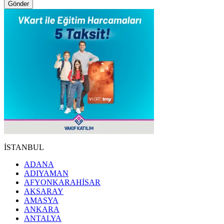
Gönder
İSTANBUL
ADANA
ADIYAMAN
AFYONKARAHİSAR
AKSARAY
AMASYA
ANKARA
ANTALYA