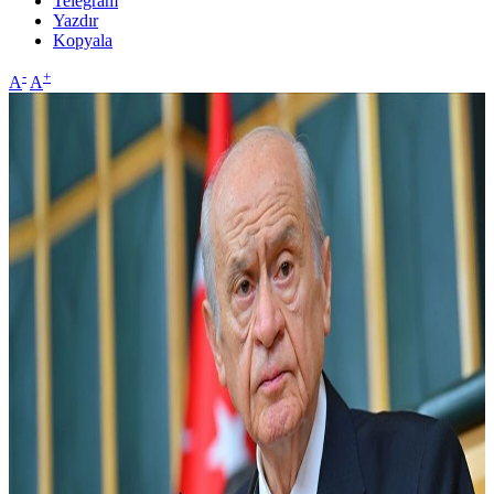
Telegram
Yazdır
Kopyala
-
+
A
A