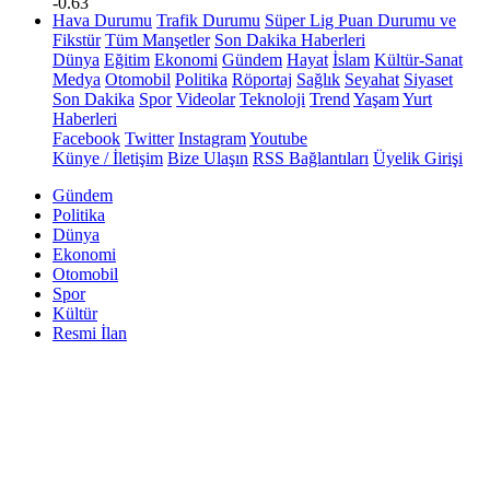
-0.63
Hava Durumu
Trafik Durumu
Süper Lig Puan Durumu ve
Fikstür
Tüm Manşetler
Son Dakika Haberleri
Dünya
Eğitim
Ekonomi
Gündem
Hayat
İslam
Kültür-Sanat
Medya
Otomobil
Politika
Röportaj
Sağlık
Seyahat
Siyaset
Son Dakika
Spor
Videolar
Teknoloji
Trend
Yaşam
Yurt
Haberleri
Facebook
Twitter
Instagram
Youtube
Künye / İletişim
Bize Ulaşın
RSS Bağlantıları
Üyelik Girişi
Gündem
Politika
Dünya
Ekonomi
Otomobil
Spor
Kültür
Resmi İlan