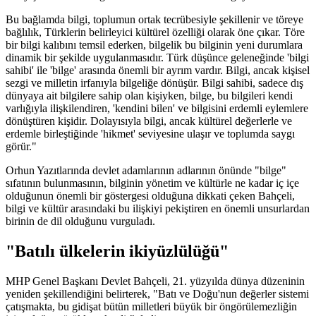
Bu bağlamda bilgi, toplumun ortak tecrübesiyle şekillenir ve töreye
bağlılık, Türklerin belirleyici kültürel özelliği olarak öne çıkar. Töre
bir bilgi kalıbını temsil ederken, bilgelik bu bilginin yeni durumlara
dinamik bir şekilde uygulanmasıdır. Türk düşünce geleneğinde 'bilgi
sahibi' ile 'bilge' arasında önemli bir ayrım vardır. Bilgi, ancak kişisel
sezgi ve milletin irfanıyla bilgeliğe dönüşür. Bilgi sahibi, sadece dış
dünyaya ait bilgilere sahip olan kişiyken, bilge, bu bilgileri kendi
varlığıyla ilişkilendiren, 'kendini bilen' ve bilgisini erdemli eylemlere
dönüştüren kişidir. Dolayısıyla bilgi, ancak kültürel değerlerle ve
erdemle birleştiğinde 'hikmet' seviyesine ulaşır ve toplumda saygı
görür."
Orhun Yazıtlarında devlet adamlarının adlarının önünde "bilge"
sıfatının bulunmasının, bilginin yönetim ve kültürle ne kadar iç içe
olduğunun önemli bir göstergesi olduğuna dikkati çeken Bahçeli,
bilgi ve kültür arasındaki bu ilişkiyi pekiştiren en önemli unsurlardan
birinin de dil olduğunu vurguladı.
"Batılı ülkelerin ikiyüzlülüğü"
MHP Genel Başkanı Devlet Bahçeli, 21. yüzyılda dünya düzeninin
yeniden şekillendiğini belirterek, "Batı ve Doğu'nun değerler sistemi
çatışmakta, bu gidişat bütün milletleri büyük bir öngörülemezliğin