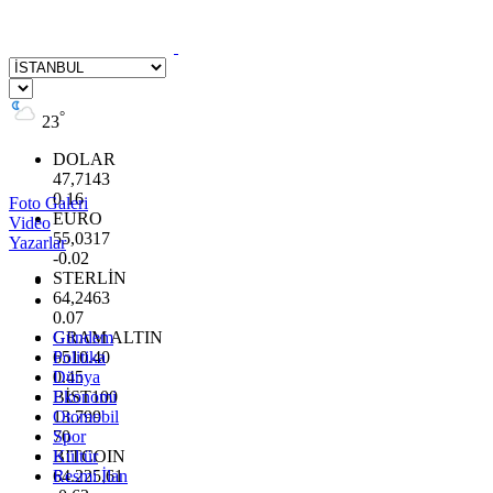
°
23
DOLAR
47,7143
0.16
Foto Galeri
EURO
Video
55,0317
Yazarlar
-0.02
STERLİN
64,2463
0.07
GRAM ALTIN
Gündem
6510.40
Politika
0.45
Dünya
BİST100
Ekonomi
13.799
Otomobil
70
Spor
BITCOIN
Kültür
64.225,61
Resmi İlan