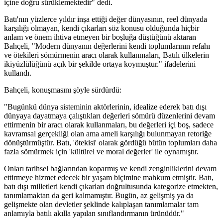
içine doğru sürüklemektedir" dedi.
Batı'nın yüzlerce yıldır inşa ettiği değer dünyasının, reel dünyada
karşılığı olmayan, kendi çıkarları söz konusu olduğunda hiçbir
anlam ve önem ihtiva etmeyen bir boşluğa düştüğünü aktaran
Bahçeli, "Modern dünyanın değerlerini kendi toplumlarının refahı
ve ötekileri sömürmenin aracı olarak kullanmaları, Batılı ülkelerin
ikiyüzlülüğünü açık bir şekilde ortaya koymuştur." ifadelerini
kullandı.
Bahçeli, konuşmasını şöyle sürdürdü:
"Bugünkü dünya sisteminin aktörlerinin, idealize ederek batı dışı
dünyaya dayatmaya çalıştıkları değerleri sömürü düzenlerini devam
ettirmenin bir aracı olarak kullanmaları, bu değerleri içi boş, sadece
kavramsal gerçekliği olan ama ameli karşılığı bulunmayan retoriğe
dönüştürmüştür. Batı, 'ötekisi' olarak gördüğü bütün toplumları daha
fazla sömürmek için 'kültürel ve moral değerler' ile oynamıştır.
Onları tarihsel bağlarından koparmış ve kendi zenginliklerini devam
ettirmeye hizmet edecek bir yaşam biçimine mahkum etmiştir. Batı,
batı dışı milletleri kendi çıkarları doğrultusunda kategorize etmekten,
tanımlamaktan da geri kalmamıştır. Bugün, az gelişmiş ya da
gelişmekte olan devletler şeklinde kalıplaşan tanımlamalar tam
anlamıyla batılı akılla yapılan sınıflandırmanın ürünüdür."