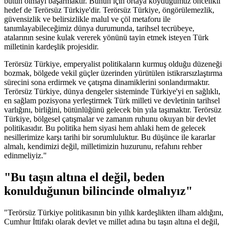
bütün olmayı başarmaktır. Bunun için ortaya koyduğumuz öncelikli
hedef de Terörsüz Türkiye'dir. Terörsüz Türkiye, öngörülemezlik,
güvensizlik ve belirsizlikle malul ve çöl metaforu ile
tanımlayabileceğimiz dünya durumunda, tarihsel tecrübeye,
atalarının sesine kulak vererek yönünü tayin etmek isteyen Türk
milletinin kardeşlik projesidir.
Terörsüz Türkiye, emperyalist politikaların kurmuş olduğu düzeneği
bozmak, bölgede vekil güçler üzerinden yürütülen istikrarsızlaştırma
sürecini sona erdirmek ve çatışma dinamiklerini sonlandırmaktır.
Terörsüz Türkiye, dünya dengeler sisteminde Türkiye'yi en sağlıklı,
en sağlam pozisyona yerleştirmek Türk milleti ve devletinin tarihsel
varlığını, birliğini, bütünlüğünü gelecek bin yıla taşımaktır. Terörsüz
Türkiye, bölgesel çatışmalar ve zamanın ruhunu okuyan bir devlet
politikasıdır. Bu politika hem siyasi hem ahlaki hem de gelecek
nesillerimize karşı tarihi bir sorumluluktur. Bu düşünce ile kararlar
almalı, kendimizi değil, milletimizin huzurunu, refahını rehber
edinmeliyiz."
"Bu taşın altına el değil, beden
konulduğunun bilincinde olmalıyız"
"Terörsüz Türkiye politikasının bin yıllık kardeşlikten ilham aldığını,
Cumhur İttifakı olarak devlet ve millet adına bu taşın altına el değil,