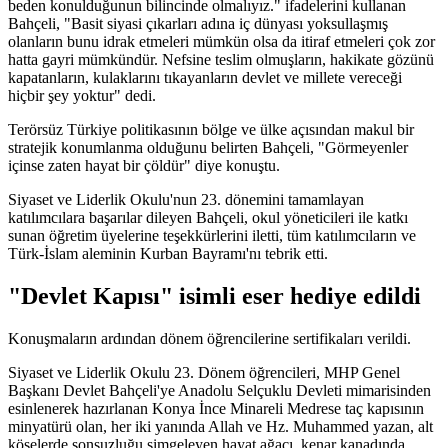
beden konulduğunun bilincinde olmalıyız." ifadelerini kullanan
Bahçeli, "Basit siyasi çıkarları adına iç dünyası yoksullaşmış
olanların bunu idrak etmeleri mümkün olsa da itiraf etmeleri çok zor
hatta gayri mümkündür. Nefsine teslim olmuşların, hakikate gözünü
kapatanların, kulaklarını tıkayanların devlet ve millete vereceği
hiçbir şey yoktur" dedi.
Terörsüz Türkiye politikasının bölge ve ülke açısından makul bir
stratejik konumlanma olduğunu belirten Bahçeli, "Görmeyenler
içinse zaten hayat bir çöldür" diye konuştu.
Siyaset ve Liderlik Okulu'nun 23. dönemini tamamlayan
katılımcılara başarılar dileyen Bahçeli, okul yöneticileri ile katkı
sunan öğretim üyelerine teşekkürlerini iletti, tüm katılımcıların ve
Türk-İslam aleminin Kurban Bayramı'nı tebrik etti.
"Devlet Kapısı" isimli eser hediye edildi
Konuşmaların ardından dönem öğrencilerine sertifikaları verildi.
Siyaset ve Liderlik Okulu 23. Dönem öğrencileri, MHP Genel
Başkanı Devlet Bahçeli'ye Anadolu Selçuklu Devleti mimarisinden
esinlenerek hazırlanan Konya İnce Minareli Medrese taç kapısının
minyatürü olan, her iki yanında Allah ve Hz. Muhammed yazan, alt
köşelerde sonsuzluğu simgeleyen hayat ağacı, kenar kanadında