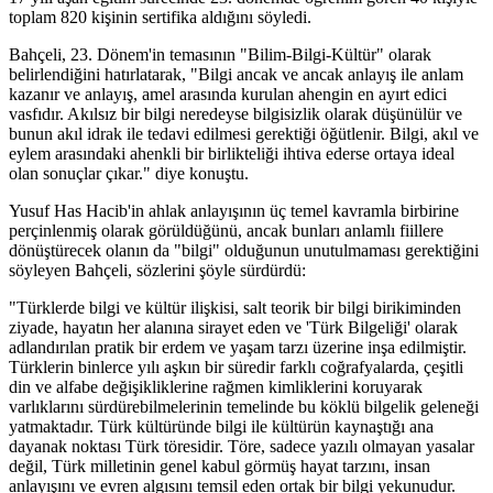
toplam 820 kişinin sertifika aldığını söyledi.
Bahçeli, 23. Dönem'in temasının "Bilim-Bilgi-Kültür" olarak
belirlendiğini hatırlatarak, "Bilgi ancak ve ancak anlayış ile anlam
kazanır ve anlayış, amel arasında kurulan ahengin en ayırt edici
vasfıdır. Akılsız bir bilgi neredeyse bilgisizlik olarak düşünülür ve
bunun akıl idrak ile tedavi edilmesi gerektiği öğütlenir. Bilgi, akıl ve
eylem arasındaki ahenkli bir birlikteliği ihtiva ederse ortaya ideal
olan sonuçlar çıkar." diye konuştu.
Yusuf Has Hacib'in ahlak anlayışının üç temel kavramla birbirine
perçinlenmiş olarak görüldüğünü, ancak bunları anlamlı fiillere
dönüştürecek olanın da "bilgi" olduğunun unutulmaması gerektiğini
söyleyen Bahçeli, sözlerini şöyle sürdürdü:
"Türklerde bilgi ve kültür ilişkisi, salt teorik bir bilgi birikiminden
ziyade, hayatın her alanına sirayet eden ve 'Türk Bilgeliği' olarak
adlandırılan pratik bir erdem ve yaşam tarzı üzerine inşa edilmiştir.
Türklerin binlerce yılı aşkın bir süredir farklı coğrafyalarda, çeşitli
din ve alfabe değişikliklerine rağmen kimliklerini koruyarak
varlıklarını sürdürebilmelerinin temelinde bu köklü bilgelik geleneği
yatmaktadır. Türk kültüründe bilgi ile kültürün kaynaştığı ana
dayanak noktası Türk töresidir. Töre, sadece yazılı olmayan yasalar
değil, Türk milletinin genel kabul görmüş hayat tarzını, insan
anlayışını ve evren algısını temsil eden ortak bir bilgi yekunudur.