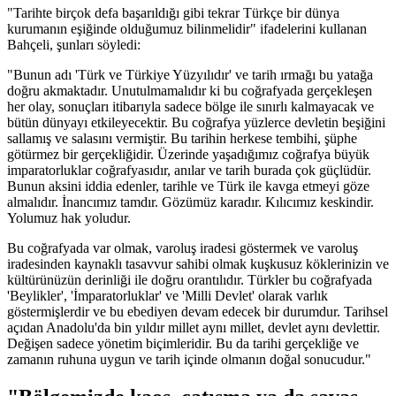
"Tarihte birçok defa başarıldığı gibi tekrar Türkçe bir dünya
kurumanın eşiğinde olduğumuz bilinmelidir" ifadelerini kullanan
Bahçeli, şunları söyledi:
"Bunun adı 'Türk ve Türkiye Yüzyılıdır' ve tarih ırmağı bu yatağa
doğru akmaktadır. Unutulmamalıdır ki bu coğrafyada gerçekleşen
her olay, sonuçları itibarıyla sadece bölge ile sınırlı kalmayacak ve
bütün dünyayı etkileyecektir. Bu coğrafya yüzlerce devletin beşiğini
sallamış ve salasını vermiştir. Bu tarihin herkese tembihi, şüphe
götürmez bir gerçekliğidir. Üzerinde yaşadığımız coğrafya büyük
imparatorluklar coğrafyasıdır, anılar ve tarih burada çok güçlüdür.
Bunun aksini iddia edenler, tarihle ve Türk ile kavga etmeyi göze
almalıdır. İnancımız tamdır. Gözümüz karadır. Kılıcımız keskindir.
Yolumuz hak yoludur.
Bu coğrafyada var olmak, varoluş iradesi göstermek ve varoluş
iradesinden kaynaklı tasavvur sahibi olmak kuşkusuz köklerinizin ve
kültürünüzün derinliği ile doğru orantılıdır. Türkler bu coğrafyada
'Beylikler', 'İmparatorluklar' ve 'Milli Devlet' olarak varlık
göstermişlerdir ve bu ebediyen devam edecek bir durumdur. Tarihsel
açıdan Anadolu'da bin yıldır millet aynı millet, devlet aynı devlettir.
Değişen sadece yönetim biçimleridir. Bu da tarihi gerçekliğe ve
zamanın ruhuna uygun ve tarih içinde olmanın doğal sonucudur."