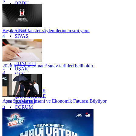
3
ORDU
OSMANİYE
RİZE
SAKARYA
SAMSUN
SİNOP
Beşiktaş'tan transfer söylentilerine resmi yanıt
SİVAS
4
SİİRT
TEKİRDAĞ
TOKAT
TRABZON
TUNCELİ
2026 KPSS ne zaman? sınav tarihleri belli oldu
UŞAK
5
VAN
YALOVA
YOZGAT
ZONGULDAK
ÇANAKKALE
Aşırı Sıcakların İnsani ve Ekonomik Faturası Büyüyor
ÇANKIRI
6
ÇORUM
İSTANBUL
İZMİR
ŞANLIURFA
ŞIRNAK