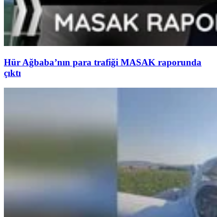
Hür Ağbaba’nın para trafiği MASAK raporunda
çıktı