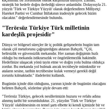
kaçınılmaz bir zorunluluk olarak karşımızda duruyor. Zaman,
stratejik bir hedefe doğru ilerlediği sürece anlamlıdır. Dolayısıyla 21.
yüzyılı 'Türk ve Türkiye Yüzyılı' olarak değerlendiren Milliyetçi
Hareket Partisi ve Cumhur İttifakının iradesiyle gelecek bizim
olacaktır." değerlendirmesinde bulundu.
"Terörsüz Türkiye Türk milletinin
kardeşlik projesidir"
Dünya ve bölgesel süreçler ile iç politik gelişmelerin bugün tam
olarak çöl metaforunu çağrıştırdığını aktaran Bahçeli, "Çöl,
belirsizlik ve güvensizlik mekanıdır. Her zaman değişimin hızlı
olduğu bu mekanda istikrarsızlık ve öngörülemezlik hakimdir.
Hedefinize ulaşacak yönü tayin etme ve doğru yolu bulma oldukça
zordur. Bu mekanda yol bulmak ancak tecrübeyle mümkndür ve
ataların sesine, tarihin tecrübesine kulak vermeyi gerekli değil
zorunlu kılmaktadır." ifadelerini kullandı.
Bugünün içinde dün olduğunu, yarının içinde de bugünün olacağını
belirten Bahçeli, sözlerine şöyle devam etti:
"Terörsüz Türkiye, gelecek nesillerimizin huzuru ve refahı adına
alınmış tarihi bir sorumluluktur. 21. yüzyılın 'Türk ve Türkiye
Yüzyılı' olabilmesinin en temel şartı elbette ki kendi içimizde bir ve