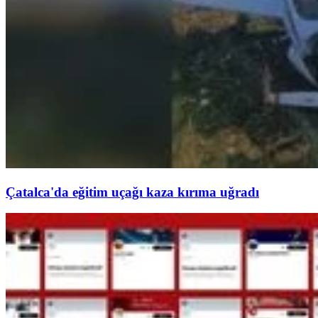
Çatalca'da eğitim uçağı kaza kırıma uğradı