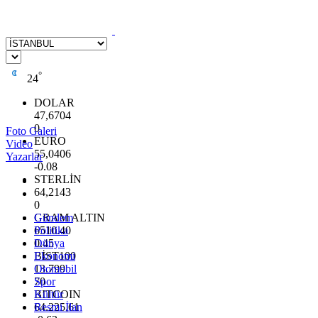
°
24
DOLAR
47,6704
0
Foto Galeri
EURO
Video
55,0406
Yazarlar
-0.08
STERLİN
64,2143
0
GRAM ALTIN
Gündem
6510.40
Politika
0.45
Dünya
BİST100
Ekonomi
13.799
Otomobil
70
Spor
BITCOIN
Kültür
64.225,61
Resmi İlan