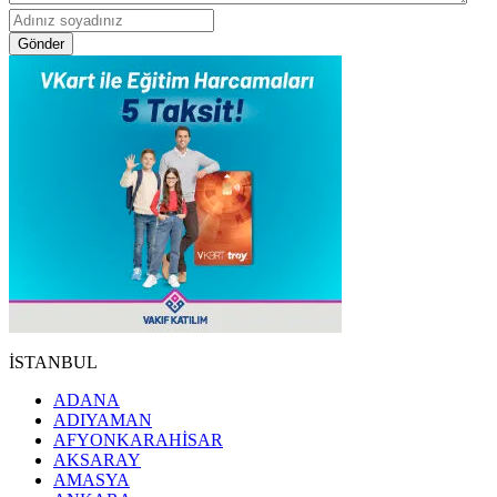
Gönder
İSTANBUL
ADANA
ADIYAMAN
AFYONKARAHİSAR
AKSARAY
AMASYA