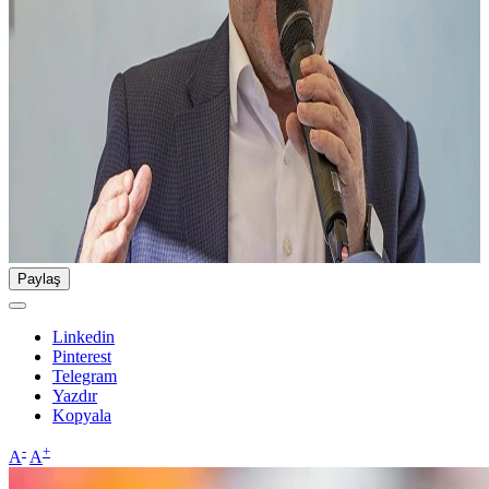
Paylaş
Linkedin
Pinterest
Telegram
Yazdır
Kopyala
-
+
A
A