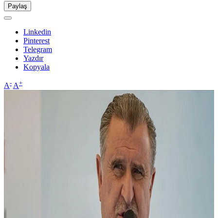
Paylaş
Linkedin
Pinterest
Telegram
Yazdır
Kopyala
-
+
A
A