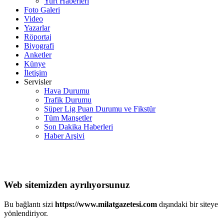
Yurt Haberleri
Foto Galeri
Video
Yazarlar
Röportaj
Biyografi
Anketler
Künye
İletişim
Servisler
Hava Durumu
Trafik Durumu
Süper Lig Puan Durumu ve Fikstür
Tüm Manşetler
Son Dakika Haberleri
Haber Arşivi
Web sitemizden ayrılıyorsunuz
Bu bağlantı sizi
https://www.milatgazetesi.com
dışındaki bir siteye
yönlendiriyor.