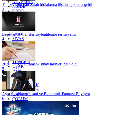
NEVŞEHİR
Trabzonspor'dan Salah iddialarına ilişkin açıklama geldi
NİĞDE
3
ORDU
OSMANİYE
RİZE
SAKARYA
SAMSUN
SİNOP
Beşiktaş'tan transfer söylentilerine resmi yanıt
SİVAS
4
SİİRT
TEKİRDAĞ
TOKAT
TRABZON
TUNCELİ
2026 KPSS ne zaman? sınav tarihleri belli oldu
UŞAK
5
VAN
YALOVA
YOZGAT
ZONGULDAK
ÇANAKKALE
Aşırı Sıcakların İnsani ve Ekonomik Faturası Büyüyor
ÇANKIRI
6
ÇORUM
İSTANBUL
İZMİR
ŞANLIURFA