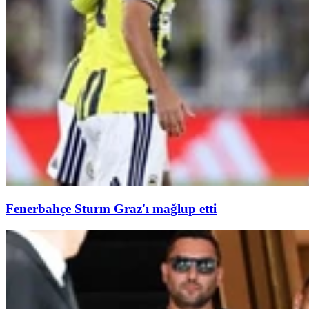
Fenerbahçe Sturm Graz'ı mağlup etti