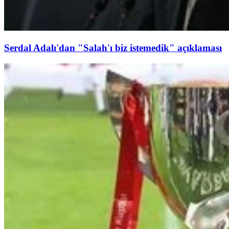
Serdal Adalı'dan "Salah'ı biz istemedik" açıklaması