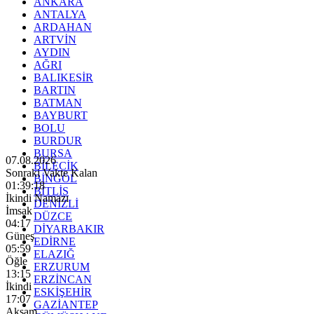
ANKARA
ANTALYA
ARDAHAN
ARTVİN
AYDIN
AĞRI
BALIKESİR
BARTIN
BATMAN
BAYBURT
BOLU
BURDUR
BURSA
07.08.2026
BİLECİK
Sonraki Vakte Kalan
BİNGÖL
01:39:16
BİTLİS
İkindi Namazı
DENİZLİ
İmsak
DÜZCE
04:17
DİYARBAKIR
Güneş
EDİRNE
05:59
ELAZIĞ
Öğle
ERZURUM
13:15
ERZİNCAN
İkindi
ESKİŞEHİR
17:07
GAZİANTEP
Akşam