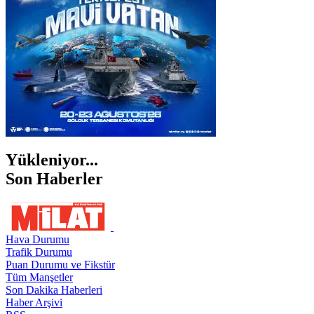
ŞIRNAK
Yükleniyor...
Son Haberler
Hava Durumu
Trafik Durumu
Puan Durumu ve Fikstür
Tüm Manşetler
Son Dakika Haberleri
Haber Arşivi