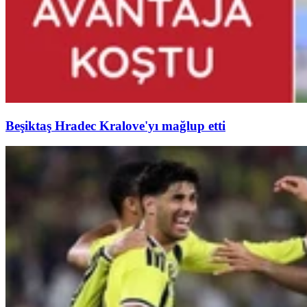
Beşiktaş Hradec Kralove'yı mağlup etti