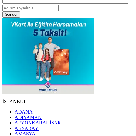
Gönder
İSTANBUL
ADANA
ADIYAMAN
AFYONKARAHİSAR
AKSARAY
AMASYA