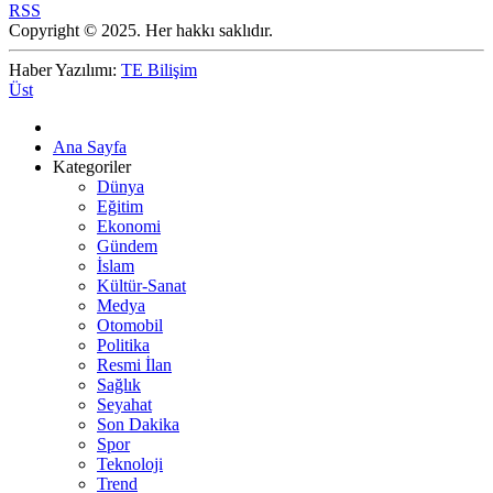
RSS
Copyright © 2025. Her hakkı saklıdır.
Haber Yazılımı:
TE Bilişim
Üst
Ana Sayfa
Kategoriler
Dünya
Eğitim
Ekonomi
Gündem
İslam
Kültür-Sanat
Medya
Otomobil
Politika
Resmi İlan
Sağlık
Seyahat
Son Dakika
Spor
Teknoloji
Trend