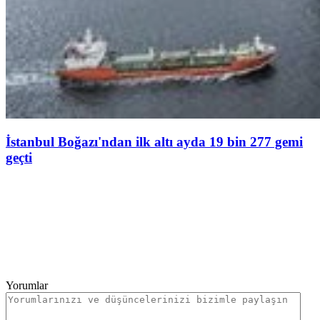
İstanbul Boğazı'ndan ilk altı ayda 19 bin 277 gemi
geçti
Yorumlar