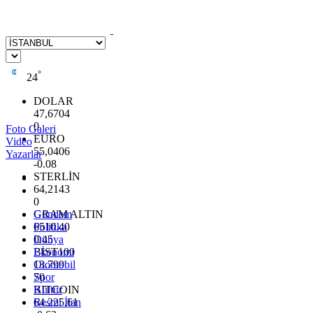
°
24
DOLAR
47,6704
0
Foto Galeri
EURO
Video
55,0406
Yazarlar
-0.08
STERLİN
64,2143
0
GRAM ALTIN
Gündem
6510.40
Politika
0.45
Dünya
BİST100
Ekonomi
13.799
Otomobil
70
Spor
BITCOIN
Kültür
64.225,61
Resmi İlan