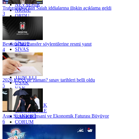
NEVŞEHİR
Trabzonspor'dan Salah iddialarına ilişkin açıklama geldi
NİĞDE
3
ORDU
OSMANİYE
RİZE
SAKARYA
SAMSUN
SİNOP
Beşiktaş'tan transfer söylentilerine resmi yanıt
SİVAS
4
SİİRT
TEKİRDAĞ
TOKAT
TRABZON
TUNCELİ
2026 KPSS ne zaman? sınav tarihleri belli oldu
UŞAK
5
VAN
YALOVA
YOZGAT
ZONGULDAK
ÇANAKKALE
Aşırı Sıcakların İnsani ve Ekonomik Faturası Büyüyor
ÇANKIRI
6
ÇORUM
İSTANBUL
İZMİR
ŞANLIURFA