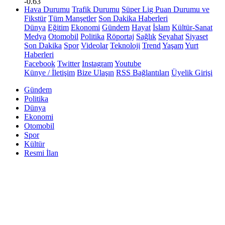
-0.63
Hava Durumu
Trafik Durumu
Süper Lig Puan Durumu ve
Fikstür
Tüm Manşetler
Son Dakika Haberleri
Dünya
Eğitim
Ekonomi
Gündem
Hayat
İslam
Kültür-Sanat
Medya
Otomobil
Politika
Röportaj
Sağlık
Seyahat
Siyaset
Son Dakika
Spor
Videolar
Teknoloji
Trend
Yaşam
Yurt
Haberleri
Facebook
Twitter
Instagram
Youtube
Künye / İletişim
Bize Ulaşın
RSS Bağlantıları
Üyelik Girişi
Gündem
Politika
Dünya
Ekonomi
Otomobil
Spor
Kültür
Resmi İlan