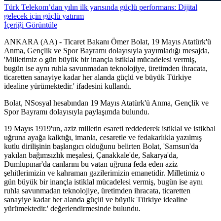
Türk Telekom’dan yılın ilk yarısında güçlü performans: Dijital
gelecek için güçlü yatırım
İçeriği Görüntüle
ANKARA (AA) - Ticaret Bakanı Ömer Bolat, 19 Mayıs Atatürk'ü
Anma, Gençlik ve Spor Bayramı dolayısıyla yayımladığı mesajda,
'Milletimiz o gün büyük bir inançla istiklal mücadelesi vermiş,
bugün ise aynı ruhla savunmadan teknolojiye, üretimden ihracata,
ticaretten sanayiye kadar her alanda güçlü ve büyük Türkiye
idealine yürümektedir.' ifadesini kullandı.
Bolat, NSosyal hesabından 19 Mayıs Atatürk'ü Anma, Gençlik ve
Spor Bayramı dolayısıyla paylaşımda bulundu.
19 Mayıs 1919'un, aziz milletin esareti reddederek istiklal ve istikbal
uğruna ayağa kalktığı, imanla, cesaretle ve fedakarlıkla yazılmış
kutlu dirilişinin başlangıcı olduğunu belirten Bolat, 'Samsun'da
yakılan bağımsızlık meşalesi, Çanakkale'de, Sakarya'da,
Dumlupınar'da canlarını bu vatan uğruna feda eden aziz
şehitlerimizin ve kahraman gazilerimizin emanetidir. Milletimiz o
gün büyük bir inançla istiklal mücadelesi vermiş, bugün ise aynı
ruhla savunmadan teknolojiye, üretimden ihracata, ticaretten
sanayiye kadar her alanda güçlü ve büyük Türkiye idealine
yürümektedir.' değerlendirmesinde bulundu.