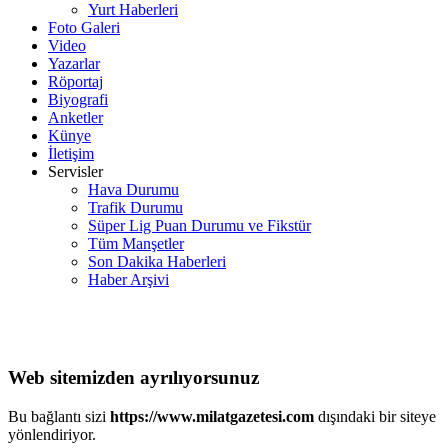
Yurt Haberleri
Foto Galeri
Video
Yazarlar
Röportaj
Biyografi
Anketler
Künye
İletişim
Servisler
Hava Durumu
Trafik Durumu
Süper Lig Puan Durumu ve Fikstür
Tüm Manşetler
Son Dakika Haberleri
Haber Arşivi
Web sitemizden ayrılıyorsunuz
Bu bağlantı sizi
https://www.milatgazetesi.com
dışındaki bir siteye
yönlendiriyor.