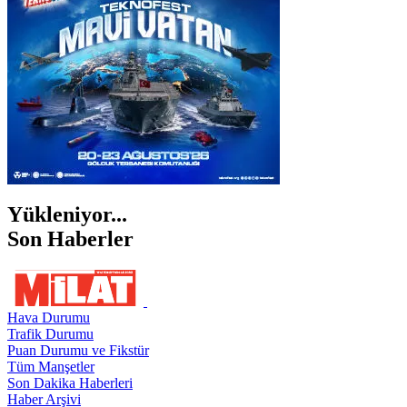
ŞIRNAK
Yükleniyor...
Son Haberler
Hava Durumu
Trafik Durumu
Puan Durumu ve Fikstür
Tüm Manşetler
Son Dakika Haberleri
Haber Arşivi