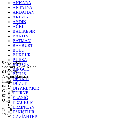
ANKARA
ANTALYA
ARDAHAN
ARTVİN
AYDIN
AĞRI
BALIKESİR
BARTIN
BATMAN
BAYBURT
BOLU
BURDUR
BURSA
07.08.2026
BİLECİK
Sonraki Vakte Kalan
BİNGÖL
01:00:06
BİTLİS
Akşam Namazı
DENİZLİ
İmsak
DÜZCE
04:17
DİYARBAKIR
Güneş
EDİRNE
05:59
ELAZIĞ
Öğle
ERZURUM
13:15
ERZİNCAN
İkindi
ESKİŞEHİR
17:07
GAZİANTEP