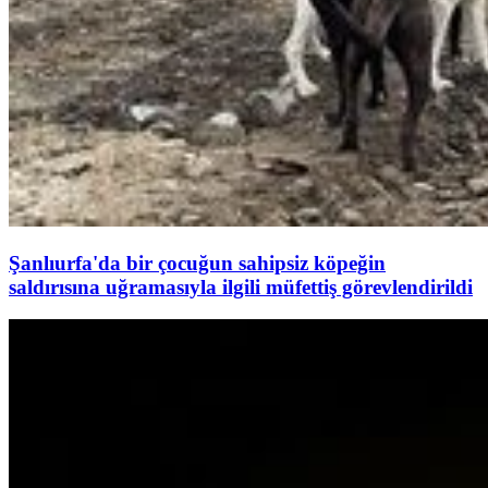
Şanlıurfa'da bir çocuğun sahipsiz köpeğin
saldırısına uğramasıyla ilgili müfettiş görevlendirildi