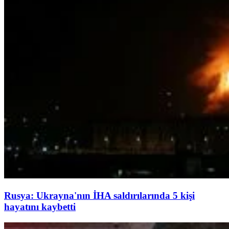
Rusya: Ukrayna'nın İHA saldırılarında 5 kişi
hayatını kaybetti