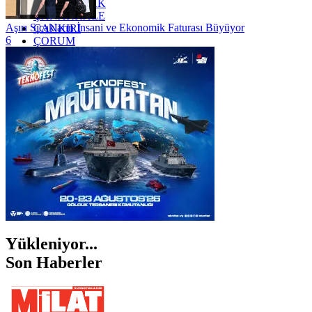
ZONGULDAK
ÇANAKKALE
Aşırı Sıcakların İnsani ve Ekonomik Faturası Büyüyor
ÇANKIRI
6
ÇORUM
İSTANBUL
İZMİR
ŞANLIURFA
ŞIRNAK
Yükleniyor...
Son Haberler