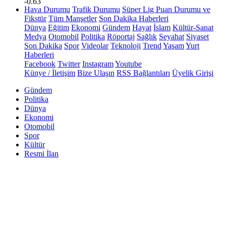
-0.63
Hava Durumu
Trafik Durumu
Süper Lig Puan Durumu ve
Fikstür
Tüm Manşetler
Son Dakika Haberleri
Dünya
Eğitim
Ekonomi
Gündem
Hayat
İslam
Kültür-Sanat
Medya
Otomobil
Politika
Röportaj
Sağlık
Seyahat
Siyaset
Son Dakika
Spor
Videolar
Teknoloji
Trend
Yaşam
Yurt
Haberleri
Facebook
Twitter
Instagram
Youtube
Künye / İletişim
Bize Ulaşın
RSS Bağlantıları
Üyelik Girişi
Gündem
Politika
Dünya
Ekonomi
Otomobil
Spor
Kültür
Resmi İlan