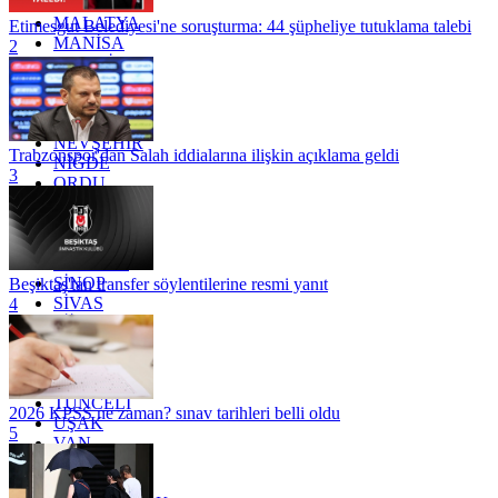
KİLİS
MALATYA
Etimesgut Belediyesi'ne soruşturma: 44 şüpheliye tutuklama talebi
MANİSA
2
MARDİN
MERSİN
MUĞLA
MUŞ
NEVŞEHİR
Trabzonspor'dan Salah iddialarına ilişkin açıklama geldi
NİĞDE
3
ORDU
OSMANİYE
RİZE
SAKARYA
SAMSUN
SİNOP
Beşiktaş'tan transfer söylentilerine resmi yanıt
SİVAS
4
SİİRT
TEKİRDAĞ
TOKAT
TRABZON
TUNCELİ
2026 KPSS ne zaman? sınav tarihleri belli oldu
UŞAK
5
VAN
YALOVA
YOZGAT