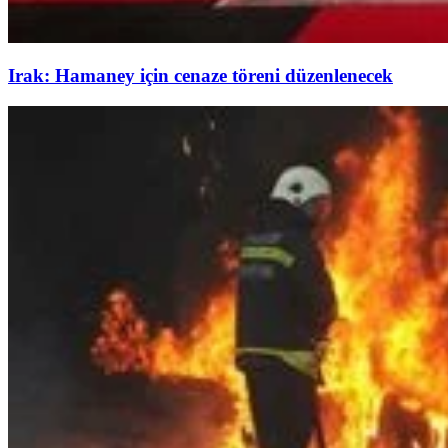
Irak: Hamaney için cenaze töreni düzenlenecek