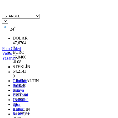
°
24
DOLAR
47,6704
0
Foto Galeri
EURO
Video
55,0406
Yazarlar
-0.08
STERLİN
64,2143
0
GRAM ALTIN
Gündem
6510.40
Politika
0.45
Dünya
BİST100
Ekonomi
13.799
Otomobil
70
Spor
BITCOIN
Kültür
64.225,61
Resmi İlan