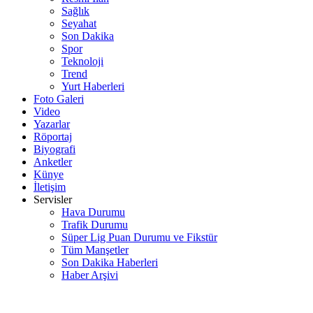
Sağlık
Seyahat
Son Dakika
Spor
Teknoloji
Trend
Yurt Haberleri
Foto Galeri
Video
Yazarlar
Röportaj
Biyografi
Anketler
Künye
İletişim
Servisler
Hava Durumu
Trafik Durumu
Süper Lig Puan Durumu ve Fikstür
Tüm Manşetler
Son Dakika Haberleri
Haber Arşivi