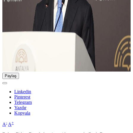
Paylaş
Linkedin
Pinterest
Telegram
Yazdır
Kopyala
-
+
A
A