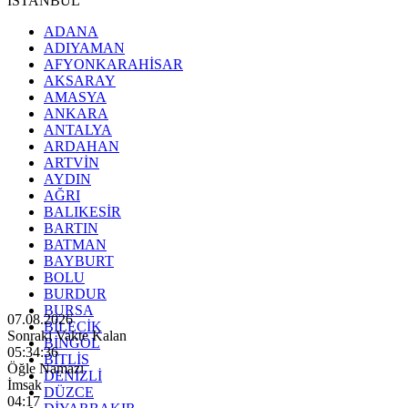
İSTANBUL
ADANA
ADIYAMAN
AFYONKARAHİSAR
AKSARAY
AMASYA
ANKARA
ANTALYA
ARDAHAN
ARTVİN
AYDIN
AĞRI
BALIKESİR
BARTIN
BATMAN
BAYBURT
BOLU
BURDUR
BURSA
07.08.2026
BİLECİK
Sonraki Vakte Kalan
BİNGÖL
05:34:35
BİTLİS
Öğle Namazı
DENİZLİ
İmsak
DÜZCE
04:17