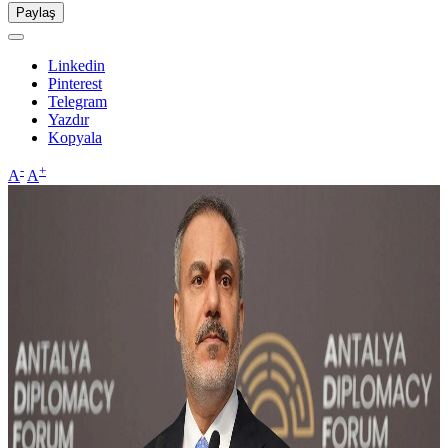
Paylaş
Linkedin
Pinterest
Telegram
Yazdır
Kopyala
-
+
A
A