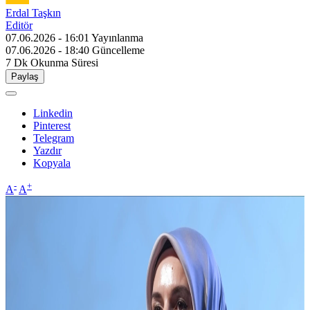
Erdal Taşkın
Editör
07.06.2026 - 16:01
Yayınlanma
07.06.2026 - 18:40
Güncelleme
7 Dk
Okunma Süresi
Paylaş
Linkedin
Pinterest
Telegram
Yazdır
Kopyala
-
+
A
A