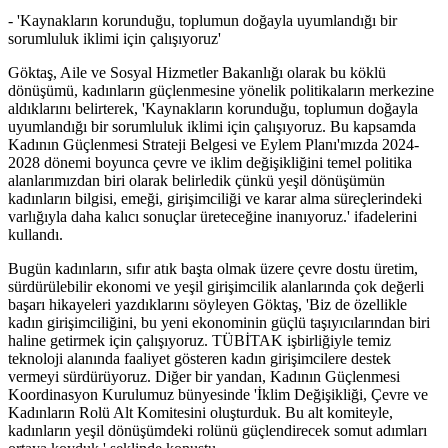
- 'Kaynakların korunduğu, toplumun doğayla uyumlandığı bir
sorumluluk iklimi için çalışıyoruz'
Göktaş, Aile ve Sosyal Hizmetler Bakanlığı olarak bu köklü
dönüşümü, kadınların güçlenmesine yönelik politikaların merkezine
aldıklarını belirterek, 'Kaynakların korunduğu, toplumun doğayla
uyumlandığı bir sorumluluk iklimi için çalışıyoruz. Bu kapsamda
Kadının Güçlenmesi Strateji Belgesi ve Eylem Planı'mızda 2024-
2028 dönemi boyunca çevre ve iklim değişikliğini temel politika
alanlarımızdan biri olarak belirledik çünkü yeşil dönüşümün
kadınların bilgisi, emeği, girişimciliği ve karar alma süreçlerindeki
varlığıyla daha kalıcı sonuçlar üreteceğine inanıyoruz.' ifadelerini
kullandı.
Bugün kadınların, sıfır atık başta olmak üzere çevre dostu üretim,
sürdürülebilir ekonomi ve yeşil girişimcilik alanlarında çok değerli
başarı hikayeleri yazdıklarını söyleyen Göktaş, 'Biz de özellikle
kadın girişimciliğini, bu yeni ekonominin güçlü taşıyıcılarından biri
haline getirmek için çalışıyoruz. TÜBİTAK işbirliğiyle temiz
teknoloji alanında faaliyet gösteren kadın girişimcilere destek
vermeyi sürdürüyoruz. Diğer bir yandan, Kadının Güçlenmesi
Koordinasyon Kurulumuz bünyesinde 'İklim Değişikliği, Çevre ve
Kadınların Rolü Alt Komitesini oluşturduk. Bu alt komiteyle,
kadınların yeşil dönüşümdeki rolünü güçlendirecek somut adımları