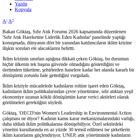
Yazdır
Kopyala
-
+
A
A
Bakan Göktaş, Sıfır Atık Forumu 2026 kapsamında düzenlenen
'Sıfır Atık Hareketine Liderlik Eden Kadınlar' panelinde yaptığı
konuşmada, dünyanın dört bir yanından katılımcıların iklim krizine
ilişkin soruları ele alacaklarını belirtti.
İklim krizinin sınırları aştığına dikkati çeken Göktaş, bu durumun
hiçbir ülkenin tek başına güvende olmadığını gösterdiğini ve
üretimden tüketime, şehirlerden hanelere kadar her alanda kararlı bir
dönüşümü zorunlu hale getirdiğini vurguladı.
İklim kriziyle mücadelede kadınların rolüne işaret eden Göktaş,
kadınların iklim politikalarından çevre yönetimine, sıfır atıktan yeşil
ekonomiye uzanan köklü dönüşümün karar verici aktörleri olarak
görülmeleri gerektiğini söyledi.
Göktaş, 'OECD'nin Women's Leadership in Environmental Action
çalışması ne diyor? Kadının kamu karar mekanizmalarındaki varlığı,
daha iddialı iklim politikalarına dönüşebiliyor. Özel sektördeki
yönetim kurullarında en az yüzde 30 temsil edilmesi ise şirketlerin
iklim kararlarını güçlendiriyor. UNEP, atık yönetiminde kadınların