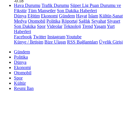
-0.18
Hava Durumu
Trafik Durumu
Süper Lig Puan Durumu ve
Fikstür
Tüm Manşetler
Son Dakika Haberleri
Dünya
Eğitim
Ekonomi
Gündem
Hayat
İslam
Kültür-Sanat
Medya
Otomobil
Politika
Röportaj
Sağlık
Seyahat
Siyaset
Son Dakika
Spor
Videolar
Teknoloji
Trend
Yaşam
Yurt
Haberleri
Facebook
Twitter
Instagram
Youtube
Künye / İletişim
Bize Ulaşın
RSS Bağlantıları
Üyelik Girişi
Gündem
Politika
Dünya
Ekonomi
Otomobil
Spor
Kültür
Resmi İlan