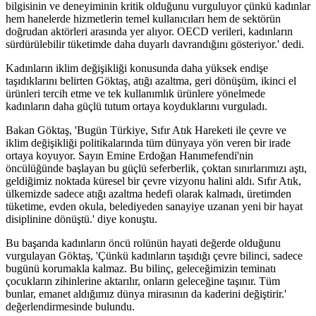
bilgisinin ve deneyiminin kritik olduğunu vurguluyor çünkü kadınlar
hem hanelerde hizmetlerin temel kullanıcıları hem de sektörün
doğrudan aktörleri arasında yer alıyor. OECD verileri, kadınların
sürdürülebilir tüketimde daha duyarlı davrandığını gösteriyor.' dedi.
Kadınların iklim değişikliği konusunda daha yüksek endişe
taşıdıklarını belirten Göktaş, atığı azaltma, geri dönüşüm, ikinci el
ürünleri tercih etme ve tek kullanımlık ürünlere yönelmede
kadınların daha güçlü tutum ortaya koyduklarını vurguladı.
Bakan Göktaş, 'Bugün Türkiye, Sıfır Atık Hareketi ile çevre ve
iklim değişikliği politikalarında tüm dünyaya yön veren bir irade
ortaya koyuyor. Sayın Emine Erdoğan Hanımefendi'nin
öncülüğünde başlayan bu güçlü seferberlik, çoktan sınırlarımızı aştı,
geldiğimiz noktada küresel bir çevre vizyonu halini aldı. Sıfır Atık,
ülkemizde sadece atığı azaltma hedefi olarak kalmadı, üretimden
tüketime, evden okula, belediyeden sanayiye uzanan yeni bir hayat
disiplinine dönüştü.' diye konuştu.
Bu başarıda kadınların öncü rolünün hayati değerde olduğunu
vurgulayan Göktaş, 'Çünkü kadınların taşıdığı çevre bilinci, sadece
bugünü korumakla kalmaz. Bu bilinç, geleceğimizin teminatı
çocukların zihinlerine aktarılır, onların geleceğine taşınır. Tüm
bunlar, emanet aldığımız dünya mirasının da kaderini değiştirir.'
değerlendirmesinde bulundu.