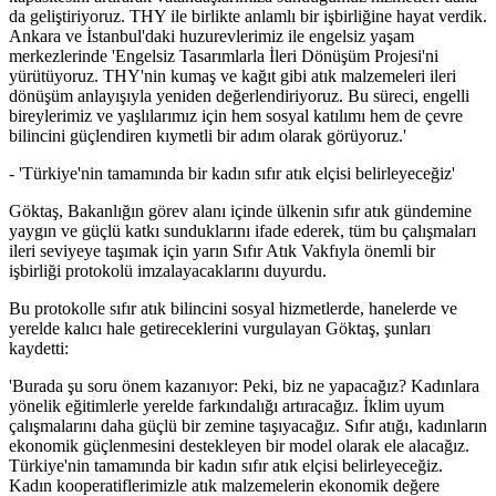
da geliştiriyoruz. THY ile birlikte anlamlı bir işbirliğine hayat verdik.
Ankara ve İstanbul'daki huzurevlerimiz ile engelsiz yaşam
merkezlerinde 'Engelsiz Tasarımlarla İleri Dönüşüm Projesi'ni
yürütüyoruz. THY'nin kumaş ve kağıt gibi atık malzemeleri ileri
dönüşüm anlayışıyla yeniden değerlendiriyoruz. Bu süreci, engelli
bireylerimiz ve yaşlılarımız için hem sosyal katılımı hem de çevre
bilincini güçlendiren kıymetli bir adım olarak görüyoruz.'
- 'Türkiye'nin tamamında bir kadın sıfır atık elçisi belirleyeceğiz'
Göktaş, Bakanlığın görev alanı içinde ülkenin sıfır atık gündemine
yaygın ve güçlü katkı sunduklarını ifade ederek, tüm bu çalışmaları
ileri seviyeye taşımak için yarın Sıfır Atık Vakfıyla önemli bir
işbirliği protokolü imzalayacaklarını duyurdu.
Bu protokolle sıfır atık bilincini sosyal hizmetlerde, hanelerde ve
yerelde kalıcı hale getireceklerini vurgulayan Göktaş, şunları
kaydetti:
'Burada şu soru önem kazanıyor: Peki, biz ne yapacağız? Kadınlara
yönelik eğitimlerle yerelde farkındalığı artıracağız. İklim uyum
çalışmalarını daha güçlü bir zemine taşıyacağız. Sıfır atığı, kadınların
ekonomik güçlenmesini destekleyen bir model olarak ele alacağız.
Türkiye'nin tamamında bir kadın sıfır atık elçisi belirleyeceğiz.
Kadın kooperatiflerimizle atık malzemelerin ekonomik değere