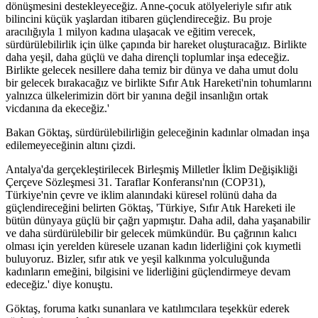
dönüşmesini destekleyeceğiz. Anne-çocuk atölyeleriyle sıfır atık
bilincini küçük yaşlardan itibaren güçlendireceğiz. Bu proje
aracılığıyla 1 milyon kadına ulaşacak ve eğitim verecek,
sürdürülebilirlik için ülke çapında bir hareket oluşturacağız. Birlikte
daha yeşil, daha güçlü ve daha dirençli toplumlar inşa edeceğiz.
Birlikte gelecek nesillere daha temiz bir dünya ve daha umut dolu
bir gelecek bırakacağız ve birlikte Sıfır Atık Hareketi'nin tohumlarını
yalnızca ülkelerimizin dört bir yanına değil insanlığın ortak
vicdanına da ekeceğiz.'
Bakan Göktaş, sürdürülebilirliğin geleceğinin kadınlar olmadan inşa
edilemeyeceğinin altını çizdi.
Antalya'da gerçekleştirilecek Birleşmiş Milletler İklim Değişikliği
Çerçeve Sözleşmesi 31. Taraflar Konferansı'nın (COP31),
Türkiye'nin çevre ve iklim alanındaki küresel rolünü daha da
güçlendireceğini belirten Göktaş, 'Türkiye, Sıfır Atık Hareketi ile
bütün dünyaya güçlü bir çağrı yapmıştır. Daha adil, daha yaşanabilir
ve daha sürdürülebilir bir gelecek mümkündür. Bu çağrının kalıcı
olması için yerelden küresele uzanan kadın liderliğini çok kıymetli
buluyoruz. Bizler, sıfır atık ve yeşil kalkınma yolculuğunda
kadınların emeğini, bilgisini ve liderliğini güçlendirmeye devam
edeceğiz.' diye konuştu.
Göktaş, foruma katkı sunanlara ve katılımcılara teşekkür ederek