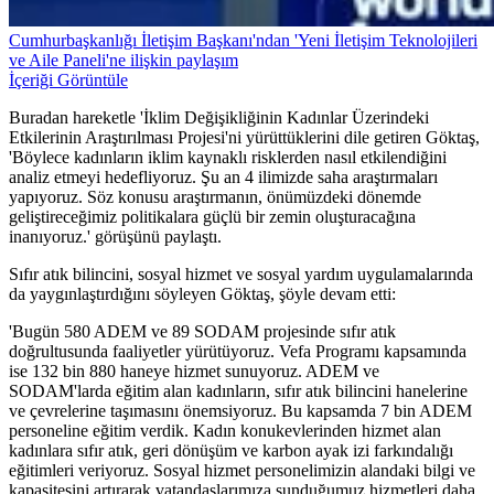
Cumhurbaşkanlığı İletişim Başkanı'ndan 'Yeni İletişim Teknolojileri
ve Aile Paneli'ne ilişkin paylaşım
İçeriği Görüntüle
Buradan hareketle 'İklim Değişikliğinin Kadınlar Üzerindeki
Etkilerinin Araştırılması Projesi'ni yürüttüklerini dile getiren Göktaş,
'Böylece kadınların iklim kaynaklı risklerden nasıl etkilendiğini
analiz etmeyi hedefliyoruz. Şu an 4 ilimizde saha araştırmaları
yapıyoruz. Söz konusu araştırmanın, önümüzdeki dönemde
geliştireceğimiz politikalara güçlü bir zemin oluşturacağına
inanıyoruz.' görüşünü paylaştı.
Sıfır atık bilincini, sosyal hizmet ve sosyal yardım uygulamalarında
da yaygınlaştırdığını söyleyen Göktaş, şöyle devam etti:
'Bugün 580 ADEM ve 89 SODAM projesinde sıfır atık
doğrultusunda faaliyetler yürütüyoruz. Vefa Programı kapsamında
ise 132 bin 880 haneye hizmet sunuyoruz. ADEM ve
SODAM'larda eğitim alan kadınların, sıfır atık bilincini hanelerine
ve çevrelerine taşımasını önemsiyoruz. Bu kapsamda 7 bin ADEM
personeline eğitim verdik. Kadın konukevlerinden hizmet alan
kadınlara sıfır atık, geri dönüşüm ve karbon ayak izi farkındalığı
eğitimleri veriyoruz. Sosyal hizmet personelimizin alandaki bilgi ve
kapasitesini artırarak vatandaşlarımıza sunduğumuz hizmetleri daha