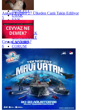
TOKAT
TRABZON
TUNCELİ
Ankara Kedileri 27 Ülkeden Canlı Takip Ediliyor
UŞAK
5
VAN
YALOVA
YOZGAT
ZONGULDAK
ÇANAKKALE
Cevvaz ne demek?
ÇANKIRI
6
ÇORUM
İSTANBUL
İZMİR
ŞANLIURFA
ŞIRNAK