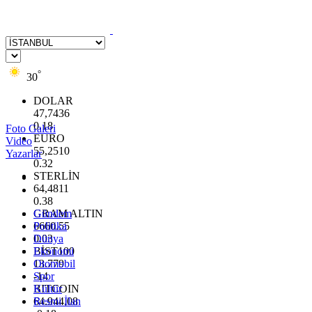
°
30
DOLAR
47,7436
0.18
Foto Galeri
EURO
Video
55,2510
Yazarlar
0.32
STERLİN
64,4811
0.38
GRAM ALTIN
Gündem
6660.55
Politika
0.03
Dünya
BİST100
Ekonomi
13.779
Otomobil
-14
Spor
BITCOIN
Kültür
64.944,08
Resmi İlan