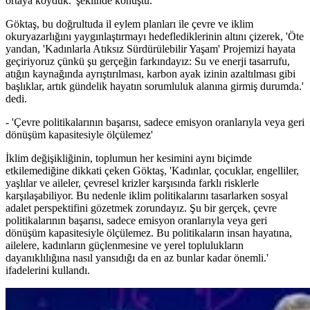
ortaya koyduk.' şeklinde konuştu.
Göktaş, bu doğrultuda il eylem planları ile çevre ve iklim
okuryazarlığını yaygınlaştırmayı hedeflediklerinin altını çizerek, 'Öte
yandan, 'Kadınlarla Atıksız Sürdürülebilir Yaşam' Projemizi hayata
geçiriyoruz çünkü şu gerçeğin farkındayız: Su ve enerji tasarrufu,
atığın kaynağında ayrıştırılması, karbon ayak izinin azaltılması gibi
başlıklar, artık gündelik hayatın sorumluluk alanına girmiş durumda.'
dedi.
- 'Çevre politikalarının başarısı, sadece emisyon oranlarıyla veya geri
dönüşüm kapasitesiyle ölçülemez'
İklim değişikliğinin, toplumun her kesimini aynı biçimde
etkilemediğine dikkati çeken Göktaş, 'Kadınlar, çocuklar, engelliler,
yaşlılar ve aileler, çevresel krizler karşısında farklı risklerle
karşılaşabiliyor. Bu nedenle iklim politikalarını tasarlarken sosyal
adalet perspektifini gözetmek zorundayız. Şu bir gerçek, çevre
politikalarının başarısı, sadece emisyon oranlarıyla veya geri
dönüşüm kapasitesiyle ölçülemez. Bu politikaların insan hayatına,
ailelere, kadınların güçlenmesine ve yerel toplulukların
dayanıklılığına nasıl yansıdığı da en az bunlar kadar önemli.'
ifadelerini kullandı.