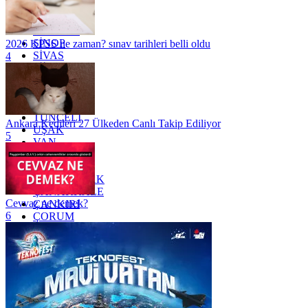
RİZE
SAKARYA
SAMSUN
SİNOP
2026 KPSS ne zaman? sınav tarihleri belli oldu
SİVAS
4
SİİRT
TEKİRDAĞ
TOKAT
TRABZON
TUNCELİ
Ankara Kedileri 27 Ülkeden Canlı Takip Ediliyor
UŞAK
5
VAN
YALOVA
YOZGAT
ZONGULDAK
ÇANAKKALE
Cevvaz ne demek?
ÇANKIRI
6
ÇORUM
İSTANBUL
İZMİR
ŞANLIURFA
ŞIRNAK