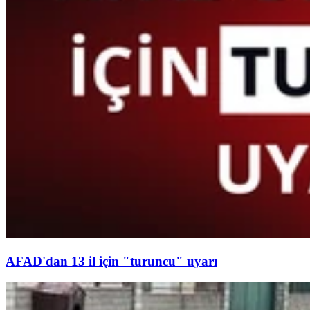
AFAD'dan 13 il için "turuncu" uyarı