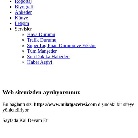
Röportaj
Biyografi
Anketler
Künye
İletişim
Servisler
Hava Durumu
Trafik Durumu
Süper Lig Puan Durumu ve Fikstür
Tüm Manşetler
Son Dakika Haberleri
Haber Arşivi
Web sitemizden ayrılıyorsunuz
Bu bağlantı sizi
https://www.milatgazetesi.com
dışındaki bir siteye
yönlendiriyor.
Sayfada Kal
Devam Et