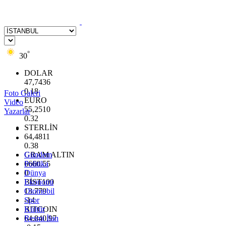
°
30
DOLAR
47,7436
0.18
Foto Galeri
EURO
Video
55,2510
Yazarlar
0.32
STERLİN
64,4811
0.38
GRAM ALTIN
Gündem
6660.55
Politika
0
Dünya
BİST100
Ekonomi
13.779
Otomobil
-14
Spor
BITCOIN
Kültür
64.840,97
Resmi İlan