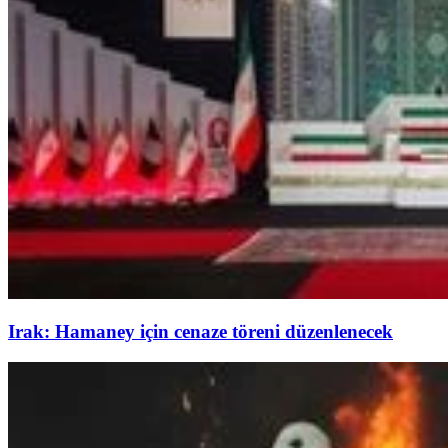
Irak: Hamaney için cenaze töreni düzenlenecek