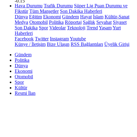
-0.15
Hava Durumu
Trafik Durumu
Süper Lig Puan Durumu ve
Fikstür
Tüm Manşetler
Son Dakika Haberleri
Dünya
Eğitim
Ekonomi
Gündem
Hayat
İslam
Kültür-Sanat
Medya
Otomobil
Politika
Röportaj
Sağlık
Seyahat
Siyaset
Son Dakika
Spor
Videolar
Teknoloji
Trend
Yaşam
Yurt
Haberleri
Facebook
Twitter
Instagram
Youtube
Künye / İletişim
Bize Ulaşın
RSS Bağlantıları
Üyelik Girişi
Gündem
Politika
Dünya
Ekonomi
Otomobil
Spor
Kültür
Resmi İlan