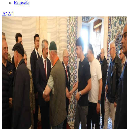
Kopyala
-
+
A
A