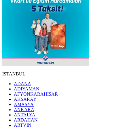
İSTANBUL
ADANA
ADIYAMAN
AFYONKARAHİSAR
AKSARAY
AMASYA
ANKARA
ANTALYA
ARDAHAN
ARTVİN