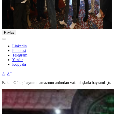
Paylaş
Linkedin
Pinterest
Telegram
Yazdır
Kopyala
-
+
A
A
Bakan Güler, bayram namazının ardından vatandaşlarla bayramlaştı.