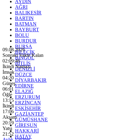
AYDIN
AĞRI
BALIKESİR
BARTIN
BATMAN
BAYBURT
BOLU
BURDUR
BURSA
09.08.2026
BİLECİK
Sonraki Vakte Kalan
BİNGÖL
02:09:45
BİTLİS
İkindi Namazı
DENİZLİ
İmsak
DÜZCE
04:20
DİYARBAKIR
Güneş
EDİRNE
06:01
ELAZIĞ
Öğle
ERZURUM
13:15
ERZİNCAN
İkindi
ESKİŞEHİR
17:06
GAZİANTEP
Akşam
GÜMÜŞHANE
20:19
GİRESUN
Yatsı
HAKKARİ
21:52
HATAY
Aylık Vakitler