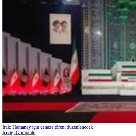
Irak: Hamaney için cenaze töreni düzenlenecek
İçeriği Görüntüle