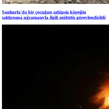
Şanlıurfa'da bir çocuğun sahipsiz köpeğin
saldırısına uğramasıyla ilgili müfettiş görevlendirildi