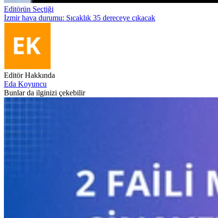
Editörün Seçtiği
İzmir hava durumu: Sıcaklık 35 dereceye çıkacak
Editör Hakkında
Eda Koyuncu
Bunlar da ilginizi çekebilir