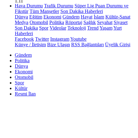
1.11
Hava Durumu
Trafik Durumu
Süper Lig Puan Durumu ve
Fikstür
Tüm Manşetler
Son Dakika Haberleri
Dünya
Eğitim
Ekonomi
Gündem
Hayat
İslam
Kültür-Sanat
Medya
Otomobil
Politika
Röportaj
Sağlık
Seyahat
Siyaset
Son Dakika
Spor
Videolar
Teknoloji
Trend
Yaşam
Yurt
Haberleri
Facebook
Twitter
Instagram
Youtube
Künye / İletişim
Bize Ulaşın
RSS Bağlantıları
Üyelik Girişi
Gündem
Politika
Dünya
Ekonomi
Otomobil
Spor
Kültür
Resmi İlan