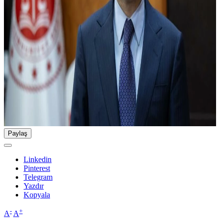
Paylaş
Linkedin
Pinterest
Telegram
Yazdır
Kopyala
-
+
A
A