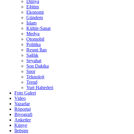
Dünya
Eğitim
Ekonomi
Gündem
İslam
Kültür-Sanat
Medya
Otomobil
Politika
Resmi İlan
Sağlık
Seyahat
Son Dakika
Spor
Teknoloji
Trend
Yurt Haberleri
Foto Galeri
Video
Yazarlar
Röportaj
Biyografi
Anketler
Künye
İletişim