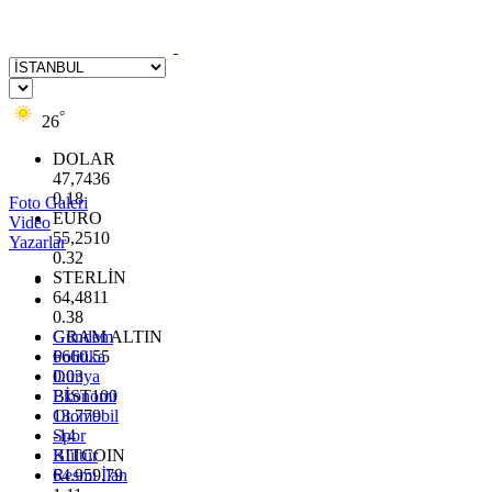
°
26
DOLAR
47,7436
0.18
Foto Galeri
EURO
Video
55,2510
Yazarlar
0.32
STERLİN
64,4811
0.38
GRAM ALTIN
Gündem
6660.55
Politika
0.03
Dünya
BİST100
Ekonomi
13.779
Otomobil
-14
Spor
BITCOIN
Kültür
64.959,79
Resmi İlan