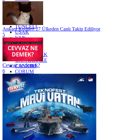
SİİRT
TEKİRDAĞ
TOKAT
TRABZON
TUNCELİ
Ankara Kedileri 27 Ülkeden Canlı Takip Ediliyor
UŞAK
5
VAN
YALOVA
YOZGAT
ZONGULDAK
ÇANAKKALE
Cevvaz ne demek?
ÇANKIRI
6
ÇORUM
İSTANBUL
İZMİR
ŞANLIURFA
ŞIRNAK