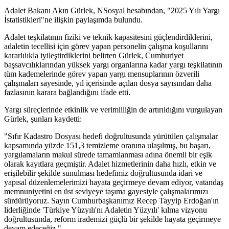
Adalet Bakanı Akın Gürlek, NSosyal hesabından, "2025 Yılı Yargı
İstatistikleri"ne ilişkin paylaşımda bulundu.
Adalet teşkilatının fiziki ve teknik kapasitesini güçlendirdiklerini,
adaletin tecellisi için görev yapan personelin çalışma koşullarını
kararlılıkla iyileştirdiklerini belirten Gürlek, Cumhuriyet
başsavcılıklarından yüksek yargı organlarına kadar yargı teşkilatının
tüm kademelerinde görev yapan yargı mensuplarının özverili
çalışmaları sayesinde, yıl içerisinde açılan dosya sayısından daha
fazlasının karara bağlandığını ifade etti.
Yargı süreçlerinde etkinlik ve verimliliğin de artırıldığını vurgulayan
Gürlek, şunları kaydetti:
"Sıfır Kadastro Dosyası hedefi doğrultusunda yürütülen çalışmalar
kapsamında yüzde 151,3 temizleme oranına ulaşılmış, bu başarı,
yargılamaların makul sürede tamamlanması adına önemli bir eşik
olarak kayıtlara geçmiştir. Adalet hizmetlerinin daha hızlı, etkin ve
erişilebilir şekilde sunulması hedefimiz doğrultusunda idari ve
yapısal düzenlemelerimizi hayata geçirmeye devam ediyor, vatandaş
memnuniyetini en üst seviyeye taşıma gayesiyle çalışmalarımızı
sürdürüyoruz. Sayın Cumhurbaşkanımız Recep Tayyip Erdoğan'ın
liderliğinde 'Türkiye Yüzyılı'nı Adaletin Yüzyılı' kılma vizyonu
doğrultusunda, reform irademizi güçlü bir şekilde hayata geçirmeye
devam edeceğiz."