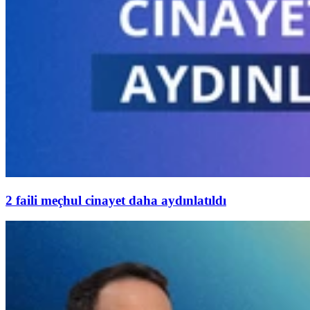
2 faili meçhul cinayet daha aydınlatıldı