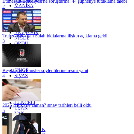
MALATYA
Etimesgut Belediyesi'ne soruşturma: 44 şüpheliye tutuklama talebi
MANİSA
2
MARDİN
MERSİN
MUĞLA
MUŞ
NEVŞEHİR
Trabzonspor'dan Salah iddialarına ilişkin açıklama geldi
NİĞDE
3
ORDU
OSMANİYE
RİZE
SAKARYA
SAMSUN
SİNOP
Beşiktaş'tan transfer söylentilerine resmi yanıt
SİVAS
4
SİİRT
TEKİRDAĞ
TOKAT
TRABZON
TUNCELİ
2026 KPSS ne zaman? sınav tarihleri belli oldu
UŞAK
5
VAN
YALOVA
YOZGAT
ZONGULDAK