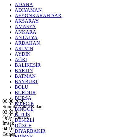
ADANA
ADIYAMAN
AFYONKARAHİSAR
AKSARAY
AMASYA
ANKARA
ANTALYA
ARDAHAN
ARTVİN
AYDIN
AĞRI
BALIKESİR
BARTIN
BATMAN
BAYBURT
BOLU
BURDUR
BURSA
06.08.2026
BİLECİK
Sonraki Vakte Kalan
BİNGÖL
03:33:42
BİTLİS
Öğle Namazı
DENİZLİ
İmsak
DÜZCE
04:16
DİYARBAKIR
Güneş
EDİRNE