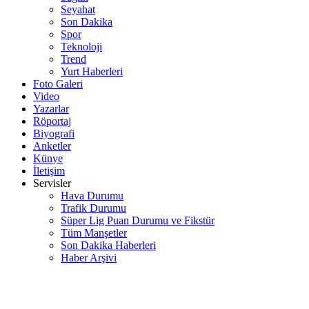
Seyahat
Son Dakika
Spor
Teknoloji
Trend
Yurt Haberleri
Foto Galeri
Video
Yazarlar
Röportaj
Biyografi
Anketler
Künye
İletişim
Servisler
Hava Durumu
Trafik Durumu
Süper Lig Puan Durumu ve Fikstür
Tüm Manşetler
Son Dakika Haberleri
Haber Arşivi