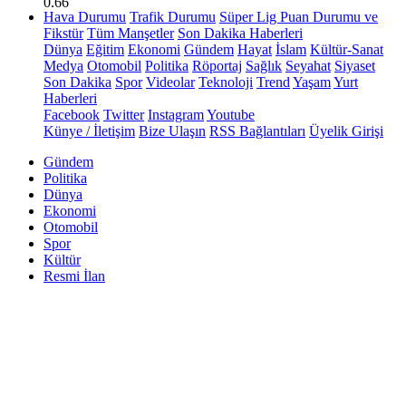
0.66
Hava Durumu
Trafik Durumu
Süper Lig Puan Durumu ve
Fikstür
Tüm Manşetler
Son Dakika Haberleri
Dünya
Eğitim
Ekonomi
Gündem
Hayat
İslam
Kültür-Sanat
Medya
Otomobil
Politika
Röportaj
Sağlık
Seyahat
Siyaset
Son Dakika
Spor
Videolar
Teknoloji
Trend
Yaşam
Yurt
Haberleri
Facebook
Twitter
Instagram
Youtube
Künye / İletişim
Bize Ulaşın
RSS Bağlantıları
Üyelik Girişi
Gündem
Politika
Dünya
Ekonomi
Otomobil
Spor
Kültür
Resmi İlan