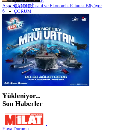
ÇANAKKALE
Aşırı Sıcakların İnsani ve Ekonomik Faturası Büyüyor
ÇANKIRI
6
ÇORUM
İSTANBUL
İZMİR
ŞANLIURFA
ŞIRNAK
Yükleniyor...
Son Haberler
Hava Durumu