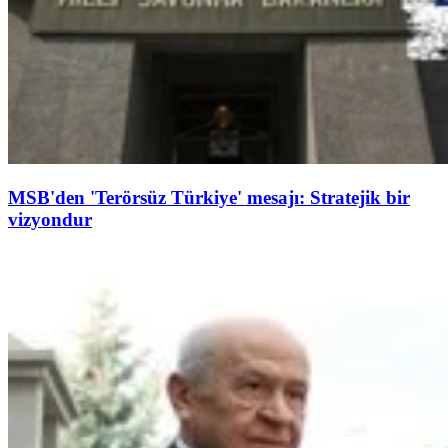
MSB'den 'Terörsüz Türkiye' mesajı: Stratejik bir
vizyondur