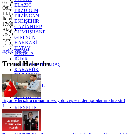
05:58
ELAZIĞ
Öğle
ERZURUM
13:15
ERZİNCAN
İkindi
ESKİŞEHİR
17:08
GAZİANTEP
Akşam
GÜMÜŞHANE
20:23
GİRESUN
Yatsı
HAKKARİ
21:57
HATAY
Aylık Vakitler
ISPARTA
IĞDIR
Trend Haberler
KAHRAMANMARAŞ
KARABÜK
KARAMAN
KARS
KASTAMONU
KAYSERİ
KIRIKKALE
Siyonistleri durdurmanın tek yolu ceplerinden paralarını almaktır!
KIRKLARELİ
1
KIRŞEHİR
KOCAELİ
KONYA
KÜTAHYA
KİLİS