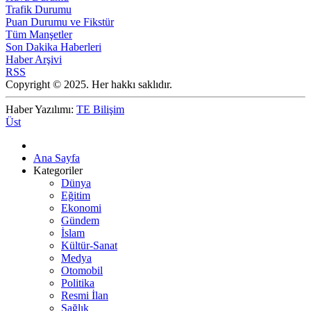
Trafik Durumu
Puan Durumu ve Fikstür
Tüm Manşetler
Son Dakika Haberleri
Haber Arşivi
RSS
Copyright © 2025. Her hakkı saklıdır.
Haber Yazılımı:
TE Bilişim
Üst
Ana Sayfa
Kategoriler
Dünya
Eğitim
Ekonomi
Gündem
İslam
Kültür-Sanat
Medya
Otomobil
Politika
Resmi İlan
Sağlık