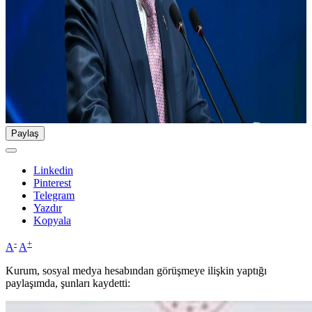
Paylaş
Linkedin
Pinterest
Telegram
Yazdır
Kopyala
-
+
A
A
Kurum, sosyal medya hesabından görüşmeye ilişkin yaptığı
paylaşımda, şunları kaydetti: