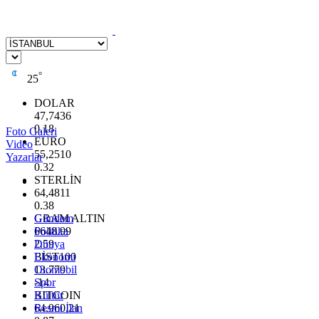
°
25
DOLAR
47,7436
0.18
Foto Galeri
EURO
Video
55,2510
Yazarlar
0.32
STERLİN
64,4811
0.38
GRAM ALTIN
Gündem
6648.99
Politika
2.59
Dünya
BİST100
Ekonomi
13.779
Otomobil
-14
Spor
BITCOIN
Kültür
64.960,21
Resmi İlan