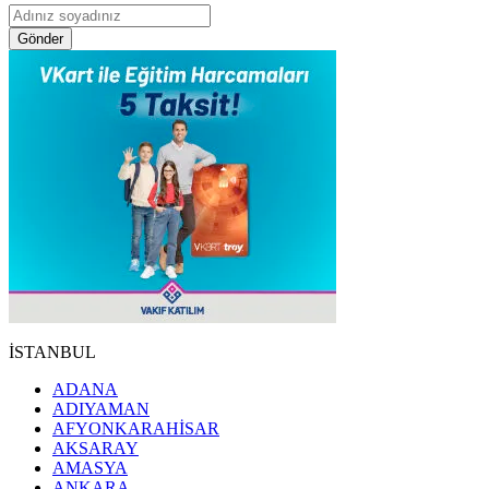
Gönder
İSTANBUL
ADANA
ADIYAMAN
AFYONKARAHİSAR
AKSARAY
AMASYA
ANKARA