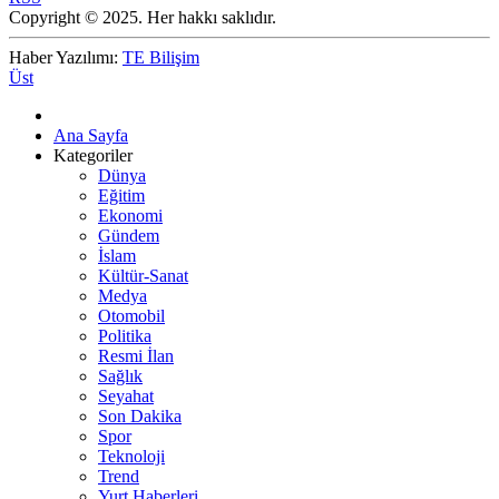
Copyright © 2025. Her hakkı saklıdır.
Haber Yazılımı:
TE Bilişim
Üst
Ana Sayfa
Kategoriler
Dünya
Eğitim
Ekonomi
Gündem
İslam
Kültür-Sanat
Medya
Otomobil
Politika
Resmi İlan
Sağlık
Seyahat
Son Dakika
Spor
Teknoloji
Trend
Yurt Haberleri