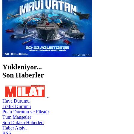
ŞIRNAK
Yükleniyor...
Son Haberler
Hava Durumu
Trafik Durumu
Puan Durumu ve Fikstür
Tüm Manşetler
Son Dakika Haberleri
Haber Arşivi
RSS