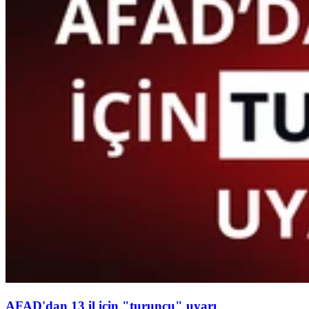
AFAD'dan 13 il için "turuncu" uyarı