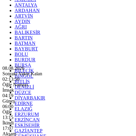
ANTALYA
ARDAHAN
ARTVİN
AYDIN
AĞRI
BALIKESİR
BARTIN
BATMAN
BAYBURT
BOLU
BURDUR
BURSA
08.08.2026
BİLECİK
Sonraki Vakte Kalan
BİNGÖL
02:13:49
BİTLİS
Öğle Namazı
DENİZLİ
İmsak
DÜZCE
04:19
DİYARBAKIR
Güneş
EDİRNE
06:00
ELAZIĞ
Öğle
ERZURUM
13:15
ERZİNCAN
İkindi
ESKİŞEHİR
17:07
GAZİANTEP
Akşam