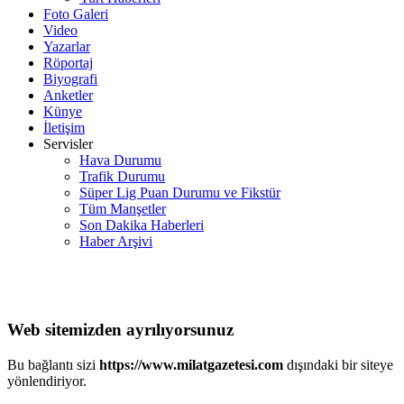
Foto Galeri
Video
Yazarlar
Röportaj
Biyografi
Anketler
Künye
İletişim
Servisler
Hava Durumu
Trafik Durumu
Süper Lig Puan Durumu ve Fikstür
Tüm Manşetler
Son Dakika Haberleri
Haber Arşivi
Web sitemizden ayrılıyorsunuz
Bu bağlantı sizi
https://www.milatgazetesi.com
dışındaki bir siteye
yönlendiriyor.