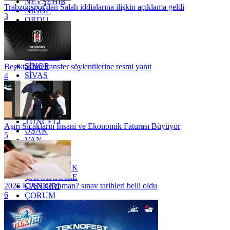
NEVŞEHİR
Trabzonspor'dan Salah iddialarına ilişkin açıklama geldi
NİĞDE
3
ORDU
OSMANİYE
RİZE
SAKARYA
SAMSUN
SİNOP
Beşiktaş'tan transfer söylentilerine resmi yanıt
SİVAS
4
SİİRT
TEKİRDAĞ
TOKAT
TRABZON
TUNCELİ
Aşırı Sıcakların İnsani ve Ekonomik Faturası Büyüyor
UŞAK
5
VAN
YALOVA
YOZGAT
ZONGULDAK
ÇANAKKALE
2026 KPSS ne zaman? sınav tarihleri belli oldu
ÇANKIRI
6
ÇORUM
İSTANBUL
İZMİR
ŞANLIURFA