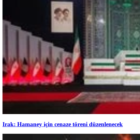
Irak: Hamaney için cenaze töreni düzenlenecek