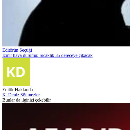
Editörün Seçtiği
İzmir hava durumu: Sıcaklık 35 dereceye çıkacak
Editör Hakkında
K. Deniz Sönmezler
Bunlar da ilginizi çekebilir