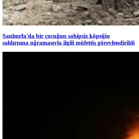
Şanlıurfa'da bir çocuğun sahipsiz köpeğin
saldırısına uğramasıyla ilgili müfettiş görevlendirildi