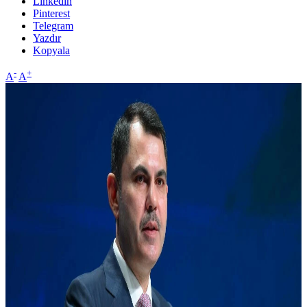
Linkedin
Pinterest
Telegram
Yazdır
Kopyala
-
+
A
A