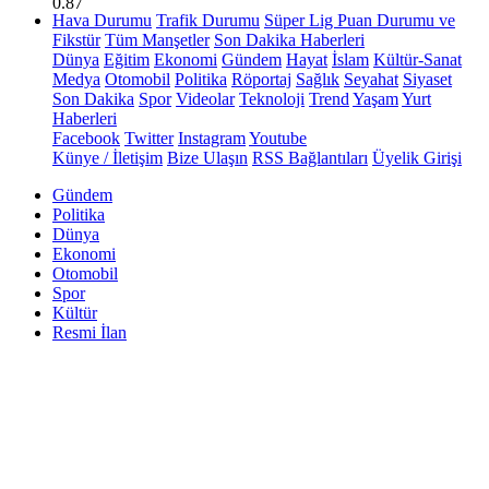
0.87
Hava Durumu
Trafik Durumu
Süper Lig Puan Durumu ve
Fikstür
Tüm Manşetler
Son Dakika Haberleri
Dünya
Eğitim
Ekonomi
Gündem
Hayat
İslam
Kültür-Sanat
Medya
Otomobil
Politika
Röportaj
Sağlık
Seyahat
Siyaset
Son Dakika
Spor
Videolar
Teknoloji
Trend
Yaşam
Yurt
Haberleri
Facebook
Twitter
Instagram
Youtube
Künye / İletişim
Bize Ulaşın
RSS Bağlantıları
Üyelik Girişi
Gündem
Politika
Dünya
Ekonomi
Otomobil
Spor
Kültür
Resmi İlan