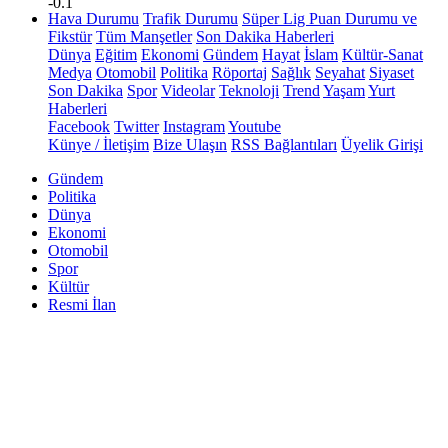
-0.1
Hava Durumu
Trafik Durumu
Süper Lig Puan Durumu ve
Fikstür
Tüm Manşetler
Son Dakika Haberleri
Dünya
Eğitim
Ekonomi
Gündem
Hayat
İslam
Kültür-Sanat
Medya
Otomobil
Politika
Röportaj
Sağlık
Seyahat
Siyaset
Son Dakika
Spor
Videolar
Teknoloji
Trend
Yaşam
Yurt
Haberleri
Facebook
Twitter
Instagram
Youtube
Künye / İletişim
Bize Ulaşın
RSS Bağlantıları
Üyelik Girişi
Gündem
Politika
Dünya
Ekonomi
Otomobil
Spor
Kültür
Resmi İlan