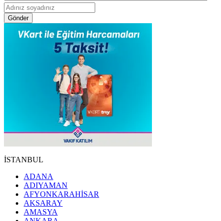
Gönder
İSTANBUL
ADANA
ADIYAMAN
AFYONKARAHİSAR
AKSARAY
AMASYA
ANKARA