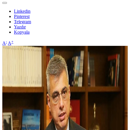
Linkedin
Pinterest
Telegram
Yazdır
Kopyala
-
+
A
A