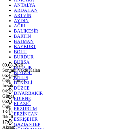
ANTALYA
ARDAHAN
ARTVİN
AYDIN
AĞRI
BALIKESİR
BARTIN
BATMAN
BAYBURT
BOLU
BURDUR
BURSA
09.08.2026
BİLECİK
Sonraki Vakte Kalan
BİNGÖL
06:48:02
BİTLİS
Öğle Namazı
DENİZLİ
İmsak
DÜZCE
04:20
DİYARBAKIR
Güneş
EDİRNE
06:01
ELAZIĞ
Öğle
ERZURUM
13:15
ERZİNCAN
İkindi
ESKİŞEHİR
17:06
GAZİANTEP
Akşam