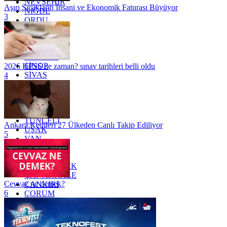
NEVŞEHİR
Aşırı Sıcakların İnsani ve Ekonomik Faturası Büyüyor
NİĞDE
3
ORDU
OSMANİYE
RİZE
SAKARYA
SAMSUN
SİNOP
2026 KPSS ne zaman? sınav tarihleri belli oldu
SİVAS
4
SİİRT
TEKİRDAĞ
TOKAT
TRABZON
TUNCELİ
Ankara Kedileri 27 Ülkeden Canlı Takip Ediliyor
UŞAK
5
VAN
YALOVA
YOZGAT
ZONGULDAK
ÇANAKKALE
Cevvaz ne demek?
ÇANKIRI
6
ÇORUM
İSTANBUL
İZMİR
ŞANLIURFA