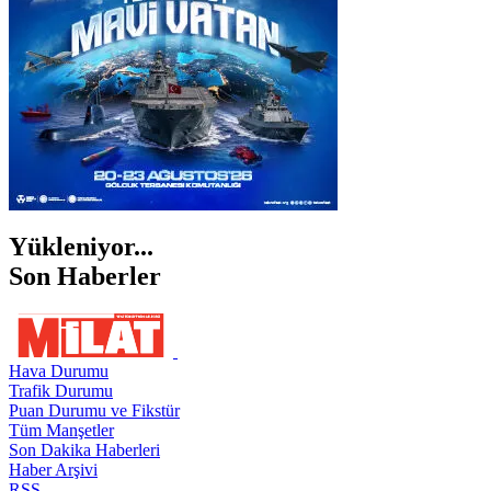
ŞIRNAK
Yükleniyor...
Son Haberler
Hava Durumu
Trafik Durumu
Puan Durumu ve Fikstür
Tüm Manşetler
Son Dakika Haberleri
Haber Arşivi
RSS