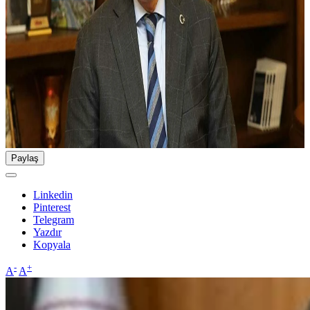
Paylaş
Linkedin
Pinterest
Telegram
Yazdır
Kopyala
-
+
A
A