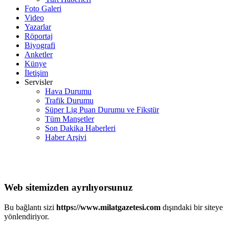
Foto Galeri
Video
Yazarlar
Röportaj
Biyografi
Anketler
Künye
İletişim
Servisler
Hava Durumu
Trafik Durumu
Süper Lig Puan Durumu ve Fikstür
Tüm Manşetler
Son Dakika Haberleri
Haber Arşivi
Web sitemizden ayrılıyorsunuz
Bu bağlantı sizi
https://www.milatgazetesi.com
dışındaki bir siteye
yönlendiriyor.