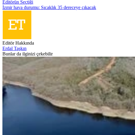
Editörün Seçtiği
İzmir hava durumu: Sıcaklık 35 dereceye çıkacak
Editör Hakkında
Erdal Taşkın
Bunlar da ilginizi çekebilir