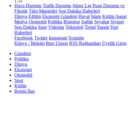
1.11
Hava Durumu
Trafik Durumu
Süper Lig Puan Durumu ve
Fikstür
Tüm Manşetler
Son Dakika Haberleri
Dünya
Eğitim
Ekonomi
Gündem
Hayat
İslam
Kültür-Sanat
Medya
Otomobil
Politika
Röportaj
Sağlık
Seyahat
Siyaset
Son Dakika
Spor
Videolar
Teknoloji
Trend
Yaşam
Yurt
Haberleri
Facebook
Twitter
Instagram
Youtube
Künye / İletişim
Bize Ulaşın
RSS Bağlantıları
Üyelik Girişi
Gündem
Politika
Dünya
Ekonomi
Otomobil
Spor
Kültür
Resmi İlan