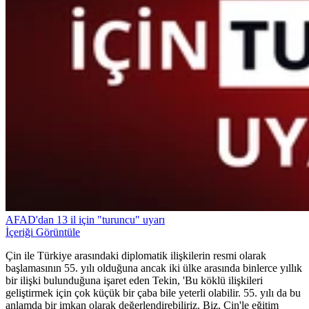
AFAD'dan 13 il için "turuncu" uyarı
İçeriği Görüntüle
Çin ile Türkiye arasındaki diplomatik ilişkilerin resmi olarak
başlamasının 55. yılı olduğuna ancak iki ülke arasında binlerce yıllık
bir ilişki bulunduğuna işaret eden Tekin, 'Bu köklü ilişkileri
geliştirmek için çok küçük bir çaba bile yeterli olabilir. 55. yılı da bu
anlamda bir imkan olarak değerlendirebiliriz. Biz, Çin'le eğitim