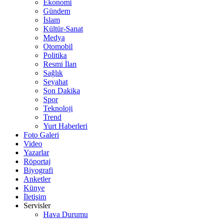
Ekonomi
Gündem
İslam
Kültür-Sanat
Medya
Otomobil
Politika
Resmi İlan
Sağlık
Seyahat
Son Dakika
Spor
Teknoloji
Trend
Yurt Haberleri
Foto Galeri
Video
Yazarlar
Röportaj
Biyografi
Anketler
Künye
İletişim
Servisler
Hava Durumu