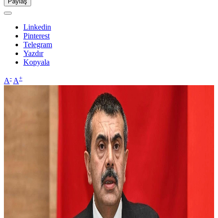
Paylaş
Linkedin
Pinterest
Telegram
Yazdır
Kopyala
-
+
A
A