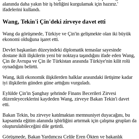
alanında daha yakın bir iş birliğini kurgulamak için hazırız.'
ifadelerini kullandı.
Wang, Tekin'i Çin'deki zirveye davet etti
Wang da görüşmede, Türkiye ve Çin'in gelişmekte olan iki büyük
ekonomi olduğuna işaret etti.
Devlet başkanları düzeyindeki diplomatik temaslar sayesinde
dostane ikili ilişkilerin yeni bir noktaya taşındığını ifade eden Wang,
Çin ile Avrupa ve Çin ile Türkistan arasında Türkiye'nin kilit rolü
oynadığını belirtti.
Wang, ikili ekonomik ilişkilerden halklar arasındaki iletişime kadar
iyi ilişkilerin günden güne arttığını vurguladı.
Eylülde Çin'in Şanghay şehrinde Finans Becerileri Zirvesi
düzenleyeceklerini kaydeden Wang, zirveye Bakan Tekin'i davet
etti.
Bakan Tekin, bu zirveye katılmaktan memnuniyet duyacağını, bu
kapsamda eğitim alanında işbirliğini artırmak için çalışma grupları da
oluşturulabileceğini dile getirdi.
Görüşmede, Bakan Yardımcısı Celile Eren Ökten ve bakanlık