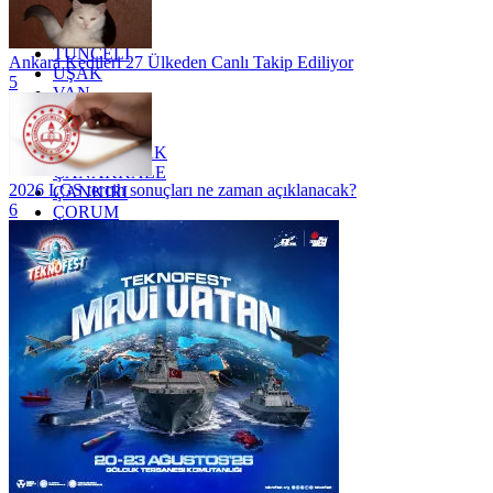
TOKAT
TRABZON
TUNCELİ
Ankara Kedileri 27 Ülkeden Canlı Takip Ediliyor
UŞAK
5
VAN
YALOVA
YOZGAT
ZONGULDAK
ÇANAKKALE
2026 LGS tercih sonuçları ne zaman açıklanacak?
ÇANKIRI
6
ÇORUM
İSTANBUL
İZMİR
ŞANLIURFA
ŞIRNAK