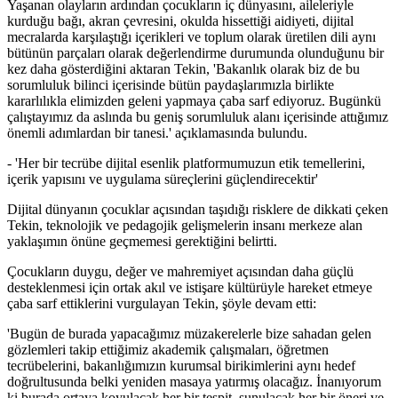
Yaşanan olayların ardından çocukların iç dünyasını, aileleriyle
kurduğu bağı, akran çevresini, okulda hissettiği aidiyeti, dijital
mecralarda karşılaştığı içerikleri ve toplum olarak üretilen dili aynı
bütünün parçaları olarak değerlendirme durumunda olunduğunu bir
kez daha gösterdiğini aktaran Tekin, 'Bakanlık olarak biz de bu
sorumluluk bilinci içerisinde bütün paydaşlarımızla birlikte
kararlılıkla elimizden geleni yapmaya çaba sarf ediyoruz. Bugünkü
çalıştayımız da aslında bu geniş sorumluluk alanı içerisinde attığımız
önemli adımlardan bir tanesi.' açıklamasında bulundu.
- 'Her bir tecrübe dijital esenlik platformumuzun etik temellerini,
içerik yapısını ve uygulama süreçlerini güçlendirecektir'
Dijital dünyanın çocuklar açısından taşıdığı risklere de dikkati çeken
Tekin, teknolojik ve pedagojik gelişmelerin insanı merkeze alan
yaklaşımın önüne geçmemesi gerektiğini belirtti.
Çocukların duygu, değer ve mahremiyet açısından daha güçlü
desteklenmesi için ortak akıl ve istişare kültürüyle hareket etmeye
çaba sarf ettiklerini vurgulayan Tekin, şöyle devam etti:
'Bugün de burada yapacağımız müzakerelerle bize sahadan gelen
gözlemleri takip ettiğimiz akademik çalışmaları, öğretmen
tecrübelerini, bakanlığımızın kurumsal birikimlerini aynı hedef
doğrultusunda belki yeniden masaya yatırmış olacağız. İnanıyorum
ki burada ortaya koyulacak her bir tespit, sunulacak her bir öneri ve