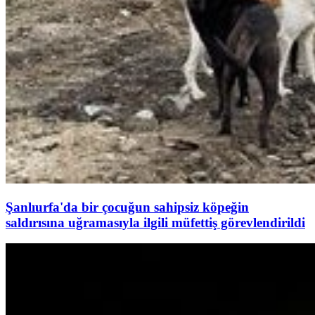
Şanlıurfa'da bir çocuğun sahipsiz köpeğin
saldırısına uğramasıyla ilgili müfettiş görevlendirildi