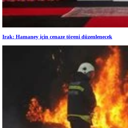
Irak: Hamaney için cenaze töreni düzenlenecek