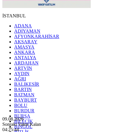
İSTANBUL
ADANA
ADIYAMAN
AFYONKARAHİSAR
AKSARAY
AMASYA
ANKARA
ANTALYA
ARDAHAN
ARTVİN
AYDIN
AĞRI
BALIKESİR
BARTIN
BATMAN
BAYBURT
BOLU
BURDUR
BURSA
09.08.2026
BİLECİK
Sonraki Vakte Kalan
BİNGÖL
04:25:42
BİTLİS