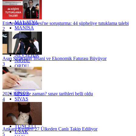
KOCAELİ
KONYA
KÜTAHYA
KİLİS
MALATYA
Etimesgut Belediyesi'ne soruşturma: 44 şüpheliye tutuklama talebi
MANİSA
2
MARDİN
MERSİN
MUĞLA
MUŞ
NEVŞEHİR
Aşırı Sıcakların İnsani ve Ekonomik Faturası Büyüyor
NİĞDE
3
ORDU
OSMANİYE
RİZE
SAKARYA
SAMSUN
SİNOP
2026 KPSS ne zaman? sınav tarihleri belli oldu
SİVAS
4
SİİRT
TEKİRDAĞ
TOKAT
TRABZON
TUNCELİ
Ankara Kedileri 27 Ülkeden Canlı Takip Ediliyor
UŞAK
5