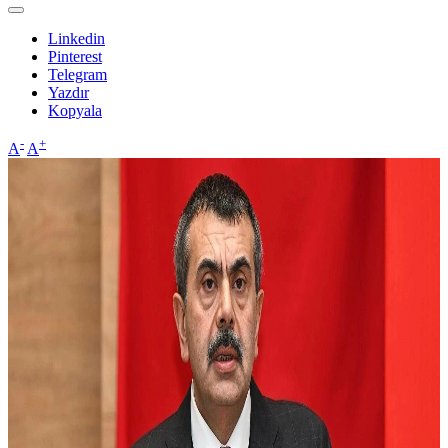
Linkedin
Pinterest
Telegram
Yazdır
Kopyala
-
+
A
A