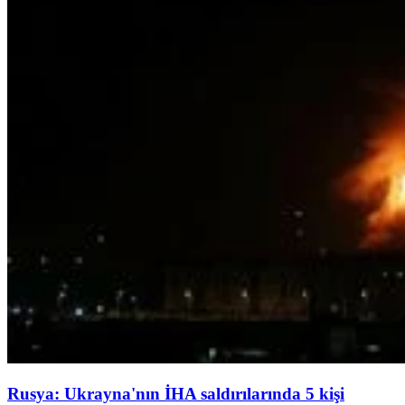
Rusya: Ukrayna'nın İHA saldırılarında 5 kişi