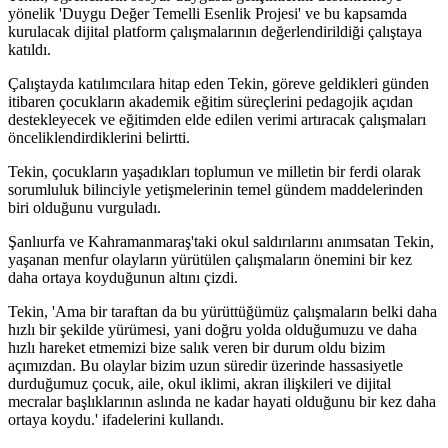
yönelik 'Duygu Değer Temelli Esenlik Projesi' ve bu kapsamda
kurulacak dijital platform çalışmalarının değerlendirildiği çalıştaya
katıldı.
Çalıştayda katılımcılara hitap eden Tekin, göreve geldikleri günden
itibaren çocukların akademik eğitim süreçlerini pedagojik açıdan
destekleyecek ve eğitimden elde edilen verimi artıracak çalışmaları
önceliklendirdiklerini belirtti.
Tekin, çocukların yaşadıkları toplumun ve milletin bir ferdi olarak
sorumluluk bilinciyle yetişmelerinin temel gündem maddelerinden
biri olduğunu vurguladı.
Şanlıurfa ve Kahramanmaraş'taki okul saldırılarını anımsatan Tekin,
yaşanan menfur olayların yürütülen çalışmaların önemini bir kez
daha ortaya koyduğunun altını çizdi.
Tekin, 'Ama bir taraftan da bu yürüttüğümüz çalışmaların belki daha
hızlı bir şekilde yürümesi, yani doğru yolda olduğumuzu ve daha
hızlı hareket etmemizi bize salık veren bir durum oldu bizim
açımızdan. Bu olaylar bizim uzun süredir üzerinde hassasiyetle
durduğumuz çocuk, aile, okul iklimi, akran ilişkileri ve dijital
mecralar başlıklarının aslında ne kadar hayati olduğunu bir kez daha
ortaya koydu.' ifadelerini kullandı.