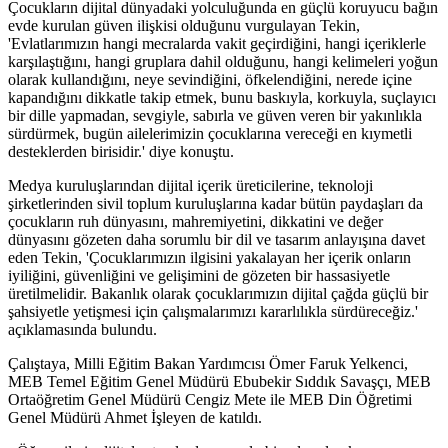
Çocukların dijital dünyadaki yolculuğunda en güçlü koruyucu bağın
evde kurulan güven ilişkisi olduğunu vurgulayan Tekin,
'Evlatlarımızın hangi mecralarda vakit geçirdiğini, hangi içeriklerle
karşılaştığını, hangi gruplara dahil olduğunu, hangi kelimeleri yoğun
olarak kullandığını, neye sevindiğini, öfkelendiğini, nerede içine
kapandığını dikkatle takip etmek, bunu baskıyla, korkuyla, suçlayıcı
bir dille yapmadan, sevgiyle, sabırla ve güven veren bir yakınlıkla
sürdürmek, bugün ailelerimizin çocuklarına vereceği en kıymetli
desteklerden birisidir.' diye konuştu.
Medya kuruluşlarından dijital içerik üreticilerine, teknoloji
şirketlerinden sivil toplum kuruluşlarına kadar bütün paydaşları da
çocukların ruh dünyasını, mahremiyetini, dikkatini ve değer
dünyasını gözeten daha sorumlu bir dil ve tasarım anlayışına davet
eden Tekin, 'Çocuklarımızın ilgisini yakalayan her içerik onların
iyiliğini, güvenliğini ve gelişimini de gözeten bir hassasiyetle
üretilmelidir. Bakanlık olarak çocuklarımızın dijital çağda güçlü bir
şahsiyetle yetişmesi için çalışmalarımızı kararlılıkla sürdüreceğiz.'
açıklamasında bulundu.
Çalıştaya, Milli Eğitim Bakan Yardımcısı Ömer Faruk Yelkenci,
MEB Temel Eğitim Genel Müdürü Ebubekir Sıddık Savaşçı, MEB
Ortaöğretim Genel Müdürü Cengiz Mete ile MEB Din Öğretimi
Genel Müdürü Ahmet İşleyen de katıldı.