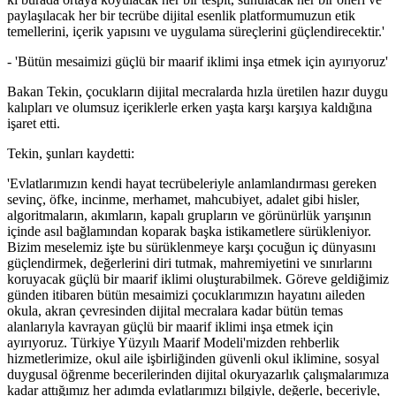
paylaşılacak her bir tecrübe dijital esenlik platformumuzun etik
temellerini, içerik yapısını ve uygulama süreçlerini güçlendirecektir.'
- 'Bütün mesaimizi güçlü bir maarif iklimi inşa etmek için ayırıyoruz'
Bakan Tekin, çocukların dijital mecralarda hızla üretilen hazır duygu
kalıpları ve olumsuz içeriklerle erken yaşta karşı karşıya kaldığına
işaret etti.
Tekin, şunları kaydetti:
'Evlatlarımızın kendi hayat tecrübeleriyle anlamlandırması gereken
sevinç, öfke, incinme, merhamet, mahcubiyet, adalet gibi hisler,
algoritmaların, akımların, kapalı grupların ve görünürlük yarışının
içinde asıl bağlamından koparak başka istikametlere sürükleniyor.
Bizim meselemiz işte bu sürüklenmeye karşı çocuğun iç dünyasını
güçlendirmek, değerlerini diri tutmak, mahremiyetini ve sınırlarını
koruyacak güçlü bir maarif iklimi oluşturabilmek. Göreve geldiğimiz
günden itibaren bütün mesaimizi çocuklarımızın hayatını aileden
okula, akran çevresinden dijital mecralara kadar bütün temas
alanlarıyla kavrayan güçlü bir maarif iklimi inşa etmek için
ayırıyoruz. Türkiye Yüzyılı Maarif Modeli'mizden rehberlik
hizmetlerimize, okul aile işbirliğinden güvenli okul iklimine, sosyal
duygusal öğrenme becerilerinden dijital okuryazarlık çalışmalarımıza
kadar attığımız her adımda evlatlarımızı bilgiyle, değerle, beceriyle,