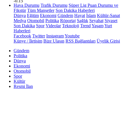
-0.15
Hava Durumu
Trafik Durumu
Süper Lig Puan Durumu ve
Fikstür
Tüm Manşetler
Son Dakika Haberleri
Dünya
Eğitim
Ekonomi
Gündem
Hayat
İslam
Kültür-Sanat
Medya
Otomobil
Politika
Röportaj
Sağlık
Seyahat
Siyaset
Son Dakika
Spor
Videolar
Teknoloji
Trend
Yaşam
Yurt
Haberleri
Facebook
Twitter
Instagram
Youtube
Künye / İletişim
Bize Ulaşın
RSS Bağlantıları
Üyelik Girişi
Gündem
Politika
Dünya
Ekonomi
Otomobil
Spor
Kültür
Resmi İlan