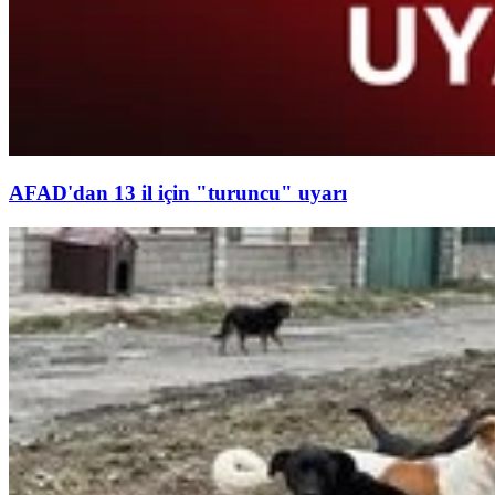
AFAD'dan 13 il için "turuncu" uyarı