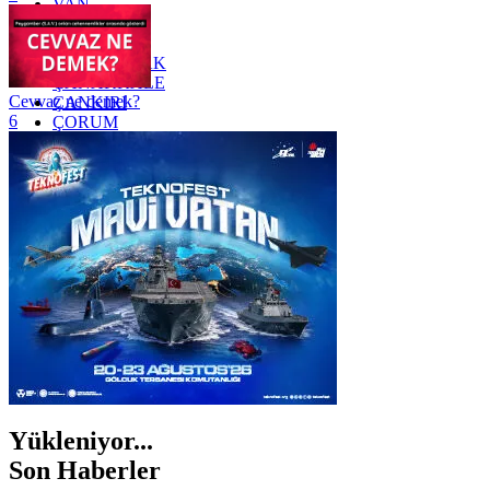
VAN
YALOVA
YOZGAT
ZONGULDAK
ÇANAKKALE
Cevvaz ne demek?
ÇANKIRI
6
ÇORUM
İSTANBUL
İZMİR
ŞANLIURFA
ŞIRNAK
Yükleniyor...
Son Haberler