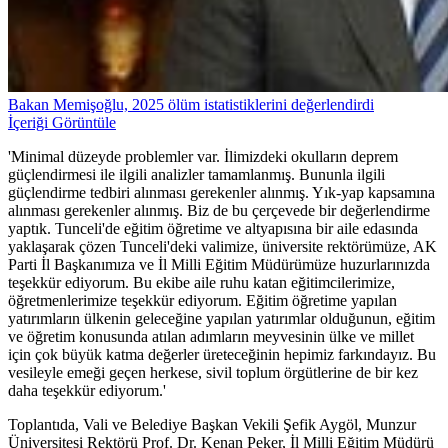
Bakan Memişoğlu, 2025 ölüm istatistiklerini değerlendirdi
İçeriği Görüntüle
'Minimal düzeyde problemler var. İlimizdeki okulların deprem
güçlendirmesi ile ilgili analizler tamamlanmış. Bununla ilgili
güçlendirme tedbiri alınması gerekenler alınmış. Yık-yap kapsamına
alınması gerekenler alınmış. Biz de bu çerçevede bir değerlendirme
yaptık. Tunceli'de eğitim öğretime ve altyapısına bir aile edasında
yaklaşarak çözen Tunceli'deki valimize, üniversite rektörümüze, AK
Parti İl Başkanımıza ve İl Milli Eğitim Müdürümüze huzurlarınızda
teşekkür ediyorum. Bu ekibe aile ruhu katan eğitimcilerimize,
öğretmenlerimize teşekkür ediyorum. Eğitim öğretime yapılan
yatırımların ülkenin geleceğine yapılan yatırımlar olduğunun, eğitim
ve öğretim konusunda atılan adımların meyvesinin ülke ve millet
için çok büyük katma değerler üreteceğinin hepimiz farkındayız. Bu
vesileyle emeği geçen herkese, sivil toplum örgütlerine de bir kez
daha teşekkür ediyorum.'
Toplantıda, Vali ve Belediye Başkan Vekili Şefik Aygöl, Munzur
Üniversitesi Rektörü Prof. Dr. Kenan Peker, İl Milli Eğitim Müdürü