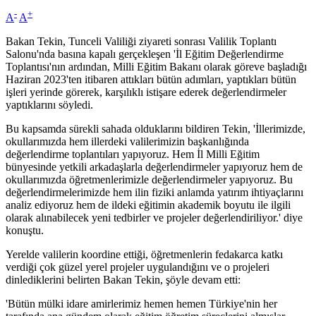
-
+
A
A
Bakan Tekin, Tunceli Valiliği ziyareti sonrası Valilik Toplantı
Salonu'nda basına kapalı gerçekleşen 'İl Eğitim Değerlendirme
Toplantısı'nın ardından, Milli Eğitim Bakanı olarak göreve başladığı
Haziran 2023'ten itibaren attıkları bütün adımları, yaptıkları bütün
işleri yerinde görerek, karşılıklı istişare ederek değerlendirmeler
yaptıklarını söyledi.
Bu kapsamda sürekli sahada olduklarını bildiren Tekin, 'İllerimizde,
okullarımızda hem illerdeki valilerimizin başkanlığında
değerlendirme toplantıları yapıyoruz. Hem İl Milli Eğitim
bünyesinde yetkili arkadaşlarla değerlendirmeler yapıyoruz hem de
okullarımızda öğretmenlerimizle değerlendirmeler yapıyoruz. Bu
değerlendirmelerimizde hem ilin fiziki anlamda yatırım ihtiyaçlarını
analiz ediyoruz hem de ildeki eğitimin akademik boyutu ile ilgili
olarak alınabilecek yeni tedbirler ve projeler değerlendiriliyor.' diye
konuştu.
Yerelde valilerin koordine ettiği, öğretmenlerin fedakarca katkı
verdiği çok güzel yerel projeler uygulandığını ve o projeleri
dinlediklerini belirten Bakan Tekin, şöyle devam etti:
'Bütün mülki idare amirlerimiz hemen hemen Türkiye'nin her