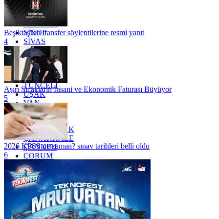
RİZE
SAKARYA
SAMSUN
SİNOP
Beşiktaş'tan transfer söylentilerine resmi yanıt
SİVAS
4
SİİRT
TEKİRDAĞ
TOKAT
TRABZON
TUNCELİ
Aşırı Sıcakların İnsani ve Ekonomik Faturası Büyüyor
UŞAK
5
VAN
YALOVA
YOZGAT
ZONGULDAK
ÇANAKKALE
2026 KPSS ne zaman? sınav tarihleri belli oldu
ÇANKIRI
6
ÇORUM
İSTANBUL
İZMİR
ŞANLIURFA
ŞIRNAK