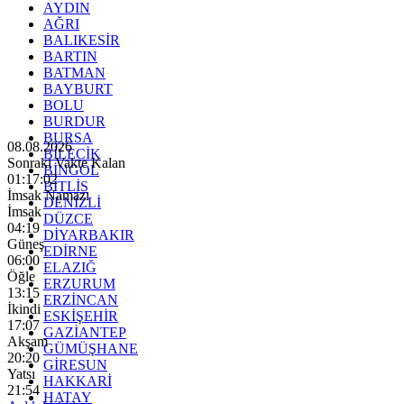
AYDIN
AĞRI
BALIKESİR
BARTIN
BATMAN
BAYBURT
BOLU
BURDUR
BURSA
08.08.2026
BİLECİK
Sonraki Vakte Kalan
BİNGÖL
01:17:00
BİTLİS
İmsak Namazı
DENİZLİ
İmsak
DÜZCE
04:19
DİYARBAKIR
Güneş
EDİRNE
06:00
ELAZIĞ
Öğle
ERZURUM
13:15
ERZİNCAN
İkindi
ESKİŞEHİR
17:07
GAZİANTEP
Akşam
GÜMÜŞHANE
20:20
GİRESUN
Yatsı
HAKKARİ
21:54
HATAY