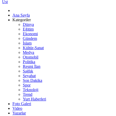
Üst
Ana Sayfa
Kategoriler
Dünya
Eğitim
Ekonomi
Gündem
İslam
Kültür-Sanat
Medya
Otomobil
Politika
Resmi İlan
Sağlık
Seyahat
Son Dakika
Spor
Teknoloji
Trend
Yurt Haberleri
Foto Galeri
Video
Yazarlar