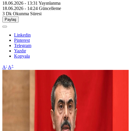
18.06.2026 - 13:31
Yayınlanma
18.06.2026 - 14:24
Güncelleme
3 Dk
Okunma Süresi
Paylaş
Linkedin
Pinterest
Telegram
Yazdır
Kopyala
-
+
A
A