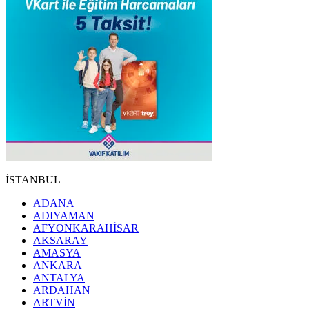
İSTANBUL
ADANA
ADIYAMAN
AFYONKARAHİSAR
AKSARAY
AMASYA
ANKARA
ANTALYA
ARDAHAN
ARTVİN