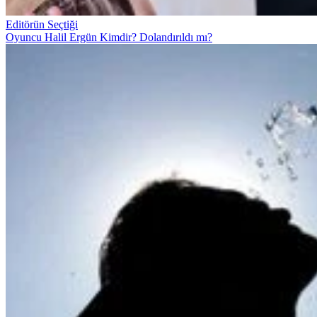
Editörün Seçtiği
Oyuncu Halil Ergün Kimdir? Dolandırıldı mı?