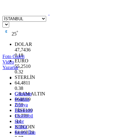
°
25
DOLAR
47,7436
0.18
Foto Galeri
EURO
Video
55,2510
Yazarlar
0.32
STERLİN
64,4811
0.38
GRAM ALTIN
Gündem
6648.99
Politika
2.59
Dünya
BİST100
Ekonomi
13.779
Otomobil
-14
Spor
BITCOIN
Kültür
64.960,21
Resmi İlan