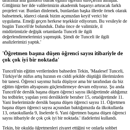
tarafında ana gündem olarak eğitim öğretim süreçlerini almışlar.
Gittiğimiz her ilde valilerimizin akademik başarıyı artıracak farklı
projeleri var. Bunları dinlemek, bunlardan başka illerde örnek olarak
bahsetmek, idareci olarak bizim açımızdan keyif verici bir
uygulama. Emeği geçen herkese teşekkür ediyorum. Bu vesileyle de
bugün Tunceli'de bulunduk. Daha önce de valimizle, il
müdürümüzle değişik ortamlarda Tunceli ile ilgili
değerlendirmelerimizi yapmıştık. Şimdi de Tunceli ile ilgili
analizlerimizi yaptık.'
'Öğretmen başına düşen öğrenci sayısı itibariyle de
çok çok iyi bir noktada'
Tunceli'nin eğitim verilerinden bahseden Tekin, 'Maalesef Tunceli,
Türkiye'de nüfus artış hızının en ciddi şekilde düştüğü illerimizden
bir tanesi. Öğrenci sayımız hızla düşüyor ama bir tarafından da biz
eğitim öğretim altyapısını güçlendirmeye devam ediyoruz. Şu anda
Tunceli'de derslik başına düşen öğrenci sayısı ilköğretimde aldığımız
bu tedbirler, yapılan yeni dersliklerle beraber 15, ortaöğretimde 11.
Yani liselerimizde derslik başına düşen öğrenci sayısı 11. Öğretmen
başına düşen öğrenci sayısı açısından baktığımızda da ilkokullarda
13, ortaokullarda 9, liselerde 6. Yani öğretmen başına düşen öğrenci
sayısı itibariyle de çok çok iyi bir noktada.' ifadelerini kullandı.
Tekin, bir okulda öğretmenleri ziyaret ettiğini ve onlarla sohbet