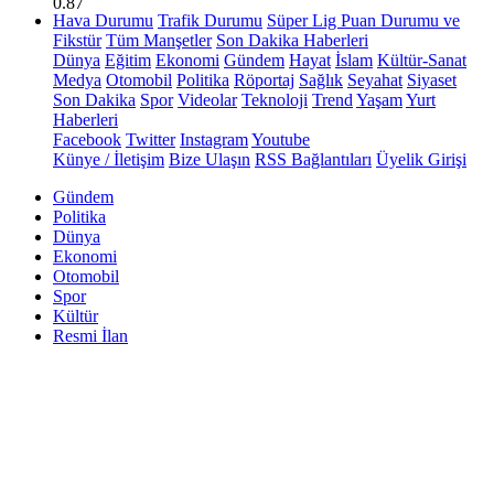
0.87
Hava Durumu
Trafik Durumu
Süper Lig Puan Durumu ve
Fikstür
Tüm Manşetler
Son Dakika Haberleri
Dünya
Eğitim
Ekonomi
Gündem
Hayat
İslam
Kültür-Sanat
Medya
Otomobil
Politika
Röportaj
Sağlık
Seyahat
Siyaset
Son Dakika
Spor
Videolar
Teknoloji
Trend
Yaşam
Yurt
Haberleri
Facebook
Twitter
Instagram
Youtube
Künye / İletişim
Bize Ulaşın
RSS Bağlantıları
Üyelik Girişi
Gündem
Politika
Dünya
Ekonomi
Otomobil
Spor
Kültür
Resmi İlan