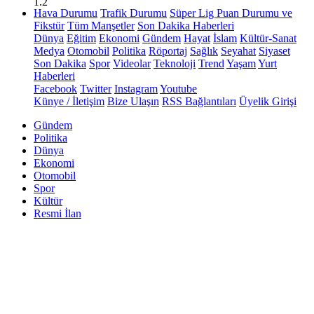
1.2
Hava Durumu
Trafik Durumu
Süper Lig Puan Durumu ve
Fikstür
Tüm Manşetler
Son Dakika Haberleri
Dünya
Eğitim
Ekonomi
Gündem
Hayat
İslam
Kültür-Sanat
Medya
Otomobil
Politika
Röportaj
Sağlık
Seyahat
Siyaset
Son Dakika
Spor
Videolar
Teknoloji
Trend
Yaşam
Yurt
Haberleri
Facebook
Twitter
Instagram
Youtube
Künye / İletişim
Bize Ulaşın
RSS Bağlantıları
Üyelik Girişi
Gündem
Politika
Dünya
Ekonomi
Otomobil
Spor
Kültür
Resmi İlan