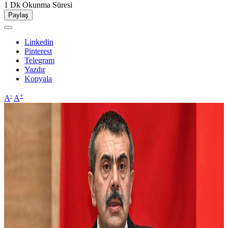
1 Dk
Okunma Süresi
Paylaş
Linkedin
Pinterest
Telegram
Yazdır
Kopyala
-
+
A
A