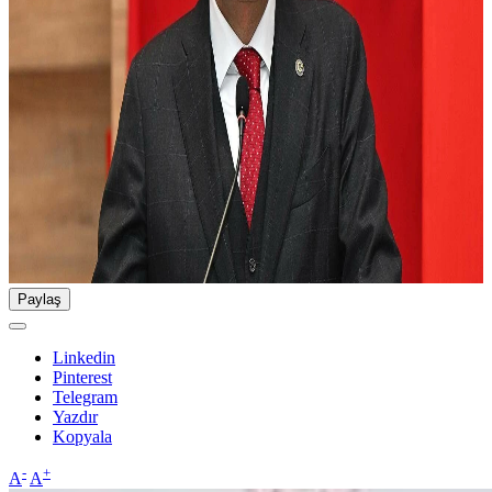
Paylaş
Linkedin
Pinterest
Telegram
Yazdır
Kopyala
-
+
A
A