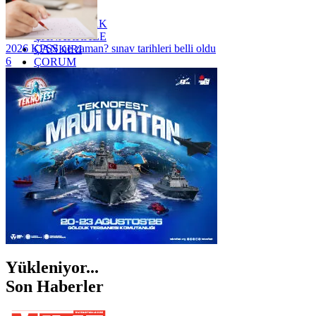
YOZGAT
ZONGULDAK
ÇANAKKALE
2026 KPSS ne zaman? sınav tarihleri belli oldu
ÇANKIRI
6
ÇORUM
İSTANBUL
İZMİR
ŞANLIURFA
ŞIRNAK
Yükleniyor...
Son Haberler