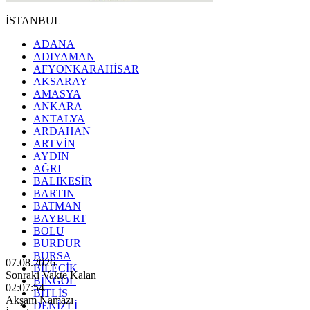
İSTANBUL
ADANA
ADIYAMAN
AFYONKARAHİSAR
AKSARAY
AMASYA
ANKARA
ANTALYA
ARDAHAN
ARTVİN
AYDIN
AĞRI
BALIKESİR
BARTIN
BATMAN
BAYBURT
BOLU
BURDUR
BURSA
07.08.2026
BİLECİK
Sonraki Vakte Kalan
BİNGÖL
02:07:53
BİTLİS
Akşam Namazı
DENİZLİ