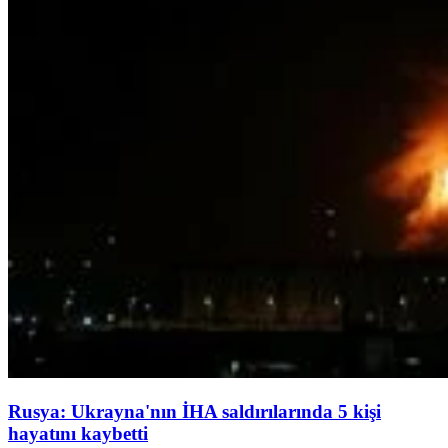
Rusya: Ukrayna'nın İHA saldırılarında 5 kişi
hayatını kaybetti