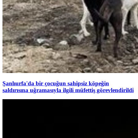
Şanlıurfa'da bir çocuğun sahipsiz köpeğin
saldırısına uğramasıyla ilgili müfettiş görevlendirildi