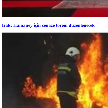
Irak: Hamaney için cenaze töreni düzenlenecek