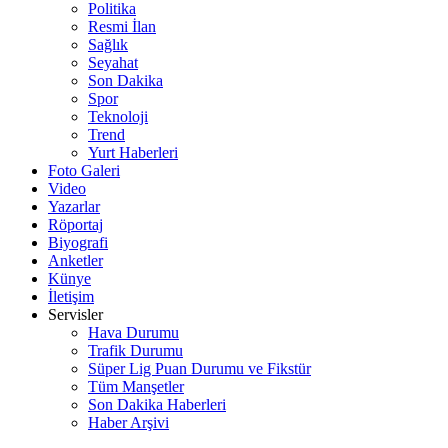
Politika
Resmi İlan
Sağlık
Seyahat
Son Dakika
Spor
Teknoloji
Trend
Yurt Haberleri
Foto Galeri
Video
Yazarlar
Röportaj
Biyografi
Anketler
Künye
İletişim
Servisler
Hava Durumu
Trafik Durumu
Süper Lig Puan Durumu ve Fikstür
Tüm Manşetler
Son Dakika Haberleri
Haber Arşivi