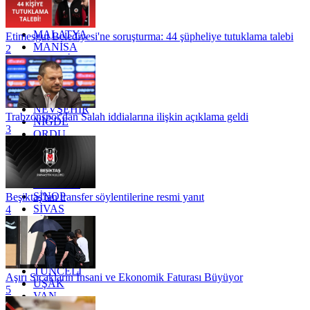
KÜTAHYA
KİLİS
MALATYA
Etimesgut Belediyesi'ne soruşturma: 44 şüpheliye tutuklama talebi
MANİSA
2
MARDİN
MERSİN
MUĞLA
MUŞ
NEVŞEHİR
Trabzonspor'dan Salah iddialarına ilişkin açıklama geldi
NİĞDE
3
ORDU
OSMANİYE
RİZE
SAKARYA
SAMSUN
SİNOP
Beşiktaş'tan transfer söylentilerine resmi yanıt
SİVAS
4
SİİRT
TEKİRDAĞ
TOKAT
TRABZON
TUNCELİ
Aşırı Sıcakların İnsani ve Ekonomik Faturası Büyüyor
UŞAK
5
VAN
YALOVA