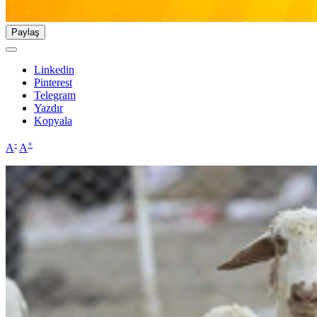
Paylaş
Linkedin
Pinterest
Telegram
Yazdır
Kopyala
-
+
A
A