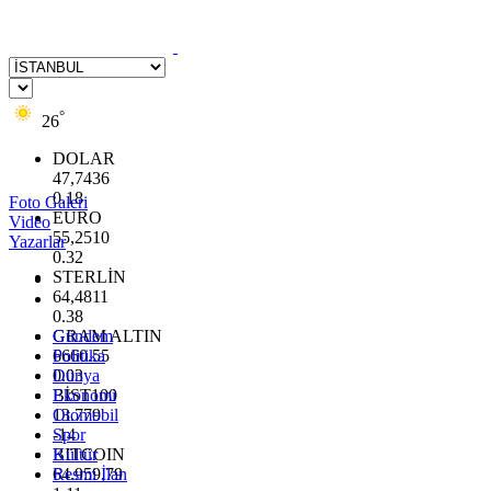
°
26
DOLAR
47,7436
0.18
Foto Galeri
EURO
Video
55,2510
Yazarlar
0.32
STERLİN
64,4811
0.38
GRAM ALTIN
Gündem
6660.55
Politika
0.03
Dünya
BİST100
Ekonomi
13.779
Otomobil
-14
Spor
BITCOIN
Kültür
64.959,79
Resmi İlan