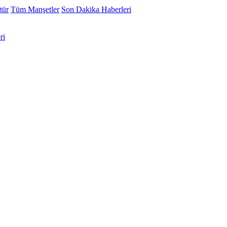
tür
Tüm Manşetler
Son Dakika Haberleri
ri