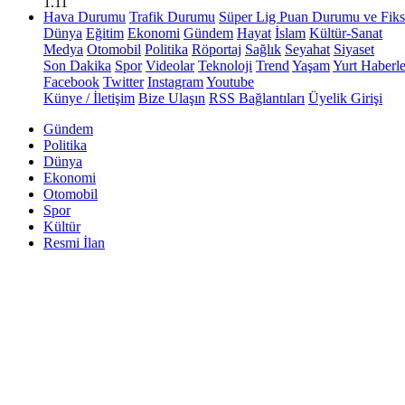
1.11
Hava Durumu
Trafik Durumu
Süper Lig Puan Durumu ve Fiks
Dünya
Eğitim
Ekonomi
Gündem
Hayat
İslam
Kültür-Sanat
Medya
Otomobil
Politika
Röportaj
Sağlık
Seyahat
Siyaset
Son Dakika
Spor
Videolar
Teknoloji
Trend
Yaşam
Yurt Haberle
Facebook
Twitter
Instagram
Youtube
Künye / İletişim
Bize Ulaşın
RSS Bağlantıları
Üyelik Girişi
Gündem
Politika
Dünya
Ekonomi
Otomobil
Spor
Kültür
Resmi İlan