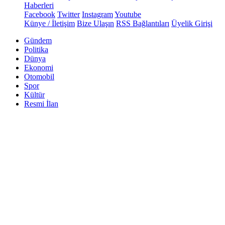
Haberleri
Facebook
Twitter
Instagram
Youtube
Künye / İletişim
Bize Ulaşın
RSS Bağlantıları
Üyelik Girişi
Gündem
Politika
Dünya
Ekonomi
Otomobil
Spor
Kültür
Resmi İlan