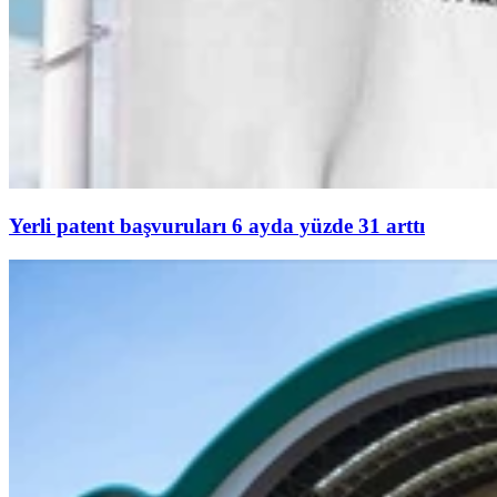
Yerli patent başvuruları 6 ayda yüzde 31 arttı