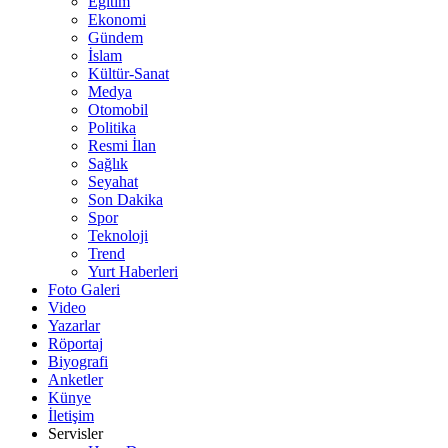
Eğitim
Ekonomi
Gündem
İslam
Kültür-Sanat
Medya
Otomobil
Politika
Resmi İlan
Sağlık
Seyahat
Son Dakika
Spor
Teknoloji
Trend
Yurt Haberleri
Foto Galeri
Video
Yazarlar
Röportaj
Biyografi
Anketler
Künye
İletişim
Servisler