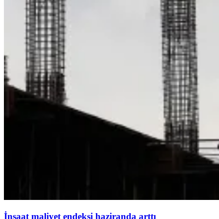
İnşaat maliyet endeksi haziranda arttı