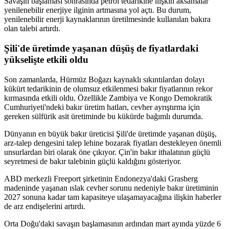
Savaşın başlaması sonrasında petrol tedarikine ilişkin aksamalar
yenilenebilir enerjiye ilginin artmasına yol açtı. Bu durum,
yenilenebilir enerji kaynaklarının üretilmesinde kullanılan bakıra
olan talebi artırdı.
Şili'de üretimde yaşanan düşüş de fiyatlardaki
yükselişte etkili oldu
Son zamanlarda, Hürmüz Boğazı kaynaklı sıkıntılardan dolayı
kükürt tedarikinin de olumsuz etkilenmesi bakır fiyatlarının rekor
kırmasında etkili oldu. Özellikle Zambiya ve Kongo Demokratik
Cumhuriyeti'ndeki bakır üretim hatları, cevher ayrıştırma için
gereken sülfürik asit üretiminde bu kükürde bağımlı durumda.
Dünyanın en büyük bakır üreticisi Şili'de üretimde yaşanan düşüş,
arz-talep dengesini talep lehine bozarak fiyatları destekleyen önemli
unsurlardan biri olarak öne çıkıyor. Çin'in bakır ithalatının güçlü
seyretmesi de bakır talebinin güçlü kaldığını gösteriyor.
ABD merkezli Freeport şirketinin Endonezya'daki Grasberg
madeninde yaşanan ıslak cevher sorunu nedeniyle bakır üretiminin
2027 sonuna kadar tam kapasiteye ulaşamayacağına ilişkin haberler
de arz endişelerini artırdı.
Orta Doğu'daki savaşın başlamasının ardından mart ayında yüzde 6