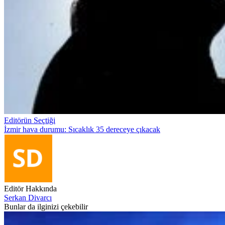
Editörün Seçtiği
İzmir hava durumu: Sıcaklık 35 dereceye çıkacak
Editör Hakkında
Serkan Divarcı
Bunlar da ilginizi çekebilir