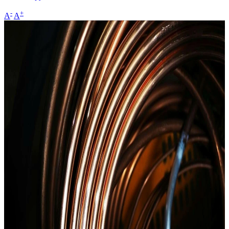
-
+
A
A