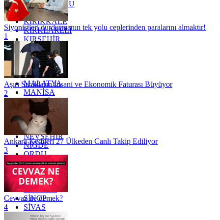
KASTAMONU
KAYSERİ
KIRIKKALE
Siyonistleri durdurmanın tek yolu ceplerinden paralarını almaktır!
KIRKLARELİ
1
KIRŞEHİR
KOCAELİ
KONYA
KÜTAHYA
KİLİS
MALATYA
Aşırı Sıcakların İnsani ve Ekonomik Faturası Büyüyor
MANİSA
2
MARDİN
MERSİN
MUĞLA
MUŞ
NEVŞEHİR
Ankara Kedileri 27 Ülkeden Canlı Takip Ediliyor
NİĞDE
3
ORDU
OSMANİYE
RİZE
SAKARYA
SAMSUN
SİNOP
Cevvaz ne demek?
SİVAS
4
SİİRT