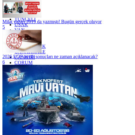
TEKİRDAĞ
TOKAT
TRABZON
TUNCELİ
Milat yazarı 2019 da yazmıştı! Bugün gerçek oluyor
UŞAK
5
VAN
YALOVA
YOZGAT
ZONGULDAK
ÇANAKKALE
2026 LGS tercih sonuçları ne zaman açıklanacak?
ÇANKIRI
6
ÇORUM
İSTANBUL
İZMİR
ŞANLIURFA
ŞIRNAK