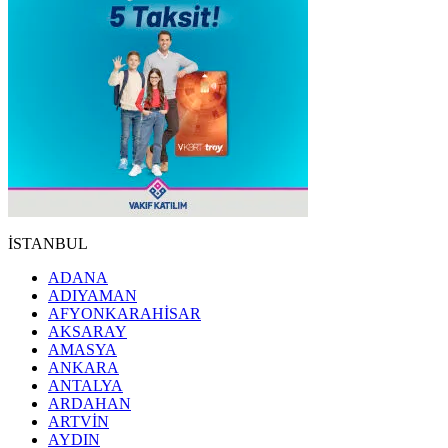
İSTANBUL
ADANA
ADIYAMAN
AFYONKARAHİSAR
AKSARAY
AMASYA
ANKARA
ANTALYA
ARDAHAN
ARTVİN
AYDIN