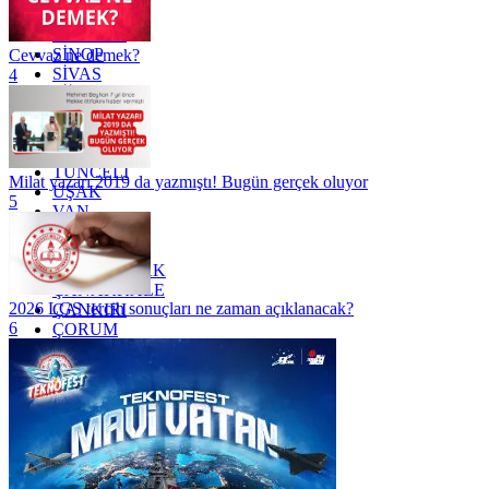
SAKARYA
SAMSUN
SİNOP
Cevvaz ne demek?
SİVAS
4
SİİRT
TEKİRDAĞ
TOKAT
TRABZON
TUNCELİ
Milat yazarı 2019 da yazmıştı! Bugün gerçek oluyor
UŞAK
5
VAN
YALOVA
YOZGAT
ZONGULDAK
ÇANAKKALE
2026 LGS tercih sonuçları ne zaman açıklanacak?
ÇANKIRI
6
ÇORUM
İSTANBUL
İZMİR
ŞANLIURFA
ŞIRNAK