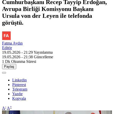
Cumhurbaşkanı Recep Tayyip Erdoğan,
Avrupa Birliği Komisyonu Başkanı
Ursula von der Leyen ile telefonda
görüştü.
Fatma Aydın
Editör
19.05.2026 - 21:29
Yayınlanma
19.05.2026 - 21:38
Güncelleme
1 Dk
Okunma Süresi
Paylaş
Linkedin
Pinterest
Telegram
Yazdır
Kopyala
-
+
A
A