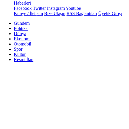
Haberleri
Facebook
Twitter
Instagram
Youtube
Künye / İletişim
Bize Ulaşın
RSS Bağlantıları
Üyelik Girişi
Gündem
Politika
Dünya
Ekonomi
Otomobil
Spor
Kültür
Resmi İlan