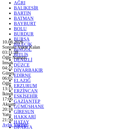
AĞRI
BALIKESİR
BARTIN
BATMAN
BAYBURT
BOLU
BURDUR
BURSA
10.08.2026
BİLECİK
Sonraki Vakte Kalan
BİNGÖL
03:11:36
BİTLİS
Öğle Namazı
DENİZLİ
İmsak
DÜZCE
04:22
DİYARBAKIR
Güneş
EDİRNE
06:02
ELAZIĞ
Öğle
ERZURUM
13:15
ERZİNCAN
İkindi
ESKİŞEHİR
17:06
GAZİANTEP
Akşam
GÜMÜŞHANE
20:18
GİRESUN
Yatsı
HAKKARİ
21:50
HATAY
Aylık Vakitler
ISPARTA