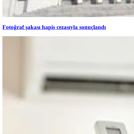
Fotoğraf şakası hapis cezasıyla sonuçlandı