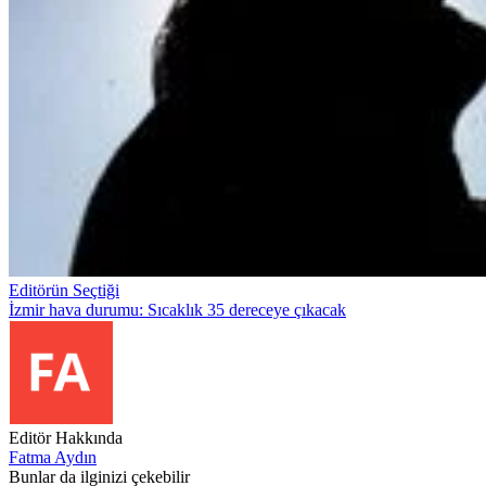
Editörün Seçtiği
İzmir hava durumu: Sıcaklık 35 dereceye çıkacak
Editör Hakkında
Fatma Aydın
Bunlar da ilginizi çekebilir