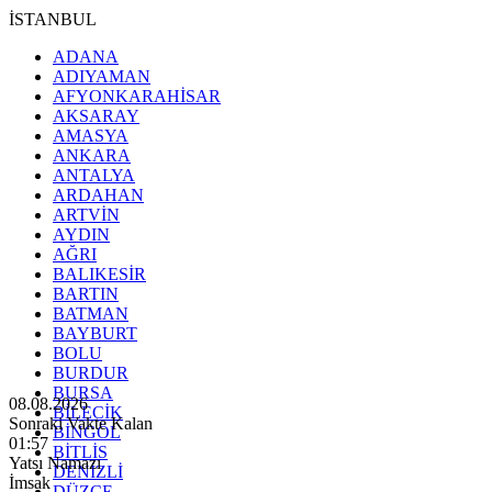
İSTANBUL
ADANA
ADIYAMAN
AFYONKARAHİSAR
AKSARAY
AMASYA
ANKARA
ANTALYA
ARDAHAN
ARTVİN
AYDIN
AĞRI
BALIKESİR
BARTIN
BATMAN
BAYBURT
BOLU
BURDUR
BURSA
08.08.2026
BİLECİK
Sonraki Vakte Kalan
BİNGÖL
01:55
BİTLİS
Yatsı Namazı
DENİZLİ
İmsak
DÜZCE