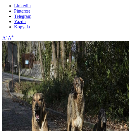
Linkedin
Pinterest
Telegram
Yazdır
Kopyala
-
+
A
A