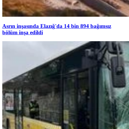
Asrın inşasında Elazığ'da 14 bin 894 bağımsız
bölüm inşa edildi