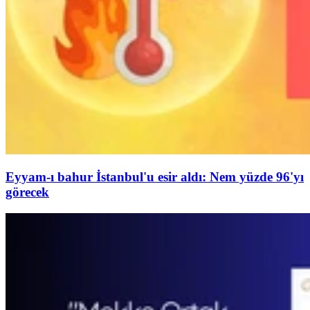
Eyyam-ı bahur İstanbul'u esir aldı: Nem yüzde 96'yı
görecek