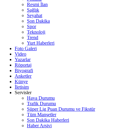
Resmi İlan
Sağlık
Seyahat
Son Dakika
Spor
Teknoloji
Trend
Yurt Haberleri
Foto Galeri
Video
Yazarlar
Röportaj
Biyografi
Anketler
Künye
İletişim
Servisler
Hava Durumu
Trafik Durumu
Süper Lig Puan Durumu ve Fikstür
Tüm Manşetler
Son Dakika Haberleri
Haber Arşivi