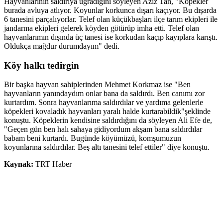
Hayvanlarının saldırıya uğradığını söyleyen Aziz Tan, "Köpekler
burada avluya atlıyor. Koyunlar korkunca dışarı kaçıyor. Bu dışarda
6 tanesini parçalıyorlar. Telef olan küçükbaşları ilçe tarım ekipleri ile
jandarma ekipleri gelerek köyden götürüp imha etti. Telef olan
hayvanlarımın dışında üç tanesi ise korkudan kaçıp kayıplara karıştı.
Oldukça mağdur durumdayım" dedi.
Köy halkı tedirgin
Bir başka hayvan sahiplerinden Mehmet Korkmaz ise "Ben
hayvanların yanındaydım onlar bana da saldırdı. Ben canımı zor
kurtardım. Sonra hayvanlarıma saldırdılar ve yardıma gelenlerle
köpekleri kovaladık hayvanları yaralı halde kurtarabildik"şeklinde
konuştu. Köpeklerin kendisine saldırdığını da söyleyen Ali Efe de,
"Geçen gün ben halı sahaya gidiyordum akşam bana saldırdılar
babam beni kurtardı. Bugünde köyümüzü, komşumuzun
koyunlarına saldırdılar. Beş altı tanesini telef ettiler" diye konuştu.
Kaynak:
TRT Haber