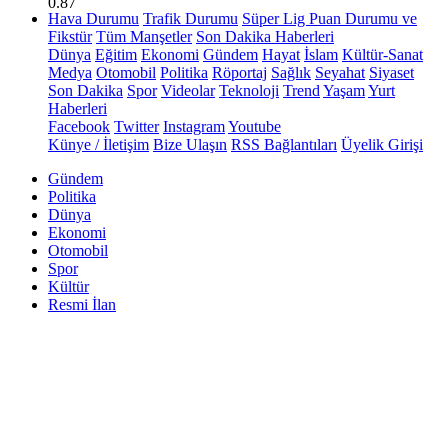
0.87
Hava Durumu
Trafik Durumu
Süper Lig Puan Durumu ve
Fikstür
Tüm Manşetler
Son Dakika Haberleri
Dünya
Eğitim
Ekonomi
Gündem
Hayat
İslam
Kültür-Sanat
Medya
Otomobil
Politika
Röportaj
Sağlık
Seyahat
Siyaset
Son Dakika
Spor
Videolar
Teknoloji
Trend
Yaşam
Yurt
Haberleri
Facebook
Twitter
Instagram
Youtube
Künye / İletişim
Bize Ulaşın
RSS Bağlantıları
Üyelik Girişi
Gündem
Politika
Dünya
Ekonomi
Otomobil
Spor
Kültür
Resmi İlan