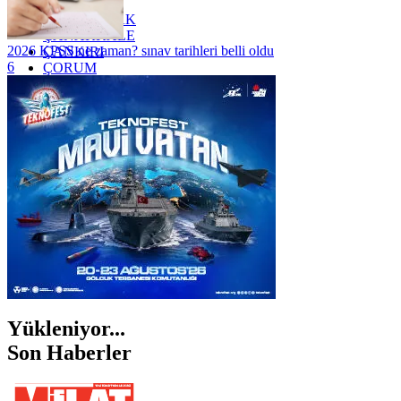
YOZGAT
ZONGULDAK
ÇANAKKALE
2026 KPSS ne zaman? sınav tarihleri belli oldu
ÇANKIRI
6
ÇORUM
İSTANBUL
İZMİR
ŞANLIURFA
ŞIRNAK
Yükleniyor...
Son Haberler