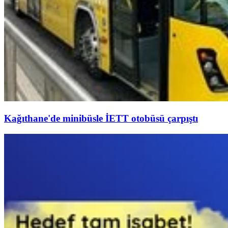
Kağıthane'de minibüsle İETT otobüsü çarpıştı