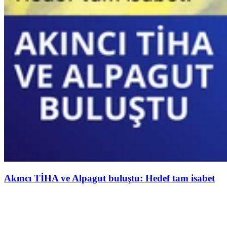
Akıncı TİHA ve Alpagut buluştu: Hedef tam isabet