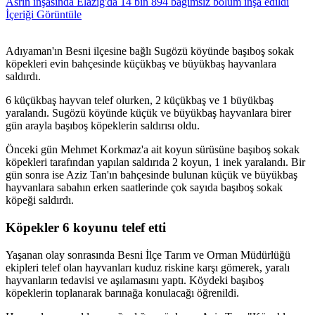
Asrın inşasında Elazığ'da 14 bin 894 bağımsız bölüm inşa edildi
İçeriği Görüntüle
Adıyaman'ın Besni ilçesine bağlı Sugözü köyünde başıboş sokak
köpekleri evin bahçesinde küçükbaş ve büyükbaş hayvanlara
saldırdı.
6 küçükbaş hayvan telef olurken, 2 küçükbaş ve 1 büyükbaş
yaralandı. Sugözü köyünde küçük ve büyükbaş hayvanlara birer
gün arayla başıboş köpeklerin saldırısı oldu.
Önceki gün Mehmet Korkmaz'a ait koyun sürüsüne başıboş sokak
köpekleri tarafından yapılan saldırıda 2 koyun, 1 inek yaralandı. Bir
gün sonra ise Aziz Tan'ın bahçesinde bulunan küçük ve büyükbaş
hayvanlara sabahın erken saatlerinde çok sayıda başıboş sokak
köpeği saldırdı.
Köpekler 6 koyunu telef etti
Yaşanan olay sonrasında Besni İlçe Tarım ve Orman Müdürlüğü
ekipleri telef olan hayvanları kuduz riskine karşı gömerek, yaralı
hayvanların tedavisi ve aşılamasını yaptı. Köydeki başıboş
köpeklerin toplanarak barınağa konulacağı öğrenildi.