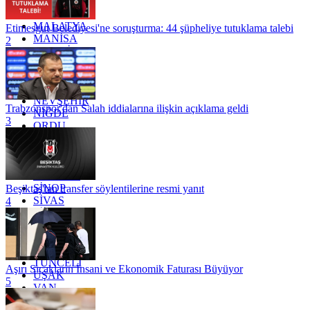
KÜTAHYA
KİLİS
MALATYA
Etimesgut Belediyesi'ne soruşturma: 44 şüpheliye tutuklama talebi
MANİSA
2
MARDİN
MERSİN
MUĞLA
MUŞ
NEVŞEHİR
Trabzonspor'dan Salah iddialarına ilişkin açıklama geldi
NİĞDE
3
ORDU
OSMANİYE
RİZE
SAKARYA
SAMSUN
SİNOP
Beşiktaş'tan transfer söylentilerine resmi yanıt
SİVAS
4
SİİRT
TEKİRDAĞ
TOKAT
TRABZON
TUNCELİ
Aşırı Sıcakların İnsani ve Ekonomik Faturası Büyüyor
UŞAK
5
VAN
YALOVA