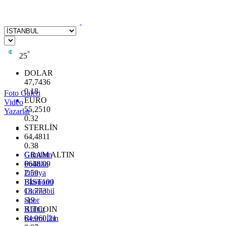
°
25
DOLAR
47,7436
0.18
Foto Galeri
EURO
Video
55,2510
Yazarlar
0.32
STERLİN
64,4811
0.38
GRAM ALTIN
Gündem
6648.99
Politika
2.59
Dünya
BİST100
Ekonomi
13.773
Otomobil
-19
Spor
BITCOIN
Kültür
64.960,21
Resmi İlan