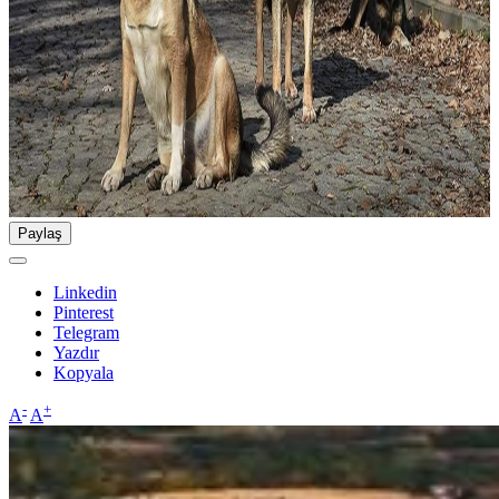
Paylaş
Linkedin
Pinterest
Telegram
Yazdır
Kopyala
-
+
A
A