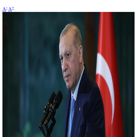
-
+
A
A