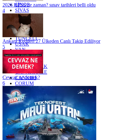
SİNOP
2026 KPSS ne zaman? sınav tarihleri belli oldu
SİVAS
4
SİİRT
TEKİRDAĞ
TOKAT
TRABZON
TUNCELİ
Ankara Kedileri 27 Ülkeden Canlı Takip Ediliyor
UŞAK
5
VAN
YALOVA
YOZGAT
ZONGULDAK
ÇANAKKALE
Cevvaz ne demek?
ÇANKIRI
6
ÇORUM
İSTANBUL
İZMİR
ŞANLIURFA
ŞIRNAK