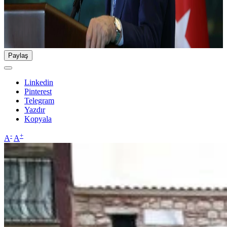
Paylaş
Linkedin
Pinterest
Telegram
Yazdır
Kopyala
-
+
A
A