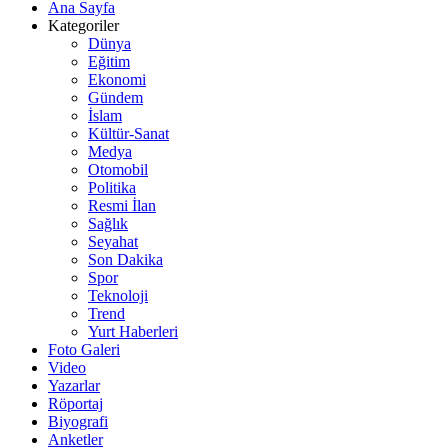
Ana Sayfa
Kategoriler
Dünya
Eğitim
Ekonomi
Gündem
İslam
Kültür-Sanat
Medya
Otomobil
Politika
Resmi İlan
Sağlık
Seyahat
Son Dakika
Spor
Teknoloji
Trend
Yurt Haberleri
Foto Galeri
Video
Yazarlar
Röportaj
Biyografi
Anketler