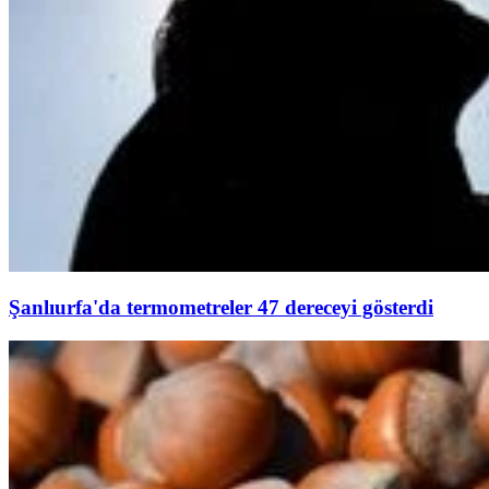
Şanlıurfa'da termometreler 47 dereceyi gösterdi