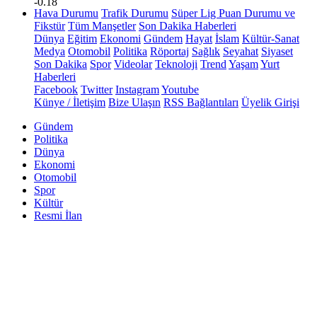
-0.18
Hava Durumu
Trafik Durumu
Süper Lig Puan Durumu ve
Fikstür
Tüm Manşetler
Son Dakika Haberleri
Dünya
Eğitim
Ekonomi
Gündem
Hayat
İslam
Kültür-Sanat
Medya
Otomobil
Politika
Röportaj
Sağlık
Seyahat
Siyaset
Son Dakika
Spor
Videolar
Teknoloji
Trend
Yaşam
Yurt
Haberleri
Facebook
Twitter
Instagram
Youtube
Künye / İletişim
Bize Ulaşın
RSS Bağlantıları
Üyelik Girişi
Gündem
Politika
Dünya
Ekonomi
Otomobil
Spor
Kültür
Resmi İlan