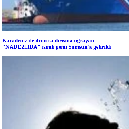
Karadeniz'de dron saldırısına uğrayan
"NADEZHDA" isimli gemi Samsun'a getirildi