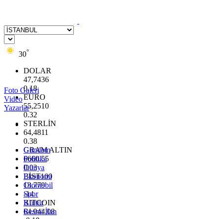
°
30
DOLAR
47,7436
0.18
Foto Galeri
EURO
Video
55,2510
Yazarlar
0.32
STERLİN
64,4811
0.38
GRAM ALTIN
Gündem
6660.55
Politika
0.03
Dünya
BİST100
Ekonomi
13.779
Otomobil
-14
Spor
BITCOIN
Kültür
64.944,08
Resmi İlan