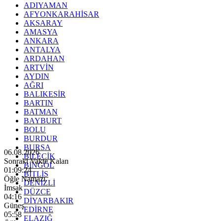
ADIYAMAN
AFYONKARAHİSAR
AKSARAY
AMASYA
ANKARA
ANTALYA
ARDAHAN
ARTVİN
AYDIN
AĞRI
BALIKESİR
BARTIN
BATMAN
BAYBURT
BOLU
BURDUR
BURSA
06.08.2026
BİLECİK
Sonraki Vakte Kalan
BİNGÖL
01:09:22
BİTLİS
Öğle Namazı
DENİZLİ
İmsak
DÜZCE
04:16
DİYARBAKIR
Güneş
EDİRNE
05:58
ELAZIĞ