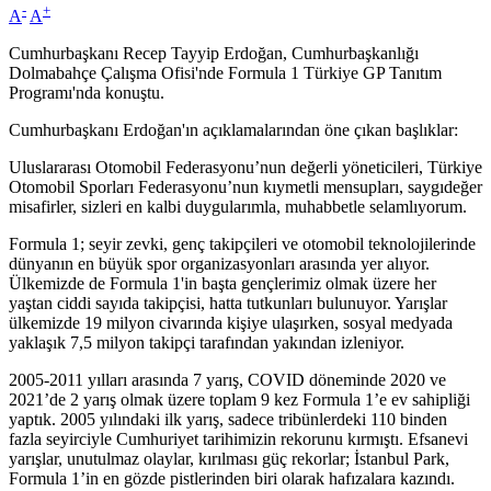
-
+
A
A
Cumhurbaşkanı Recep Tayyip Erdoğan, Cumhurbaşkanlığı
Dolmabahçe Çalışma Ofisi'nde Formula 1 Türkiye GP Tanıtım
Programı'nda konuştu.
Cumhurbaşkanı Erdoğan'ın açıklamalarından öne çıkan başlıklar:
Uluslararası Otomobil Federasyonu’nun değerli yöneticileri, Türkiye
Otomobil Sporları Federasyonu’nun kıymetli mensupları, saygıdeğer
misafirler, sizleri en kalbi duygularımla, muhabbetle selamlıyorum.
Formula 1; seyir zevki, genç takipçileri ve otomobil teknolojilerinde
dünyanın en büyük spor organizasyonları arasında yer alıyor.
Ülkemizde de Formula 1'in başta gençlerimiz olmak üzere her
yaştan ciddi sayıda takipçisi, hatta tutkunları bulunuyor. Yarışlar
ülkemizde 19 milyon civarında kişiye ulaşırken, sosyal medyada
yaklaşık 7,5 milyon takipçi tarafından yakından izleniyor.
2005-2011 yılları arasında 7 yarış, COVID döneminde 2020 ve
2021’de 2 yarış olmak üzere toplam 9 kez Formula 1’e ev sahipliği
yaptık. 2005 yılındaki ilk yarış, sadece tribünlerdeki 110 binden
fazla seyirciyle Cumhuriyet tarihimizin rekorunu kırmıştı. Efsanevi
yarışlar, unutulmaz olaylar, kırılması güç rekorlar; İstanbul Park,
Formula 1’in en gözde pistlerinden biri olarak hafızalara kazındı.