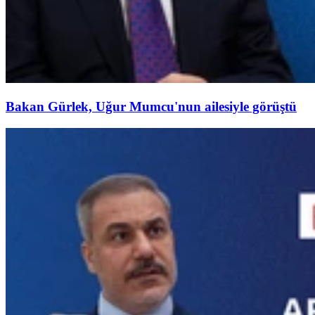
Bakan Gürlek, Uğur Mumcu'nun ailesiyle görüştü