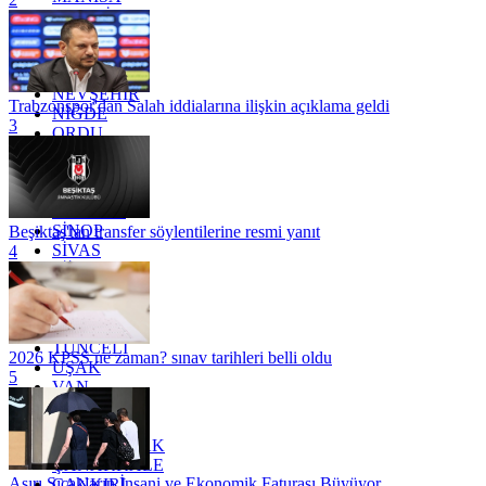
MARDİN
MERSİN
MUĞLA
MUŞ
NEVŞEHİR
Trabzonspor'dan Salah iddialarına ilişkin açıklama geldi
NİĞDE
3
ORDU
OSMANİYE
RİZE
SAKARYA
SAMSUN
SİNOP
Beşiktaş'tan transfer söylentilerine resmi yanıt
SİVAS
4
SİİRT
TEKİRDAĞ
TOKAT
TRABZON
TUNCELİ
2026 KPSS ne zaman? sınav tarihleri belli oldu
UŞAK
5
VAN
YALOVA
YOZGAT
ZONGULDAK
ÇANAKKALE
Aşırı Sıcakların İnsani ve Ekonomik Faturası Büyüyor
ÇANKIRI