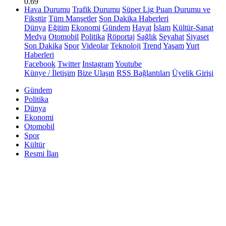
0.69
Hava Durumu
Trafik Durumu
Süper Lig Puan Durumu ve
Fikstür
Tüm Manşetler
Son Dakika Haberleri
Dünya
Eğitim
Ekonomi
Gündem
Hayat
İslam
Kültür-Sanat
Medya
Otomobil
Politika
Röportaj
Sağlık
Seyahat
Siyaset
Son Dakika
Spor
Videolar
Teknoloji
Trend
Yaşam
Yurt
Haberleri
Facebook
Twitter
Instagram
Youtube
Künye / İletişim
Bize Ulaşın
RSS Bağlantıları
Üyelik Girişi
Gündem
Politika
Dünya
Ekonomi
Otomobil
Spor
Kültür
Resmi İlan