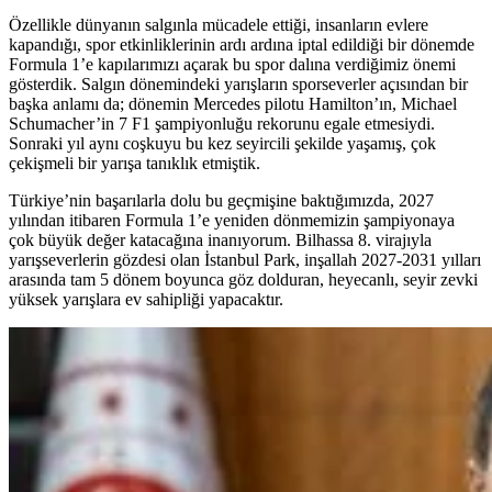
Özellikle dünyanın salgınla mücadele ettiği, insanların evlere
kapandığı, spor etkinliklerinin ardı ardına iptal edildiği bir dönemde
Formula 1’e kapılarımızı açarak bu spor dalına verdiğimiz önemi
gösterdik. Salgın dönemindeki yarışların sporseverler açısından bir
başka anlamı da; dönemin Mercedes pilotu Hamilton’ın, Michael
Schumacher’in 7 F1 şampiyonluğu rekorunu egale etmesiydi.
Sonraki yıl aynı coşkuyu bu kez seyircili şekilde yaşamış, çok
çekişmeli bir yarışa tanıklık etmiştik.
Türkiye’nin başarılarla dolu bu geçmişine baktığımızda, 2027
yılından itibaren Formula 1’e yeniden dönmemizin şampiyonaya
çok büyük değer katacağına inanıyorum. Bilhassa 8. virajıyla
yarışseverlerin gözdesi olan İstanbul Park, inşallah 2027-2031 yılları
arasında tam 5 dönem boyunca göz dolduran, heyecanlı, seyir zevki
yüksek yarışlara ev sahipliği yapacaktır.