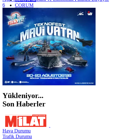
6
ÇORUM
İSTANBUL
İZMİR
ŞANLIURFA
ŞIRNAK
Yükleniyor...
Son Haberler
Hava Durumu
Trafik Durumu