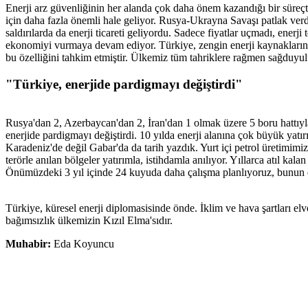
Enerji arz güvenliğinin her alanda çok daha önem kazandığı bir süreç
için daha fazla önemli hale geliyor. Rusya-Ukrayna Savaşı patlak verdi
saldırılarda da enerji ticareti geliyordu. Sadece fiyatlar uçmadı, enerji t
ekonomiyi vurmaya devam ediyor. Türkiye, zengin enerji kaynaklarına
bu özelliğini tahkim etmiştir. Ülkemiz tüm tahriklere rağmen sağduyulu 
"Türkiye, enerjide pardigmayı değiştirdi"
Rusya'dan 2, Azerbaycan'dan 2, İran'dan 1 olmak üzere 5 boru hattıyl
enerjide pardigmayı değiştirdi. 10 yılda enerji alanına çok büyük ya
Karadeniz'de değil Gabar'da da tarih yazdık. Yurt içi petrol üretimim
terörle anılan bölgeler yatırımla, istihdamla anılıyor. Yıllarca atıl kal
Önümüzdeki 3 yıl içinde 24 kuyuda daha çalışma planlıyoruz, bunun d
Türkiye, küresel enerji diplomasisinde önde. İklim ve hava şartları 
bağımsızlık ülkemizin Kızıl Elma'sıdır.
Muhabir:
Eda Koyuncu