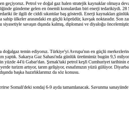
ten geçiyoruz. Petrol ve doğal gaz halen stratejik kaynaklar olmaya de
ğinde gündeme gelen en önemli konulardan biri enerji tedarikiydi. 28 Şu
edariki ile ilgili de ciddi sıkıntılar baş gösterdi. Enerji kaynakları günlük
 sahip ülkeler arasındaki en güçlü köprüdür, kavşak noktasıdır. Son z
siyasetiyle savaşın dışında kalmış, diplomasi ve diyaloğu öncelemiştir, 
a doğalgaz temin ediyoruz. Türkiye'yi Avrupa'nın en güçlü merkezlerinde
tırım yaptık. Sakarya Gaz Sahası'nda günlük üretimimiz bugün 9,5 milyo
izin yüzde 44'ü Gabar'dan. Şırnak'taki petrol keşfi Cumhuriyet tarihini
an yerde turizm artıyor, tarım gelişiyor, esnafımızın yüzü gülüyor. Diyarba
ışında başka hazırlıklarımız da söz konusu.
elverirse Somali'deki sondaj 6-9 ayda tamamlanacak. Savunma sanayiinde