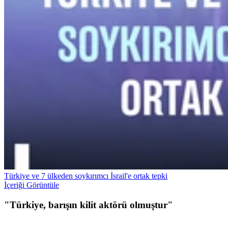
Türkiye ve 7 ülkeden soykırımcı İsrail'e ortak tepki
İçeriği Görüntüle
"Türkiye, barışın kilit aktörü olmuştur"