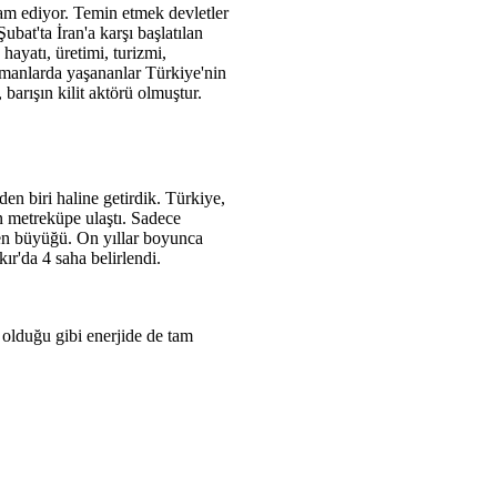
vam ediyor. Temin etmek devletler
bat'ta İran'a karşı başlatılan
 hayatı, üretimi, turizmi,
amanlarda yaşananlar Türkiye'nin
barışın kilit aktörü olmuştur.
n biri haline getirdik. Türkiye,
n metreküpe ulaştı. Sadece
n en büyüğü. On yıllar boyunca
kır'da 4 saha belirlendi.
 olduğu gibi enerjide de tam