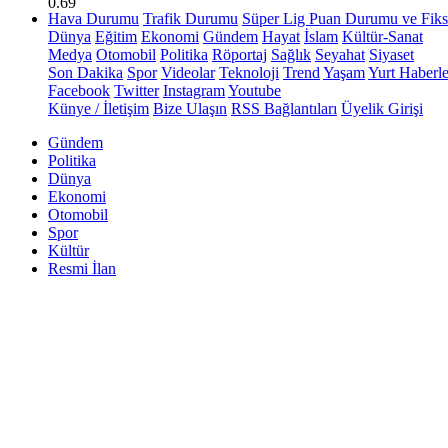
0.69
Hava Durumu
Trafik Durumu
Süper Lig Puan Durumu ve Fiks
Dünya
Eğitim
Ekonomi
Gündem
Hayat
İslam
Kültür-Sanat
Medya
Otomobil
Politika
Röportaj
Sağlık
Seyahat
Siyaset
Son Dakika
Spor
Videolar
Teknoloji
Trend
Yaşam
Yurt Haberle
Facebook
Twitter
Instagram
Youtube
Künye / İletişim
Bize Ulaşın
RSS Bağlantıları
Üyelik Girişi
Gündem
Politika
Dünya
Ekonomi
Otomobil
Spor
Kültür
Resmi İlan