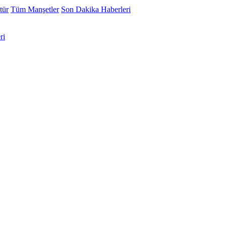
tür
Tüm Manşetler
Son Dakika Haberleri
ri