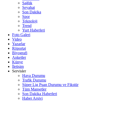
Sağlık
Seyahat
Son Dakika
Spor
Teknoloji
Trend
Yurt Haberleri
Foto Galeri
Video
Yazarlar
Röportaj
Biyografi
Anketler
Künye
İletişim
Servisler
Hava Durumu
Trafik Durumu
Süper Lig Puan Durumu ve Fikstür
Tüm Manşetler
Son Dakika Haberleri
Haber Arşivi