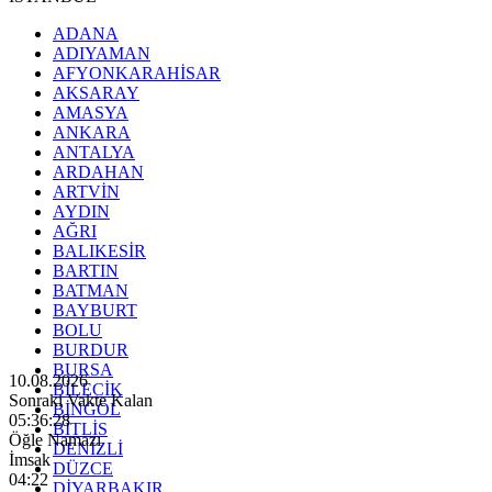
ADANA
ADIYAMAN
AFYONKARAHİSAR
AKSARAY
AMASYA
ANKARA
ANTALYA
ARDAHAN
ARTVİN
AYDIN
AĞRI
BALIKESİR
BARTIN
BATMAN
BAYBURT
BOLU
BURDUR
BURSA
10.08.2026
BİLECİK
Sonraki Vakte Kalan
BİNGÖL
05:36:26
BİTLİS
Öğle Namazı
DENİZLİ
İmsak
DÜZCE
04:22
DİYARBAKIR