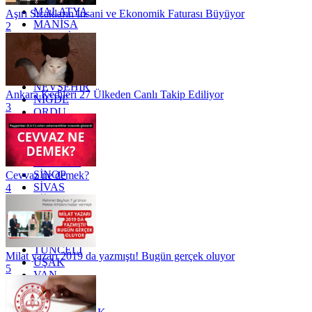
MALATYA
Aşırı Sıcakların İnsani ve Ekonomik Faturası Büyüyor
MANİSA
2
MARDİN
MERSİN
MUĞLA
MUŞ
NEVŞEHİR
Ankara Kedileri 27 Ülkeden Canlı Takip Ediliyor
NİĞDE
3
ORDU
OSMANİYE
RİZE
SAKARYA
SAMSUN
SİNOP
Cevvaz ne demek?
SİVAS
4
SİİRT
TEKİRDAĞ
TOKAT
TRABZON
TUNCELİ
Milat yazarı 2019 da yazmıştı! Bugün gerçek oluyor
UŞAK
5
VAN
YALOVA
YOZGAT