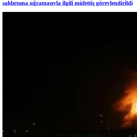
saldırısına uğramasıyla ilgili müfettiş görevlendirildi