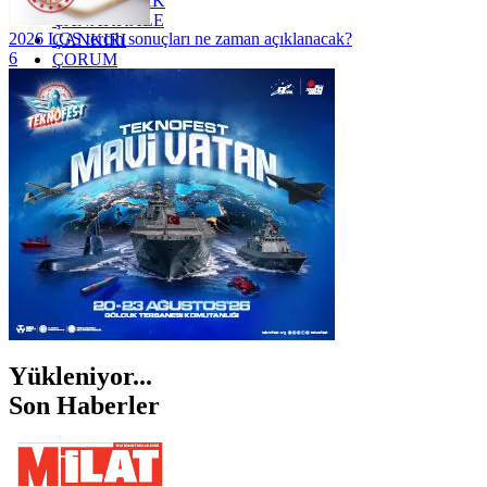
ZONGULDAK
ÇANAKKALE
2026 LGS tercih sonuçları ne zaman açıklanacak?
ÇANKIRI
6
ÇORUM
İSTANBUL
İZMİR
ŞANLIURFA
ŞIRNAK
Yükleniyor...
Son Haberler