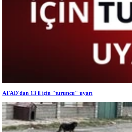
AFAD'dan 13 il için "turuncu" uyarı