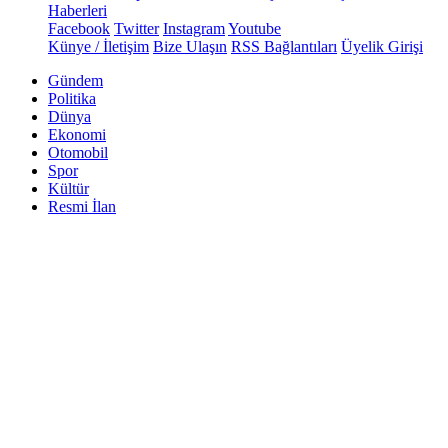
Haberleri
Facebook
Twitter
Instagram
Youtube
Künye / İletişim
Bize Ulaşın
RSS Bağlantıları
Üyelik Girişi
Gündem
Politika
Dünya
Ekonomi
Otomobil
Spor
Kültür
Resmi İlan