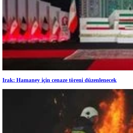
Irak: Hamaney için cenaze töreni düzenlenecek