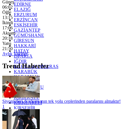
Güneş
EDİRNE
06:02
ELAZIĞ
Öğle
ERZURUM
13:15
ERZİNCAN
İkindi
ESKİŞEHİR
17:06
GAZİANTEP
Akşam
GÜMÜŞHANE
20:18
GİRESUN
Yatsı
HAKKARİ
21:50
HATAY
Aylık Vakitler
ISPARTA
IĞDIR
Trend Haberler
KAHRAMANMARAŞ
KARABÜK
KARAMAN
KARS
KASTAMONU
KAYSERİ
KIRIKKALE
Siyonistleri durdurmanın tek yolu ceplerinden paralarını almaktır!
KIRKLARELİ
1
KIRŞEHİR
KOCAELİ
KONYA
KÜTAHYA
KİLİS