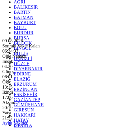
AĞRI
BALIKESİR
BARTIN
BATMAN
BAYBURT
BOLU
BURDUR
BURSA
09.08.2026
BİLECİK
Sonraki Vakte Kalan
BİNGÖL
06:24:31
BİTLİS
Öğle Namazı
DENİZLİ
İmsak
DÜZCE
04:20
DİYARBAKIR
Güneş
EDİRNE
06:01
ELAZIĞ
Öğle
ERZURUM
13:15
ERZİNCAN
İkindi
ESKİŞEHİR
17:06
GAZİANTEP
Akşam
GÜMÜŞHANE
20:19
GİRESUN
Yatsı
HAKKARİ
21:52
HATAY
Aylık Vakitler
ISPARTA