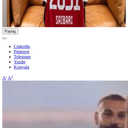
Paylaş
Linkedin
Pinterest
Telegram
Yazdır
Kopyala
-
+
A
A