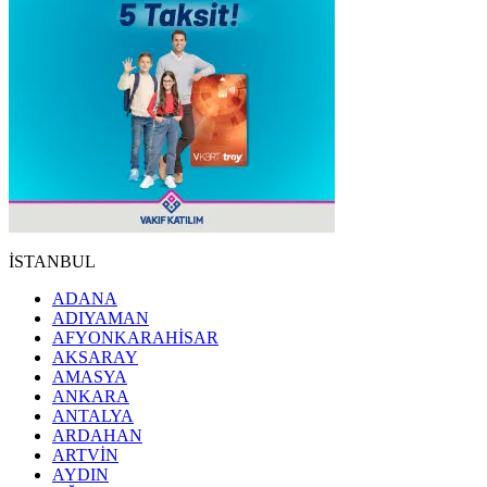
İSTANBUL
ADANA
ADIYAMAN
AFYONKARAHİSAR
AKSARAY
AMASYA
ANKARA
ANTALYA
ARDAHAN
ARTVİN
AYDIN