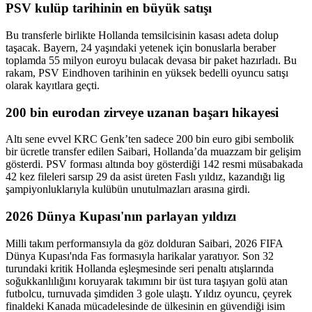
PSV kulüp tarihinin en büyük satışı
Bu transferle birlikte Hollanda temsilcisinin kasası adeta dolup
taşacak. Bayern, 24 yaşındaki yetenek için bonuslarla beraber
toplamda 55 milyon euroyu bulacak devasa bir paket hazırladı. Bu
rakam, PSV Eindhoven tarihinin en yüksek bedelli oyuncu satışı
olarak kayıtlara geçti.
200 bin eurodan zirveye uzanan başarı hikayesi
Altı sene evvel KRC Genk’ten sadece 200 bin euro gibi sembolik
bir ücretle transfer edilen Saibari, Hollanda’da muazzam bir gelişim
gösterdi. PSV forması altında boy gösterdiği 142 resmi müsabakada
42 kez fileleri sarsıp 29 da asist üreten Faslı yıldız, kazandığı lig
şampiyonluklarıyla kulübün unutulmazları arasına girdi.
2026 Dünya Kupası'nın parlayan yıldızı
Milli takım performansıyla da göz dolduran Saibari, 2026 FIFA
Dünya Kupası'nda Fas formasıyla harikalar yaratıyor. Son 32
turundaki kritik Hollanda eşleşmesinde seri penaltı atışlarında
soğukkanlılığını koruyarak takımını bir üst tura taşıyan golü atan
futbolcu, turnuvada şimdiden 3 gole ulaştı. Yıldız oyuncu, çeyrek
finaldeki Kanada mücadelesinde de ülkesinin en güvendiği isim