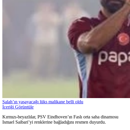
Salah’ın yaşayacağı lüks malikane belli oldu
İçeriği Görüntüle
Kırmızı-beyazlılar, PSV Eindhoven’ın Faslı orta saha dinamosu
Ismael Saibari’yi renklerine bağladığını resmen duyurdu.