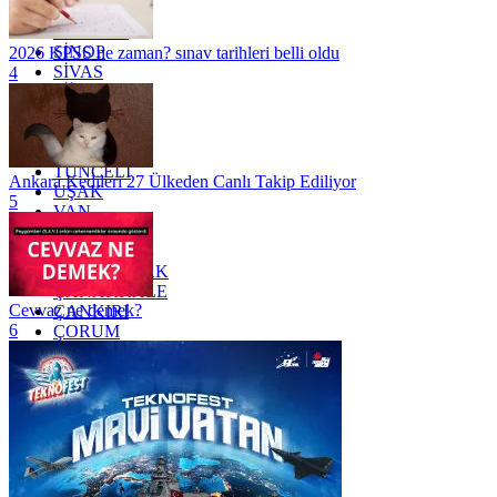
SAKARYA
SAMSUN
SİNOP
2026 KPSS ne zaman? sınav tarihleri belli oldu
SİVAS
4
SİİRT
TEKİRDAĞ
TOKAT
TRABZON
TUNCELİ
Ankara Kedileri 27 Ülkeden Canlı Takip Ediliyor
UŞAK
5
VAN
YALOVA
YOZGAT
ZONGULDAK
ÇANAKKALE
Cevvaz ne demek?
ÇANKIRI
6
ÇORUM
İSTANBUL
İZMİR
ŞANLIURFA
ŞIRNAK