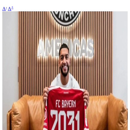
-
+
A
A