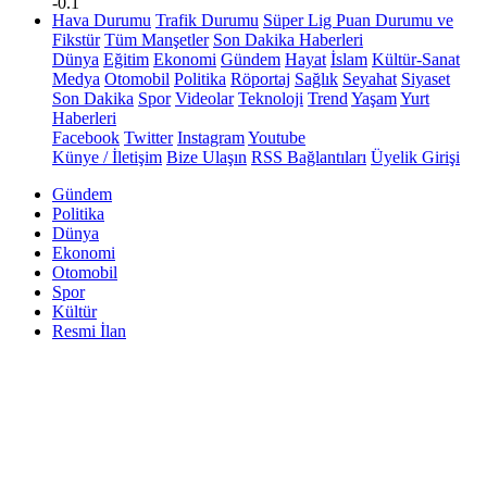
-0.1
Hava Durumu
Trafik Durumu
Süper Lig Puan Durumu ve
Fikstür
Tüm Manşetler
Son Dakika Haberleri
Dünya
Eğitim
Ekonomi
Gündem
Hayat
İslam
Kültür-Sanat
Medya
Otomobil
Politika
Röportaj
Sağlık
Seyahat
Siyaset
Son Dakika
Spor
Videolar
Teknoloji
Trend
Yaşam
Yurt
Haberleri
Facebook
Twitter
Instagram
Youtube
Künye / İletişim
Bize Ulaşın
RSS Bağlantıları
Üyelik Girişi
Gündem
Politika
Dünya
Ekonomi
Otomobil
Spor
Kültür
Resmi İlan