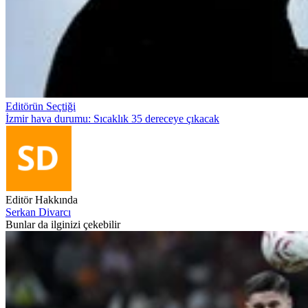
Editörün Seçtiği
İzmir hava durumu: Sıcaklık 35 dereceye çıkacak
Editör Hakkında
Serkan Divarcı
Bunlar da ilginizi çekebilir