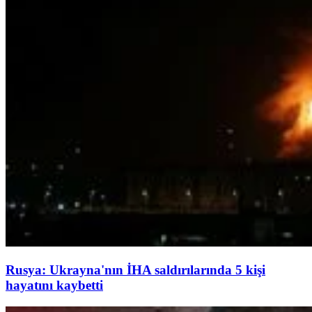
Rusya: Ukrayna'nın İHA saldırılarında 5 kişi
hayatını kaybetti