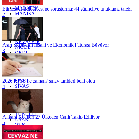
KİLİS
MALATYA
Etimesgut Belediyesi'ne soruşturma: 44 şüpheliye tutuklama talebi
MANİSA
2
MARDİN
MERSİN
MUĞLA
MUŞ
NEVŞEHİR
Aşırı Sıcakların İnsani ve Ekonomik Faturası Büyüyor
NİĞDE
3
ORDU
OSMANİYE
RİZE
SAKARYA
SAMSUN
SİNOP
2026 KPSS ne zaman? sınav tarihleri belli oldu
SİVAS
4
SİİRT
TEKİRDAĞ
TOKAT
TRABZON
TUNCELİ
Ankara Kedileri 27 Ülkeden Canlı Takip Ediliyor
UŞAK
5
VAN
YALOVA
YOZGAT