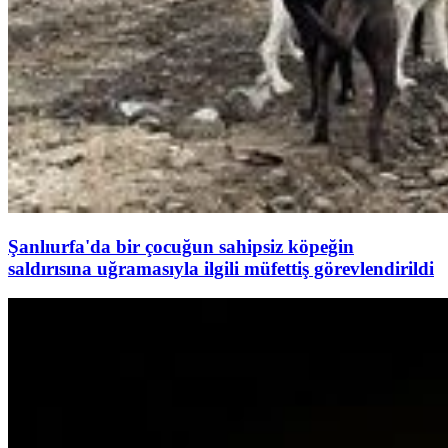
Şanlıurfa'da bir çocuğun sahipsiz köpeğin
saldırısına uğramasıyla ilgili müfettiş görevlendirildi