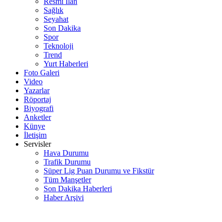
Resmi İlan
Sağlık
Seyahat
Son Dakika
Spor
Teknoloji
Trend
Yurt Haberleri
Foto Galeri
Video
Yazarlar
Röportaj
Biyografi
Anketler
Künye
İletişim
Servisler
Hava Durumu
Trafik Durumu
Süper Lig Puan Durumu ve Fikstür
Tüm Manşetler
Son Dakika Haberleri
Haber Arşivi