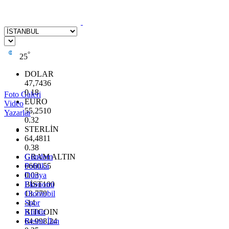
°
25
DOLAR
47,7436
0.18
Foto Galeri
EURO
Video
55,2510
Yazarlar
0.32
STERLİN
64,4811
0.38
GRAM ALTIN
Gündem
6660.55
Politika
0.03
Dünya
BİST100
Ekonomi
13.779
Otomobil
-14
Spor
BITCOIN
Kültür
64.998,24
Resmi İlan