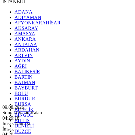
İSTANBUL
ADANA
ADIYAMAN
AFYONKARAHİSAR
AKSARAY
AMASYA
ANKARA
ANTALYA
ARDAHAN
ARTVİN
AYDIN
AĞRI
BALIKESİR
BARTIN
BATMAN
BAYBURT
BOLU
BURDUR
BURSA
09.08.2026
BİLECİK
Sonraki Vakte Kalan
BİNGÖL
04:29:16
BİTLİS
İmsak Namazı
DENİZLİ
İmsak
DÜZCE
04:20