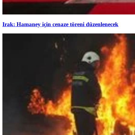
Irak: Hamaney için cenaze töreni düzenlenecek