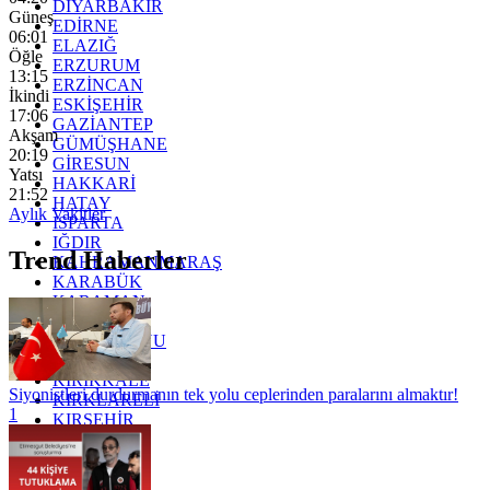
DİYARBAKIR
Güneş
EDİRNE
06:01
ELAZIĞ
Öğle
ERZURUM
13:15
ERZİNCAN
İkindi
ESKİŞEHİR
17:06
GAZİANTEP
Akşam
GÜMÜŞHANE
20:19
GİRESUN
Yatsı
HAKKARİ
21:52
HATAY
Aylık Vakitler
ISPARTA
IĞDIR
Trend Haberler
KAHRAMANMARAŞ
KARABÜK
KARAMAN
KARS
KASTAMONU
KAYSERİ
KIRIKKALE
Siyonistleri durdurmanın tek yolu ceplerinden paralarını almaktır!
KIRKLARELİ
1
KIRŞEHİR
KOCAELİ
KONYA
KÜTAHYA