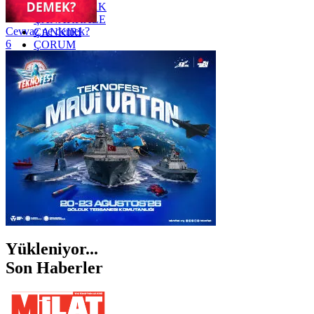
ZONGULDAK
ÇANAKKALE
Cevvaz ne demek?
ÇANKIRI
6
ÇORUM
İSTANBUL
İZMİR
ŞANLIURFA
ŞIRNAK
Yükleniyor...
Son Haberler