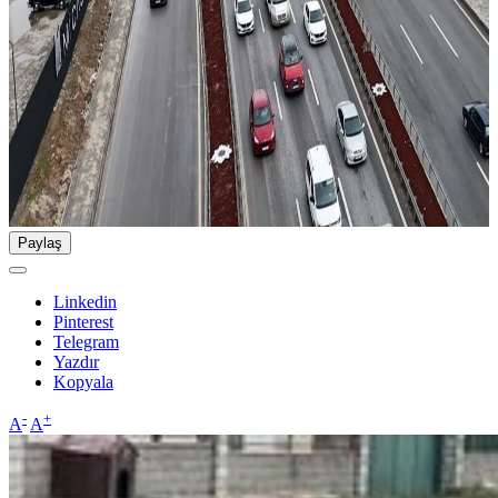
Paylaş
Linkedin
Pinterest
Telegram
Yazdır
Kopyala
-
+
A
A