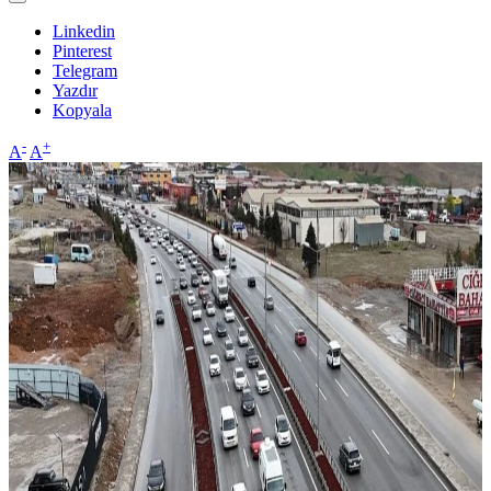
Linkedin
Pinterest
Telegram
Yazdır
Kopyala
-
+
A
A