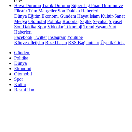
0.35
Hava Durumu
Trafik Durumu
Süper Lig Puan Durumu ve
Fikstür
Tüm Manşetler
Son Dakika Haberleri
Dünya
Eğitim
Ekonomi
Gündem
Hayat
İslam
Kültür-Sanat
Medya
Otomobil
Politika
Röportaj
Sağlık
Seyahat
Siyaset
Son Dakika
Spor
Videolar
Teknoloji
Trend
Yaşam
Yurt
Haberleri
Facebook
Twitter
Instagram
Youtube
Künye / İletişim
Bize Ulaşın
RSS Bağlantıları
Üyelik Girişi
Gündem
Politika
Dünya
Ekonomi
Otomobil
Spor
Kültür
Resmi İlan