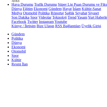
-0.63
Hava Durumu
Trafik Durumu
Süper Lig Puan Durumu ve Fiks
Dünya
Eğitim
Ekonomi
Gündem
Hayat
İslam
Kültür-Sanat
Medya
Otomobil
Politika
Röportaj
Sağlık
Seyahat
Siyaset
Son Dakika
Spor
Videolar
Teknoloji
Trend
Yaşam
Yurt Haberle
Facebook
Twitter
Instagram
Youtube
Künye / İletişim
Bize Ulaşın
RSS Bağlantıları
Üyelik Girişi
Gündem
Politika
Dünya
Ekonomi
Otomobil
Spor
Kültür
Resmi İlan