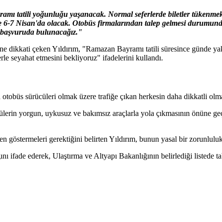
amı tatili yoğunluğu yaşanacak. Normal seferlerde biletler tükenme
şte 6-7 Nisan'da olacak. Otobüs firmalarından talep gelmesi durumund
n başvuruda bulunacağız."
ne dikkati çeken Yıldırım, "Ramazan Bayramı tatili süresince günde ya
rle seyahat etmesini bekliyoruz" ifadelerini kullandı.
 otobüs sürücüleri olmak üzere trafiğe çıkan herkesin daha dikkatli olma
ülerin yorgun, uykusuz ve bakımsız araçlarla yola çıkmasının önüne geç
göstermeleri gerektiğini belirten Yıldırım, bunun yasal bir zorunluluk
ı ifade ederek, Ulaştırma ve Altyapı Bakanlığının belirlediği listede t