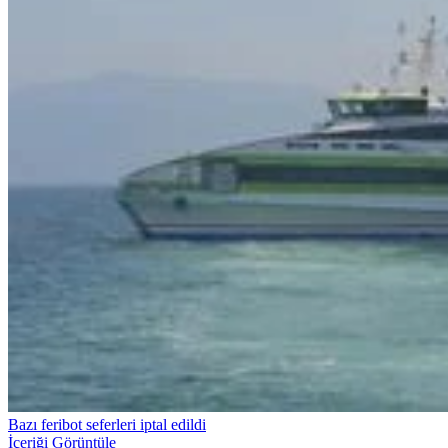
Bazı feribot seferleri iptal edildi
İçeriği Görüntüle